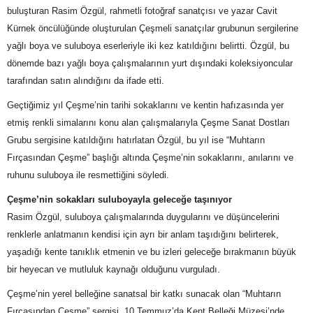
buluşturan Rasim Özgül, rahmetli fotoğraf sanatçısı ve yazar Cavit
Kürnek öncülüğünde oluşturulan Çeşmeli sanatçılar grubunun sergilerine
yağlı boya ve suluboya eserleriyle iki kez katıldığını belirtti. Özgül, bu
dönemde bazı yağlı boya çalışmalarının yurt dışındaki koleksiyoncular
tarafından satın alındığını da ifade etti.
Geçtiğimiz yıl Çeşme’nin tarihi sokaklarını ve kentin hafızasında yer
etmiş renkli simalarını konu alan çalışmalarıyla Çeşme Sanat Dostları
Grubu sergisine katıldığını hatırlatan Özgül, bu yıl ise “Muhtarın
Fırçasından Çeşme” başlığı altında Çeşme’nin sokaklarını, anılarını ve
ruhunu suluboya ile resmettiğini söyledi.
Çeşme’nin sokakları suluboyayla geleceğe taşınıyor
Rasim Özgül, suluboya çalışmalarında duygularını ve düşüncelerini
renklerle anlatmanın kendisi için ayrı bir anlam taşıdığını belirterek,
yaşadığı kente tanıklık etmenin ve bu izleri geleceğe bırakmanın büyük
bir heyecan ve mutluluk kaynağı olduğunu vurguladı.
Çeşme’nin yerel belleğine sanatsal bir katkı sunacak olan “Muhtarın
Fırçasından Çeşme” sergisi, 10 Temmuz’da Kent Belleği Müzesi’nde