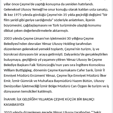
yıllar önce Çeşme'de yaptığı konuşma da yeniden hatırlandı.
Geleneksel Ulusoy Yemeği'ne onur konuğu olarak katılan usta sanatçı,
ilk kez 1975 yılında gördüğü Çeşme'nin 35 yılda geçirdiği değişimi "bir
film şeridi gibi geriye sardığımda" sözleriyle anlatırken, ilçenin
büyümesini, çağdaşlaşmasını ve Türk turizminde ulaştığı konumu
dikkat çeken değerlendirmelerle aktarmıştı.
2003 yılında Çeşme Limanı'nın işletmesini 30 yıllığına Çeşme
Belediyesi'nden devralan Yılmaz Ulusoy Holding tarafından
düzenlenen geleneksel yemekli toplantı, Çeşme'nin turizm, iş ve
bürokrasi dünyasını bir araya getirmişti. Dalyanköy'de gerçekleştirilen
buluşmaya, geçtiğimiz yıl yaşamını yitiren Yılmaz Ulusoy ile Çeşme
Belediye Başkanı Faik Tütüncüoğlu'nun yanı sıra İngiltere Konsolosu
William Buttigigieg, dönemin Çeşme Kaymakamı Cafer Sarılı, İzmir İl
Emniyet Müdürü Ercüment Yılmaz, Çeşme İlçe Emniyet Müdürü İlker
Emir, İzmir Gümrük ve Muhafaza Başmüdürü Nazım Bütün, Ulusoy
Denizyolları İşletmeciliği İzmir Bölge Müdürü Can Özgen ile turizm ve iş
dünyasının temsilcileri katılmıştı.
İNANIR: İLK GELDİĞİM YILLARDA ÇEŞME KÜÇÜK BİR BALIKÇI
KASABASIYDI
2010 yılında düzenlenen gecede Yılmaz Ulusoy tarafından "‘Sekiz