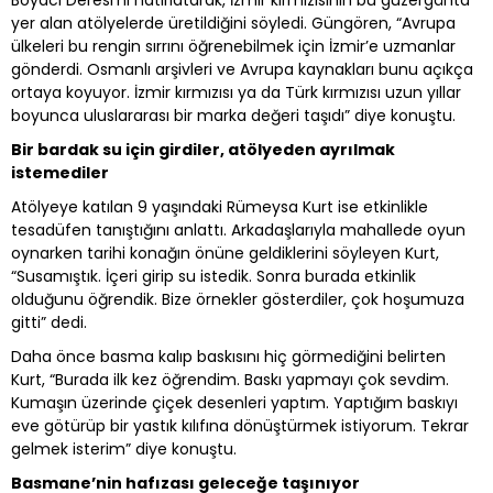
Boyacı Deresi'ni hatırlatarak, İzmir kırmızısının bu güzergâhta
yer alan atölyelerde üretildiğini söyledi. Güngören, “Avrupa
ülkeleri bu rengin sırrını öğrenebilmek için İzmir’e uzmanlar
gönderdi. Osmanlı arşivleri ve Avrupa kaynakları bunu açıkça
ortaya koyuyor. İzmir kırmızısı ya da Türk kırmızısı uzun yıllar
boyunca uluslararası bir marka değeri taşıdı” diye konuştu.
Bir bardak su için girdiler, atölyeden ayrılmak
istemediler
Atölyeye katılan 9 yaşındaki Rümeysa Kurt ise etkinlikle
tesadüfen tanıştığını anlattı. Arkadaşlarıyla mahallede oyun
oynarken tarihi konağın önüne geldiklerini söyleyen Kurt,
“Susamıştık. İçeri girip su istedik. Sonra burada etkinlik
olduğunu öğrendik. Bize örnekler gösterdiler, çok hoşumuza
gitti” dedi.
Daha önce basma kalıp baskısını hiç görmediğini belirten
Kurt, “Burada ilk kez öğrendim. Baskı yapmayı çok sevdim.
Kumaşın üzerinde çiçek desenleri yaptım. Yaptığım baskıyı
eve götürüp bir yastık kılıfına dönüştürmek istiyorum. Tekrar
gelmek isterim” diye konuştu.
Basmane’nin hafızası geleceğe taşınıyor