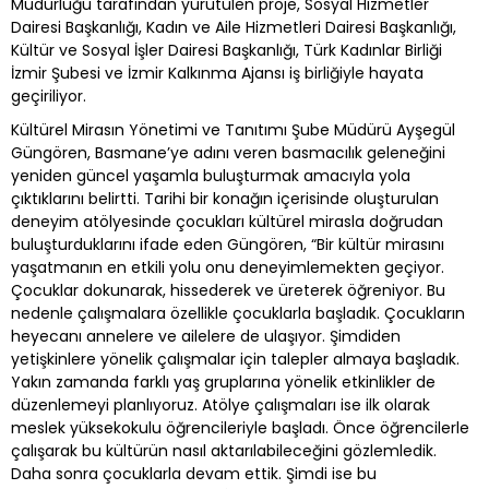
Müdürlüğü tarafından yürütülen proje, Sosyal Hizmetler
Dairesi Başkanlığı, Kadın ve Aile Hizmetleri Dairesi Başkanlığı,
Kültür ve Sosyal İşler Dairesi Başkanlığı, Türk Kadınlar Birliği
İzmir Şubesi ve İzmir Kalkınma Ajansı iş birliğiyle hayata
geçiriliyor.
Kültürel Mirasın Yönetimi ve Tanıtımı Şube Müdürü Ayşegül
Güngören, Basmane’ye adını veren basmacılık geleneğini
yeniden güncel yaşamla buluşturmak amacıyla yola
çıktıklarını belirtti. Tarihi bir konağın içerisinde oluşturulan
deneyim atölyesinde çocukları kültürel mirasla doğrudan
buluşturduklarını ifade eden Güngören, “Bir kültür mirasını
yaşatmanın en etkili yolu onu deneyimlemekten geçiyor.
Çocuklar dokunarak, hissederek ve üreterek öğreniyor. Bu
nedenle çalışmalara özellikle çocuklarla başladık. Çocukların
heyecanı annelere ve ailelere de ulaşıyor. Şimdiden
yetişkinlere yönelik çalışmalar için talepler almaya başladık.
Yakın zamanda farklı yaş gruplarına yönelik etkinlikler de
düzenlemeyi planlıyoruz. Atölye çalışmaları ise ilk olarak
meslek yüksekokulu öğrencileriyle başladı. Önce öğrencilerle
çalışarak bu kültürün nasıl aktarılabileceğini gözlemledik.
Daha sonra çocuklarla devam ettik. Şimdi ise bu