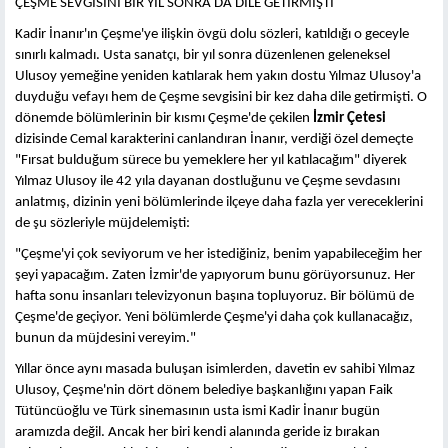
ÇEŞME SEVGİSİNİ BİR YIL SONRA DA DİLE GETİRMİŞTİ
Kadir İnanır'ın Çeşme'ye ilişkin övgü dolu sözleri, katıldığı o geceyle
sınırlı kalmadı. Usta sanatçı, bir yıl sonra düzenlenen geleneksel
Ulusoy yemeğine yeniden katılarak hem yakın dostu Yılmaz Ulusoy'a
duyduğu vefayı hem de Çeşme sevgisini bir kez daha dile getirmişti. O
dönemde bölümlerinin bir kısmı Çeşme'de çekilen
İzmir Çetesi
dizisinde Cemal karakterini canlandıran İnanır, verdiği özel demeçte
"Fırsat bulduğum sürece bu yemeklere her yıl katılacağım" diyerek
Yılmaz Ulusoy ile 42 yıla dayanan dostluğunu ve Çeşme sevdasını
anlatmış, dizinin yeni bölümlerinde ilçeye daha fazla yer vereceklerini
de şu sözleriyle müjdelemişti:
"Çeşme'yi çok seviyorum ve her istediğiniz, benim yapabileceğim her
şeyi yapacağım. Zaten İzmir'de yapıyorum bunu görüyorsunuz. Her
hafta sonu insanları televizyonun başına topluyoruz. Bir bölümü de
Çeşme'de geçiyor. Yeni bölümlerde Çeşme'yi daha çok kullanacağız,
bunun da müjdesini vereyim."
Yıllar önce aynı masada buluşan isimlerden, davetin ev sahibi Yılmaz
Ulusoy, Çeşme'nin dört dönem belediye başkanlığını yapan Faik
Tütüncüoğlu ve Türk sinemasının usta ismi Kadir İnanır bugün
aramızda değil. Ancak her biri kendi alanında geride iz bırakan