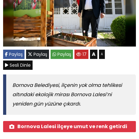
A
Paylaş
Paylaş
Paylaş
17
A
Sesli Dinle
Bornova Belediyesi, ilçenin yok olma tehlikesi
altındaki ekolojik mirası Bornova Lalesi’ni
yeniden gün yüzüne çıkardı.
Bornova Lalesi ilçeye umut ve renk getirdi