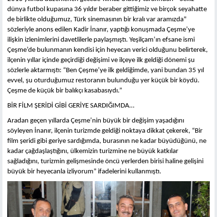
dünya futbol kupasına 36 yıldır beraber gittiğimiz ve birçok seyahatte
de birlikte olduğumuz, Türk sinemasının bir kralı var aramızda"
sözleriyle anons edilen Kadir İnanır, yaptığı konuşmada Çeşme’ye
ilişkin izlenimlerini davetlilerle paylaşmıştı. Yeşilçam’ın efsane ismi
Çeşme’de bulunmanın kendisi için heyecan verici olduğunu belirterek,
ilçenin yıllar içinde geçirdiği değişimi ve ilçeye ilk geldiği dönemi şu
sözlerle aktarmıştı: “Ben Çeşme’ye ilk geldiğimde, yani bundan 35 yıl
evvel, şu oturduğumuz restoranın bulunduğu yer küçük bir köydü.
Çeşme de küçük bir balıkçı kasabasıydı.”
BİR FİLM ŞERİDİ GİBİ GERİYE SARDIĞIMDA…
Aradan geçen yıllarda Çeşme’nin büyük bir değişim yaşadığını
söyleyen İnanır, ilçenin turizmde geldiği noktaya dikkat çekerek, “Bir
film şeridi gibi geriye sardığımda, burasının ne kadar büyüdüğünü, ne
kadar çağdaşlaştığını, ülkemizin turizmine ne büyük katkılar
sağladığını, turizmin gelişmesinde öncü yerlerden birisi haline gelişini
büyük bir heyecanla izliyorum” ifadelerini kullanmıştı.