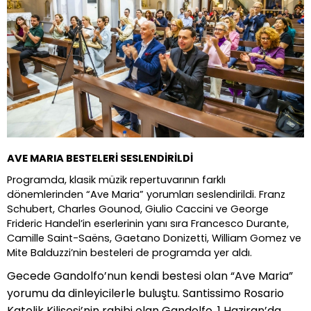
AVE MARIA BESTELERİ
SESLENDİRİ
LDİ
Programda, klasik müzik repertuvarının farklı
dönemlerinden
“
Ave Maria” yorumları seslendirildi. Franz
Schubert, Charles Gounod, Giulio Caccini ve George
Frideric Handel
’
in eserlerinin yanı sıra Francesco Durante,
Camille Saint-Saëns, Gaetano Donizetti, William Gomez ve
Mite Balduzzi
’
nin besteleri de programda yer aldı.
Gecede Gandolfo
’
nun kendi bestesi olan
“
Ave Maria”
yorumu da dinleyicilerle buluş
tu. Santissimo Rosario
Katolik Kilisesi
’
nin rahibi olan Gandolfo, 1 Haziran
’
da