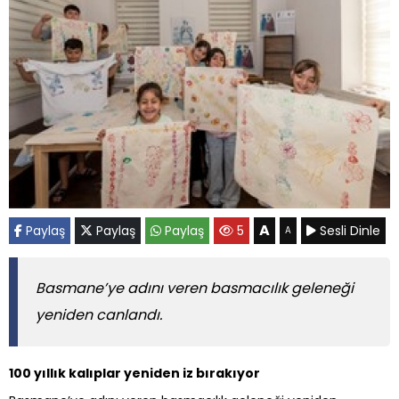
A
Paylaş
Paylaş
Paylaş
5
Sesli Dinle
A
Basmane’ye adını veren basmacılık geleneği
yeniden canlandı.
100 yıllık kalıplar yeniden iz bırakıyor