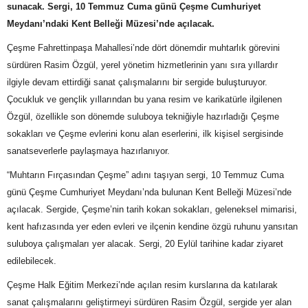
sunacak. Sergi, 10 Temmuz Cuma günü Çeşme Cumhuriyet
Meydanı’ndaki Kent Belleği Müzesi’nde açılacak.
Çeşme Fahrettinpaşa Mahallesi’nde dört dönemdir muhtarlık görevini
sürdüren Rasim Özgül, yerel yönetim hizmetlerinin yanı sıra yıllardır
ilgiyle devam ettirdiği sanat çalışmalarını bir sergide buluşturuyor.
Çocukluk ve gençlik yıllarından bu yana resim ve karikatürle ilgilenen
Özgül, özellikle son dönemde suluboya tekniğiyle hazırladığı Çeşme
sokakları ve Çeşme evlerini konu alan eserlerini, ilk kişisel sergisinde
sanatseverlerle paylaşmaya hazırlanıyor.
“Muhtarın Fırçasından Çeşme” adını taşıyan sergi, 10 Temmuz Cuma
günü Çeşme Cumhuriyet Meydanı’nda bulunan Kent Belleği Müzesi’nde
açılacak. Sergide, Çeşme’nin tarih kokan sokakları, geleneksel mimarisi,
kent hafızasında yer eden evleri ve ilçenin kendine özgü ruhunu yansıtan
suluboya çalışmaları yer alacak. Sergi, 20 Eylül tarihine kadar ziyaret
edilebilecek.
Çeşme Halk Eğitim Merkezi’nde açılan resim kurslarına da katılarak
sanat çalışmalarını geliştirmeyi sürdüren Rasim Özgül, sergide yer alan