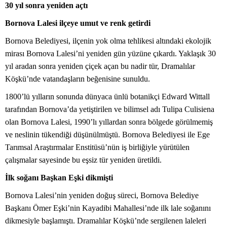
30 yıl sonra yeniden açtı
Bornova Lalesi ilçeye umut ve renk getirdi
Bornova Belediyesi, ilçenin yok olma tehlikesi altındaki ekolojik
mirası Bornova Lalesi’ni yeniden gün yüzüne çıkardı. Yaklaşık 30
yıl aradan sonra yeniden çiçek açan bu nadir tür, Dramalılar
Köşkü’nde vatandaşların beğenisine sunuldu.
1800’lü yılların sonunda dünyaca ünlü botanikçi Edward Wittall
tarafından Bornova’da yetiştirilen ve bilimsel adı Tulipa Culisiena
olan Bornova Lalesi, 1990’lı yıllardan sonra bölgede görülmemiş
ve neslinin tükendiği düşünülmüştü. Bornova Belediyesi ile Ege
Tarımsal Araştırmalar Enstitüsü’nün iş birliğiyle yürütülen
çalışmalar sayesinde bu eşsiz tür yeniden üretildi.
İlk soğanı Başkan Eşki dikmişti
Bornova Lalesi’nin yeniden doğuş süreci, Bornova Belediye
Başkanı Ömer Eşki’nin Kayadibi Mahallesi’nde ilk lale soğanını
dikmesiyle başlamıştı. Dramalılar Köşkü’nde sergilenen laleleri