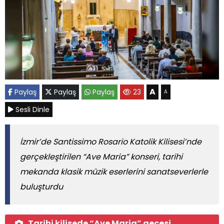
A
Paylaş
Paylaş
Paylaş
23
A
Sesli Dinle
İzmir’de Santissimo Rosario Katolik Kilisesi’nde
gerçekleştirilen “Ave Maria” konseri, tarihi
mekanda klasik müzik eserlerini sanatseverlerle
buluşturdu
Tarihi kilisede “Ave Maria” gecesi