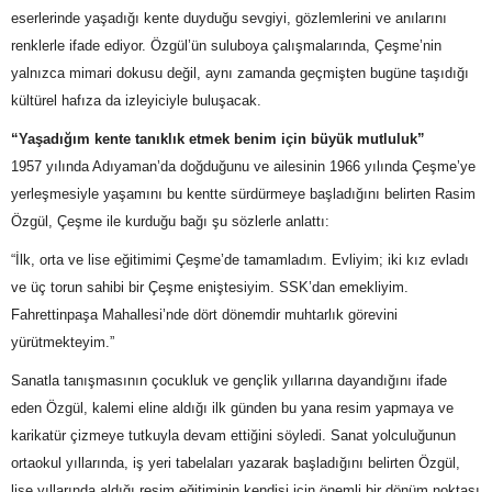
eserlerinde yaşadığı kente duyduğu sevgiyi, gözlemlerini ve anılarını
renklerle ifade ediyor. Özgül’ün suluboya çalışmalarında, Çeşme’nin
yalnızca mimari dokusu değil, aynı zamanda geçmişten bugüne taşıdığı
kültürel hafıza da izleyiciyle buluşacak.
“Yaşadığım kente tanıklık etmek benim için büyük mutluluk”
1957 yılında Adıyaman’da doğduğunu ve ailesinin 1966 yılında Çeşme’ye
yerleşmesiyle yaşamını bu kentte sürdürmeye başladığını belirten Rasim
Özgül, Çeşme ile kurduğu bağı şu sözlerle anlattı:
“İlk, orta ve lise eğitimimi Çeşme’de tamamladım. Evliyim; iki kız evladı
ve üç torun sahibi bir Çeşme eniştesiyim. SSK’dan emekliyim.
Fahrettinpaşa Mahallesi’nde dört dönemdir muhtarlık görevini
yürütmekteyim.”
Sanatla tanışmasının çocukluk ve gençlik yıllarına dayandığını ifade
eden Özgül, kalemi eline aldığı ilk günden bu yana resim yapmaya ve
karikatür çizmeye tutkuyla devam ettiğini söyledi. Sanat yolculuğunun
ortaokul yıllarında, iş yeri tabelaları yazarak başladığını belirten Özgül,
lise yıllarında aldığı resim eğitiminin kendisi için önemli bir dönüm noktası