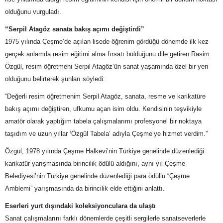
olduğunu vurguladı.
“Serpil Atagöz sanata bakış açımı değiştirdi”
1975 yılında Çeşme’de açılan lisede öğrenim gördüğü dönemde ilk kez
gerçek anlamda resim eğitimi alma fırsatı bulduğunu dile getiren Rasim
Özgül, resim öğretmeni Serpil Atagöz’ün sanat yaşamında özel bir yeri
olduğunu belirterek şunları söyledi:
“Değerli resim öğretmenim Serpil Atagöz, sanata, resme ve karikatüre
bakış açımı değiştiren, ufkumu açan isim oldu. Kendisinin teşvikiyle
amatör olarak yaptığım tabela çalışmalarımı profesyonel bir noktaya
taşıdım ve uzun yıllar ‘Özgül Tabela’ adıyla Çeşme’ye hizmet verdim.”
Özgül, 1978 yılında Çeşme Halkevi’nin Türkiye genelinde düzenlediği
karikatür yarışmasında birincilik ödülü aldığını, aynı yıl Çeşme
Belediyesi’nin Türkiye genelinde düzenlediği para ödüllü “Çeşme
Amblemi” yarışmasında da birincilik elde ettiğini anlattı.
Eserleri yurt dışındaki koleksiyonculara da ulaştı
Sanat çalışmalarını farklı dönemlerde çeşitli sergilerle sanatseverlerle