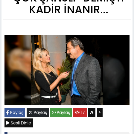
KADİR İNANIR...
A
Paylaş
Paylaş
Paylaş
17
A
Sesli Dinle