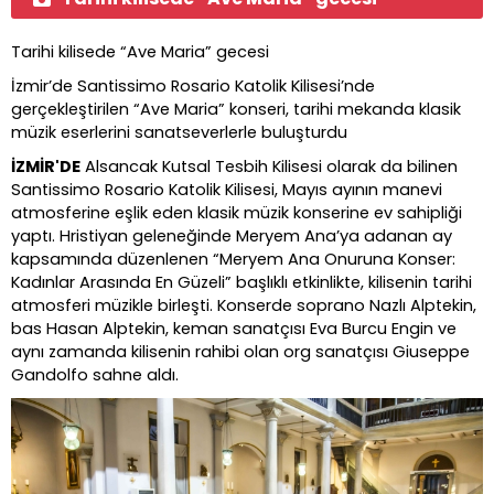
Tarihi kilisede
“
Ave Maria” gecesi
İzmir
’
de Santissimo Rosario Katolik Kilisesi
’
nde
gerçekleştirilen
“
Ave Maria” konseri, tarihi mekanda klasik
müzik eserlerini sanatseverlerle buluşturdu
İZMİR'DE
Alsancak Kutsal Tesbih Kilisesi olarak da bilinen
Santissimo Rosario Katolik Kilisesi, Mayıs ayının manevi
atmosferine eşlik eden klasik müzik konserine ev sahipliği
yaptı. Hristiyan geleneğinde Meryem Ana
’
ya adanan ay
kapsamında düzenlenen
“
Meryem Ana Onuruna Konser:
Kadınlar Arasında En Güzeli” başlıklı etkinlikte, kilisenin tarihi
atmosferi müzikle birleşti. Konserde soprano Nazlı Alptekin,
bas Hasan Alptekin, keman sanatçısı Eva Burcu Engin ve
aynı zamanda kilisenin rahibi olan org sanatçısı Giuseppe
Gandolfo sahne aldı.