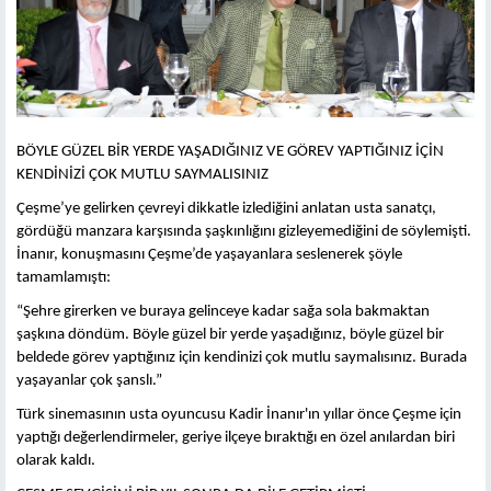
BÖYLE GÜZEL BİR YERDE YAŞADIĞINIZ VE GÖREV YAPTIĞINIZ İÇİN
KENDİNİZİ ÇOK MUTLU SAYMALISINIZ
Çeşme’ye gelirken çevreyi dikkatle izlediğini anlatan usta sanatçı,
gördüğü manzara karşısında şaşkınlığını gizleyemediğini de söylemişti.
İnanır, konuşmasını Çeşme’de yaşayanlara seslenerek şöyle
tamamlamıştı:
“Şehre girerken ve buraya gelinceye kadar sağa sola bakmaktan
şaşkına döndüm. Böyle güzel bir yerde yaşadığınız, böyle güzel bir
beldede görev yaptığınız için kendinizi çok mutlu saymalısınız. Burada
yaşayanlar çok şanslı.”
Türk sinemasının usta oyuncusu Kadir İnanır'ın yıllar önce Çeşme için
yaptığı değerlendirmeler, geriye ilçeye bıraktığı en özel anılardan biri
olarak kaldı.