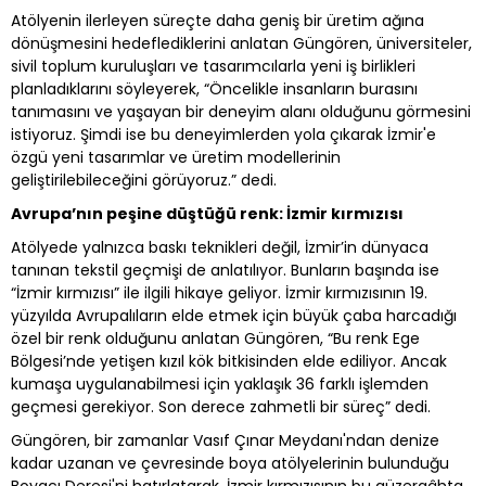
Atölyenin ilerleyen süreçte daha geniş bir üretim ağına
dönüşmesini hedeflediklerini anlatan Güngören, üniversiteler,
sivil toplum kuruluşları ve tasarımcılarla yeni iş birlikleri
planladıklarını söyleyerek, “Öncelikle insanların burasını
tanımasını ve yaşayan bir deneyim alanı olduğunu görmesini
istiyoruz. Şimdi ise bu deneyimlerden yola çıkarak İzmir'e
özgü yeni tasarımlar ve üretim modellerinin
geliştirilebileceğini görüyoruz.” dedi.
Avrupa’nın peşine düştüğü renk: İzmir kırmızısı
Atölyede yalnızca baskı teknikleri değil, İzmir’in dünyaca
tanınan tekstil geçmişi de anlatılıyor. Bunların başında ise
“İzmir kırmızısı” ile ilgili hikaye geliyor. İzmir kırmızısının 19.
yüzyılda Avrupalıların elde etmek için büyük çaba harcadığı
özel bir renk olduğunu anlatan Güngören, “Bu renk Ege
Bölgesi’nde yetişen kızıl kök bitkisinden elde ediliyor. Ancak
kumaşa uygulanabilmesi için yaklaşık 36 farklı işlemden
geçmesi gerekiyor. Son derece zahmetli bir süreç” dedi.
Güngören, bir zamanlar Vasıf Çınar Meydanı'ndan denize
kadar uzanan ve çevresinde boya atölyelerinin bulunduğu