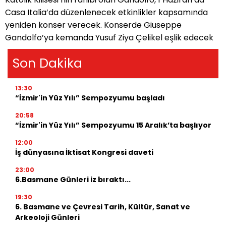
Casa Italia
’
da d
üzenlenecek etkinlikler kapsamında
yeniden konser verecek. Konserde Giuseppe
Gandolfo
’
ya kemanda Yusuf Ziya Çelikel eşlik edecek
Son Dakika
13:30
“İzmir'in Yüz Yılı” Sempozyumu başladı
20:58
“İzmir'in Yüz Yılı” Sempozyumu 15 Aralık’ta başlıyor
12:00
İş dünyasına İktisat Kongresi daveti
23:00
6.Basmane Günleri iz bıraktı...
19:30
6. Basmane ve Çevresi Tarih, Kültür, Sanat ve
Arkeoloji Günleri