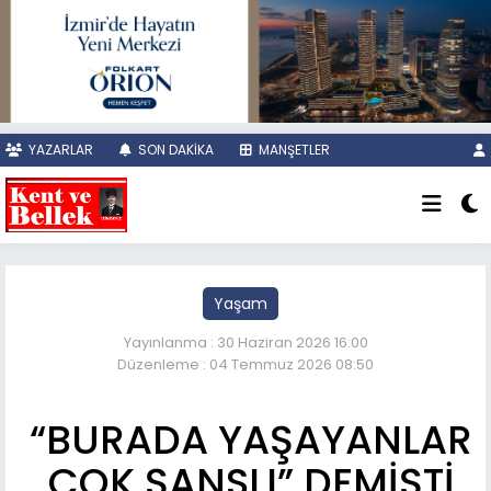
YAZARLAR
SON DAKİKA
MANŞETLER
Yaşam
Yayınlanma : 30 Haziran 2026 16:00
Düzenleme : 04 Temmuz 2026 08:50
“BURADA YAŞAYANLAR
ÇOK ŞANSLI” DEMİŞTİ