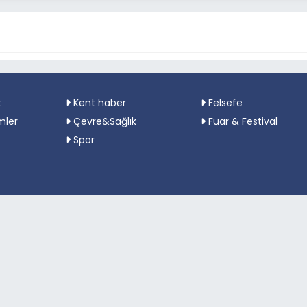
t
Kent haber
Felsefe
mler
Çevre&Sağlık
Fuar & Festival
Spor