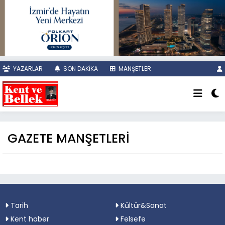
YAZARLAR
SON DAKİKA
MANŞETLER
GAZETE MANŞETLERİ
Tarih
Kültür&Sanat
Kent haber
Felsefe