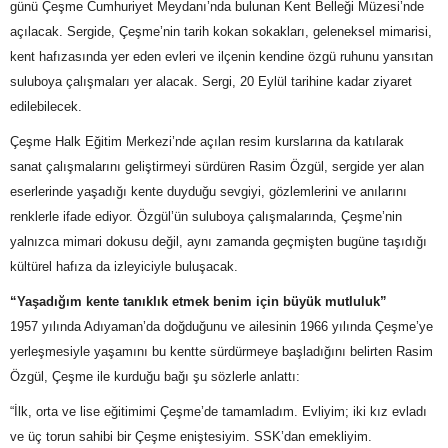
günü Çeşme Cumhuriyet Meydanı’nda bulunan Kent Belleği Müzesi’nde
açılacak. Sergide, Çeşme’nin tarih kokan sokakları, geleneksel mimarisi,
kent hafızasında yer eden evleri ve ilçenin kendine özgü ruhunu yansıtan
suluboya çalışmaları yer alacak. Sergi, 20 Eylül tarihine kadar ziyaret
edilebilecek.
Çeşme Halk Eğitim Merkezi’nde açılan resim kurslarına da katılarak
sanat çalışmalarını geliştirmeyi sürdüren Rasim Özgül, sergide yer alan
eserlerinde yaşadığı kente duyduğu sevgiyi, gözlemlerini ve anılarını
renklerle ifade ediyor. Özgül’ün suluboya çalışmalarında, Çeşme’nin
yalnızca mimari dokusu değil, aynı zamanda geçmişten bugüne taşıdığı
kültürel hafıza da izleyiciyle buluşacak.
“Yaşadığım kente tanıklık etmek benim için büyük mutluluk”
1957 yılında Adıyaman’da doğduğunu ve ailesinin 1966 yılında Çeşme’ye
yerleşmesiyle yaşamını bu kentte sürdürmeye başladığını belirten Rasim
Özgül, Çeşme ile kurduğu bağı şu sözlerle anlattı:
“İlk, orta ve lise eğitimimi Çeşme’de tamamladım. Evliyim; iki kız evladı
ve üç torun sahibi bir Çeşme eniştesiyim. SSK’dan emekliyim.