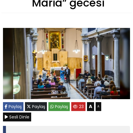
Maria” gecesi
A
Paylaş
Paylaş
Paylaş
23
A
Sesli Dinle