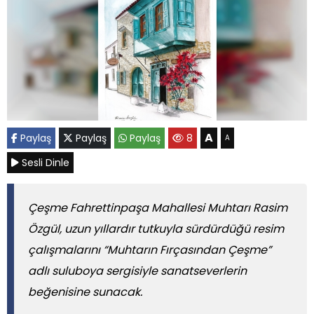
A
Paylaş
Paylaş
Paylaş
8
A
Sesli Dinle
Çeşme Fahrettinpaşa Mahallesi Muhtarı Rasim
Özgül, uzun yıllardır tutkuyla sürdürdüğü resim
çalışmalarını “Muhtarın Fırçasından Çeşme”
adlı suluboya sergisiyle sanatseverlerin
beğenisine sunacak.