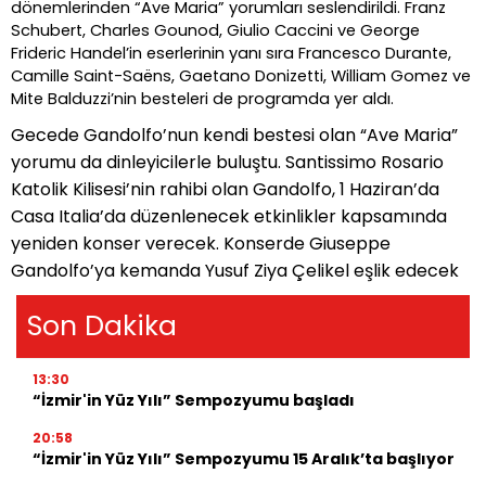
dönemlerinden
“
Ave Maria” yorumları seslendirildi. Franz
Schubert, Charles Gounod, Giulio Caccini ve George
Frideric Handel
’
in eserlerinin yanı sıra Francesco Durante,
Camille Saint-Saëns, Gaetano Donizetti, William Gomez ve
Mite Balduzzi
’
nin besteleri de programda yer aldı.
Gecede Gandolfo
’
nun kendi bestesi olan
“
Ave Maria”
yorumu da dinleyicilerle buluş
tu. Santissimo Rosario
Katolik Kilisesi
’
nin rahibi olan Gandolfo, 1 Haziran
’
da
Casa Italia
’
da d
üzenlenecek etkinlikler kapsamında
yeniden konser verecek. Konserde Giuseppe
Gandolfo
’
ya kemanda Yusuf Ziya Çelikel eşlik edecek
Son Dakika
13:30
“İzmir'in Yüz Yılı” Sempozyumu başladı
20:58
“İzmir'in Yüz Yılı” Sempozyumu 15 Aralık’ta başlıyor