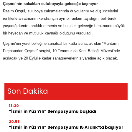
Çeşme’nin sokakları suluboyayla geleceğe taşınıyor
Rasim Özgül, suluboya çalışmalarında duygularını ve düşüncelerini
renklerle anlatmanın kendisi için ayrı bir anlam taşıdığını belirterek,
yaşadığı kente tanıklık etmenin ve bu izleri geleceğe bırakmanın büyük
bir heyecan ve mutluluk kaynağı olduğunu vurguladı.
Çeşme’nin yerel belleğine sanatsal bir katkı sunacak olan “Muhtarın
Fırçasından Çeşme” sergisi, 10 Temmuz’da Kent Belleği Müzesi’nde
açılacak ve 20 Eylül’e kadar sanatseverlerin ziyaretine açık olacak.
Son Dakika
13:30
“İzmir'in Yüz Yılı” Sempozyumu başladı
20:58
“İzmir'in Yüz Yılı” Sempozyumu 15 Aralık’ta başlıyor