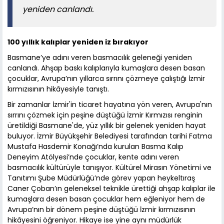
yeniden canlandı.
100 yıllık kalıplar yeniden iz bırakıyor
Basmane’ye adını veren basmacılık geleneği yeniden
canlandı. Ahşap baskı kalıplarıyla kumaşlara desen basan
çocuklar, Avrupa’nın yıllarca sırrını çözmeye çalıştığı İzmir
kırmızısının hikâyesiyle tanıştı.
Bir zamanlar İzmir'in ticaret hayatına yön veren, Avrupa'nın
sırrını çözmek için peşine düştüğü İzmir Kırmızısı renginin
üretildiği Basmane'de, yüz yıllık bir gelenek yeniden hayat
buluyor. İzmir Büyükşehir Belediyesi tarafından tarihi Fatma
Mustafa Hasdemir Konağı’nda kurulan Basma Kalıp
Deneyim Atölyesi’nde çocuklar, kente adını veren
basmacılık kültürüyle tanışıyor. Kültürel Mirasın Yönetimi ve
Tanıtımı Şube Müdürlüğü’nde görev yapan heykeltıraş
Caner Çoban’ın geleneksel teknikle ürettiği ahşap kalıplar ile
kumaşlara desen basan çocuklar hem eğleniyor hem de
Avrupa’nın bir dönem peşine düştüğü İzmir kırmızısının
hikâyesini öğreniyor. Hikaye ise yine aynı müdürlük