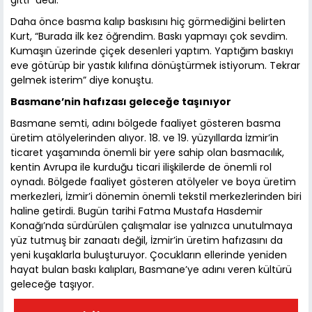
Daha önce basma kalıp baskısını hiç görmediğini belirten
Kurt, “Burada ilk kez öğrendim. Baskı yapmayı çok sevdim.
Kumaşın üzerinde çiçek desenleri yaptım. Yaptığım baskıyı
eve götürüp bir yastık kılıfına dönüştürmek istiyorum. Tekrar
gelmek isterim” diye konuştu.
Basmane’nin hafızası geleceğe taşınıyor
Basmane semti, adını bölgede faaliyet gösteren basma
üretim atölyelerinden alıyor. 18. ve 19. yüzyıllarda İzmir’in
ticaret yaşamında önemli bir yere sahip olan basmacılık,
kentin Avrupa ile kurduğu ticari ilişkilerde de önemli rol
oynadı. Bölgede faaliyet gösteren atölyeler ve boya üretim
merkezleri, İzmir’i dönemin önemli tekstil merkezlerinden biri
haline getirdi. Bugün tarihi Fatma Mustafa Hasdemir
Konağı’nda sürdürülen çalışmalar ise yalnızca unutulmaya
yüz tutmuş bir zanaatı değil, İzmir’in üretim hafızasını da
yeni kuşaklarla buluşturuyor. Çocukların ellerinde yeniden
hayat bulan baskı kalıpları, Basmane’ye adını veren kültürü
geleceğe taşıyor.