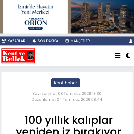
YAZARLAR
SON DAKİKA
MANŞETLER
Kent haber
Yayınlanma : 03 Temmuz 2026 13:30
Düzenleme : 04 Temmuz 2026 08:44
100 yıllık kalıplar
yeniden iz bırakıyor