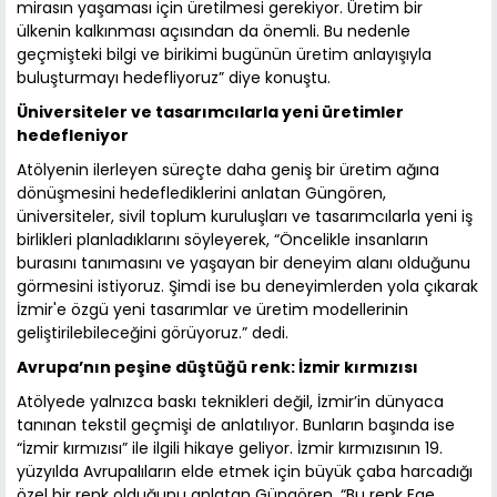
mirasın yaşaması için üretilmesi gerekiyor. Üretim bir
ülkenin kalkınması açısından da önemli. Bu nedenle
geçmişteki bilgi ve birikimi bugünün üretim anlayışıyla
buluşturmayı hedefliyoruz” diye konuştu.
Üniversiteler ve tasarımcılarla yeni üretimler
hedefleniyor
Atölyenin ilerleyen süreçte daha geniş bir üretim ağına
dönüşmesini hedeflediklerini anlatan Güngören,
üniversiteler, sivil toplum kuruluşları ve tasarımcılarla yeni iş
birlikleri planladıklarını söyleyerek, “Öncelikle insanların
burasını tanımasını ve yaşayan bir deneyim alanı olduğunu
görmesini istiyoruz. Şimdi ise bu deneyimlerden yola çıkarak
İzmir'e özgü yeni tasarımlar ve üretim modellerinin
geliştirilebileceğini görüyoruz.” dedi.
Avrupa’nın peşine düştüğü renk: İzmir kırmızısı
Atölyede yalnızca baskı teknikleri değil, İzmir’in dünyaca
tanınan tekstil geçmişi de anlatılıyor. Bunların başında ise
“İzmir kırmızısı” ile ilgili hikaye geliyor. İzmir kırmızısının 19.
yüzyılda Avrupalıların elde etmek için büyük çaba harcadığı
özel bir renk olduğunu anlatan Güngören, “Bu renk Ege