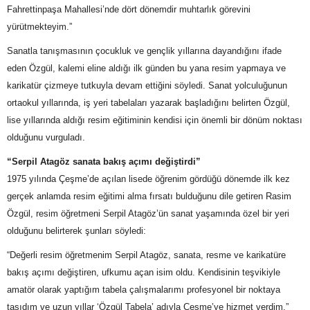
Fahrettinpaşa Mahallesi’nde dört dönemdir muhtarlık görevini
yürütmekteyim.”
Sanatla tanışmasının çocukluk ve gençlik yıllarına dayandığını ifade
eden Özgül, kalemi eline aldığı ilk günden bu yana resim yapmaya ve
karikatür çizmeye tutkuyla devam ettiğini söyledi. Sanat yolculuğunun
ortaokul yıllarında, iş yeri tabelaları yazarak başladığını belirten Özgül,
lise yıllarında aldığı resim eğitiminin kendisi için önemli bir dönüm noktası
olduğunu vurguladı.
“Serpil Atagöz sanata bakış açımı değiştirdi”
1975 yılında Çeşme’de açılan lisede öğrenim gördüğü dönemde ilk kez
gerçek anlamda resim eğitimi alma fırsatı bulduğunu dile getiren Rasim
Özgül, resim öğretmeni Serpil Atagöz’ün sanat yaşamında özel bir yeri
olduğunu belirterek şunları söyledi:
“Değerli resim öğretmenim Serpil Atagöz, sanata, resme ve karikatüre
bakış açımı değiştiren, ufkumu açan isim oldu. Kendisinin teşvikiyle
amatör olarak yaptığım tabela çalışmalarımı profesyonel bir noktaya
taşıdım ve uzun yıllar ‘Özgül Tabela’ adıyla Çeşme’ye hizmet verdim.”