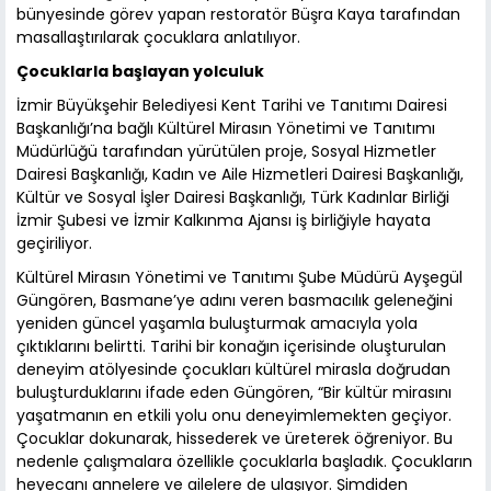
bünyesinde görev yapan restoratör Büşra Kaya tarafından
masallaştırılarak çocuklara anlatılıyor.
Çocuklarla başlayan yolculuk
İzmir Büyükşehir Belediyesi Kent Tarihi ve Tanıtımı Dairesi
Başkanlığı’na bağlı Kültürel Mirasın Yönetimi ve Tanıtımı
Müdürlüğü tarafından yürütülen proje, Sosyal Hizmetler
Dairesi Başkanlığı, Kadın ve Aile Hizmetleri Dairesi Başkanlığı,
Kültür ve Sosyal İşler Dairesi Başkanlığı, Türk Kadınlar Birliği
İzmir Şubesi ve İzmir Kalkınma Ajansı iş birliğiyle hayata
geçiriliyor.
Kültürel Mirasın Yönetimi ve Tanıtımı Şube Müdürü Ayşegül
Güngören, Basmane’ye adını veren basmacılık geleneğini
yeniden güncel yaşamla buluşturmak amacıyla yola
çıktıklarını belirtti. Tarihi bir konağın içerisinde oluşturulan
deneyim atölyesinde çocukları kültürel mirasla doğrudan
buluşturduklarını ifade eden Güngören, “Bir kültür mirasını
yaşatmanın en etkili yolu onu deneyimlemekten geçiyor.
Çocuklar dokunarak, hissederek ve üreterek öğreniyor. Bu
nedenle çalışmalara özellikle çocuklarla başladık. Çocukların
heyecanı annelere ve ailelere de ulaşıyor. Şimdiden