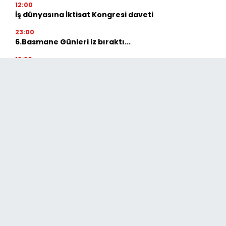
12:00
İş dünyasına İktisat Kongresi daveti
23:00
6.Basmane Günleri iz bıraktı...
19:30
6. Basmane ve Çevresi Tarih, Kültür, Sanat ve
Arkeoloji Günleri
Tarih
Kültür&Sanat
Kent haber
Felsefe
Yaşam
Yerel Yönetimler
Çevre&Sağlık
Fuar & Festival
Güncel
Politika