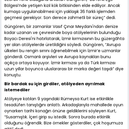
Bölgesi’nde yetişen kızıl kök bitkisinden elde ediliyor. Ancak
kumaşa uygulanabilmesi için yaklaşık 36 farklı işlemden
geçmesi gerekiyor. Son derece zahmetli bir süreç” dedi.
Güngören, bir zamanlar Vasıf Çınar Meydanı'ndan denize
kadar uzanan ve çevresinde boya atölyelerinin bulunduğu
Boyacı Deresi'ni hatırlatarak, İzmir kırmızısının bu güzergâhta
yer alan atölyelerde üretildiğini söyledi. Güngören, “Avrupa
ülkeleri bu rengin sırrını öğrenebilmek için İzmir’e uzmanlar
gönderdi. Osmanlı arşivleri ve Avrupa kaynakları bunu
açıkça ortaya koyuyor. İzmir kırmızısı ya da Türk kırmızısı
uzun yıllar boyunca uluslararası bir marka değeri taşıdı” diye
konuştu.
Bir bardak su için girdiler, atölyeden ayrılmak
istemediler
Atölyeye katılan 9 yaşındaki Rümeysa Kurt ise etkinlikle
tesadüfen tanıştığını anlattı. Arkadaşlarıyla mahallede oyun
oynarken tarihi konağın önüne geldiklerini söyleyen Kurt,
“Susamıştık. İçeri girip su istedik. Sonra burada etkinlik
olduğunu öğrendik. Bize örnekler gösterdiler, çok hoşumuza
gitti” dedi.