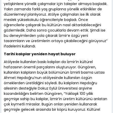
yetişkinlere yönelik çalışmalar için talepler almaya başladık.
Yakın zamanda farklı yaş gruplarına yönelik etkinlikler de
düzenlemeyi planlıyoruz. Atölye çalışmaları ise ilk olarak
meslek yüksekokulu öğrencileriyle başladı. Önce
öğrencilerle çalışarak bu kültürün nasıl aktarılabileceğini
gözlemledik. Daha sonra çocuklarla devam ettik. Şimdi ise
bu deneyimlerden yola çıkarak İzmir’e özgü yeni
tasarımların ve üretimlerin ortaya çıkabileceğini görüyoruz”
ifadelerini kullandı.
Tarihi kalıplar yeniden hayat buluyor
Atölyede kullanılan baskı kalıpları da İzmir’in kültürel
hafızasının önemli parçalarını oluşturuyor. Güngören,
kullanılan kalıpların büyük bölümünün İzmirli basma ustası
Ahmet Hepdoğru’nun atölyesinde kullanılan özgün
örneklerden üretildiğini söyledi. Bu kalıpların Hepdoğru
ailesinin desteğiyle Dokuz Eylül Üniversitesi arşivine
kazandırıldığını belirten Güngören, “Yaklaşık 100 yıllık
geçmişe sahip bu kalıplar, İzmir’in üretim kültürünü anlatan
çok kıymetli miraslar. Bugün onları yeniden kullanarak
geçmişle gelecek arasında bir köprü kuruyoruz. Kültürel