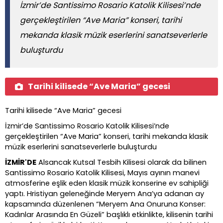
İzmir’de Santissimo Rosario Katolik Kilisesi’nde
gerçekleştirilen “Ave Maria” konseri, tarihi
mekanda klasik müzik eserlerini sanatseverlerle
buluşturdu
Tarihi kilisede “Ave Maria” gecesi
Tarihi kilisede
“
Ave Maria” gecesi
İzmir
’
de Santissimo Rosario Katolik Kilisesi
’
nde
gerçekleştirilen
“
Ave Maria” konseri, tarihi mekanda klasik
müzik eserlerini sanatseverlerle buluşturdu
İZMİR'DE
Alsancak Kutsal Tesbih Kilisesi olarak da bilinen
Santissimo Rosario Katolik Kilisesi, Mayıs ayının manevi
atmosferine eşlik eden klasik müzik konserine ev sahipliği
yaptı. Hristiyan geleneğinde Meryem Ana
’
ya adanan ay
kapsamında düzenlenen
“
Meryem Ana Onuruna Konser:
Kadınlar Arasında En Güzeli” başlıklı etkinlikte, kilisenin tarihi