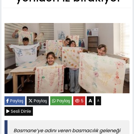
A
Paylaş
Paylaş
Paylaş
5
A
Sesli Dinle
Basmane’ye adını veren basmacılık geleneği