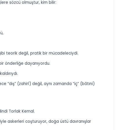
lere sözcü olmuştur, kim bilir:
ü,
i teorik değil, pratik bir mücadeleciydi.
bir önderliğe dayanıyordu.
aldırıydı.
ece “dış” (zahirî) değil, aynı zamanda “iç” (bâtıni)
dindi Torlak Kemal.
iyle askerleri coşturuyor, doğa üstü davranışlar