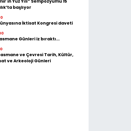
mir'in Yüz Yılı” Sempozyumu 15
lık’ta başlıyor
00
dünyasına İktisat Kongresi daveti
00
asmane Günleri iz bıraktı...
30
Basmane ve Çevresi Tarih, Kültür,
at ve Arkeoloji Günleri