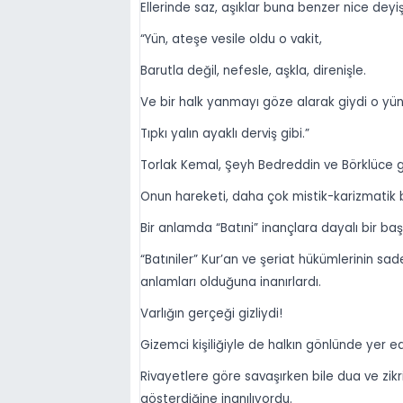
Ellerinde saz, aşıklar buna benzer nice deyiş
“Yün, ateşe vesile oldu o vakit,
Barutla değil, nefesle, aşkla, direnişle.
Ve bir halk yanmayı göze alarak giydi o yün
Tıpkı yalın ayaklı derviş gibi.”
Torlak Kemal, Şeyh Bedreddin ve Börklüce gib
Onun hareketi, daha çok mistik-karizmatik 
Bir anlamda “Batıni” inançlara dayalı bir başk
“Batıniler” Kur’an ve şeriat hükümlerinin sad
anlamları olduğuna inanırlardı.
Varlığın gerçeği gizliydi!
Gizemci kişiliğiyle de halkın gönlünde yer e
Rivayetlere göre savaşırken bile dua ve zikr
gösterdiğine inanılıyordu.