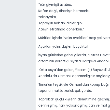
“Yün giymişti üstüne,
Kefen değil, direnişin harmanisi.
Yalınayaktı,
Toprağın nabzını dinler gibi
Ateşin etrafında dönerken.”
Müritleri içinde “yalın ayaklılar” başı çekiyor
Ayakları yalın, düşleri büyüktü!
İsyan günlerine gebe yıllarda, “Fetret Devri
ortamının yarattığı siyasal kargaşa Anadol
Orta Asya’dan gelen, Yıldırım (I.) Bayezid’
Anadolu’da Osmanlı egemenliğinin sağladığı 
Timur’un teşvikiyle Osmanlıdan kopup bağıms
toparlanmakta zorluk çekiyordu.
Topraklar güçlü kişilerin denetimine geçmiş
derinleşmiş, halk yoksullaşmış; can ve mal 