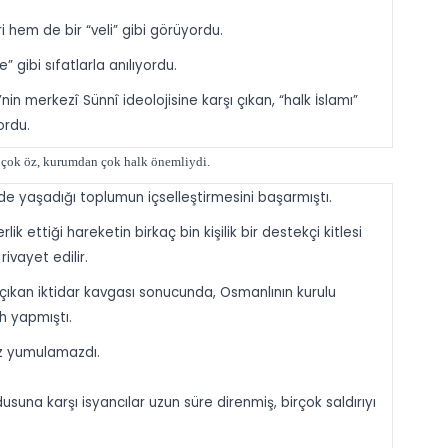
ri hem de bir “veli” gibi görüyordu.
 gibi sıfatlarla anılıyordu.
nin merkezî Sünnî ideolojisine karşı çıkan, “halk İslamı”
ordu.
n çok öz, kurumdan çok halk önemliydi.
nde yaşadığı toplumun içselleştirmesini başarmıştı.
k ettiği hareketin birkaç bin kişilik bir destekçi kitlesi
rivayet edilir.
 çıkan iktidar kavgası sonucunda, Osmanlının kurulu
h yapmıştı.
öz yumulamazdı.
na karşı isyancılar uzun süre direnmiş, birçok saldırıyı