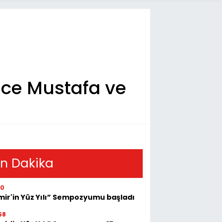
üce Mustafa ve
n Dakika
30
mir'in Yüz Yılı” Sempozyumu başladı
58