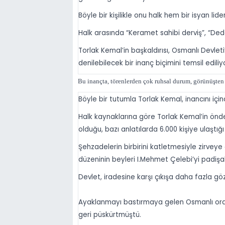
Böyle bir kişilikle onu halk hem bir isyan lide
Halk arasında “Keramet sahibi derviş”, “Dede”
Torlak Kemal’in başkaldırısı, Osmanlı Devleti’
denilebilecek bir inanç biçimini temsil ediliy
Bu inançta, törenlerden çok ruhsal durum, görünüşte
Böyle bir tutumla Torlak Kemal, inancını içi
Halk kaynaklarına göre Torlak Kemal’in önderli
olduğu, bazı anlatılarda 6.000 kişiye ulaştığı 
Şehzadelerin birbirini katletmesiyle zirveye
düzeninin beyleri I.Mehmet Çelebi’yi padişa
Devlet, iradesine karşı çıkışa daha fazla g
Ayaklanmayı bastırmaya gelen Osmanlı ordusu
geri püskürtmüştü.