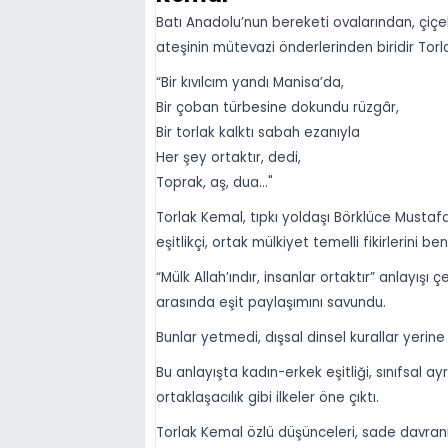
Batı Anadolu’nun bereketi ovalarından, çiçek
ateşinin mütevazi önderlerinden biridir Tor
“Bir kıvılcım yandı Manisa’da,
Bir çoban türbesine dokundu rüzgâr,
Bir torlak kalktı sabah ezanıyla
Her şey ortaktır, dedi,
Toprak, aş, dua..."
Torlak Kemal, tıpkı yoldaşı Börklüce Mustafa
eşitlikçi, ortak mülkiyet temelli fikirlerini b
“Mülk Allah’ındır, insanlar ortaktır” anlayışı 
arasında eşit paylaşımını savundu.
Bunlar yetmedi, dışsal dinsel kurallar yerine 
Bu anlayışta kadın-erkek eşitliği, sınıfsal a
ortaklaşacılık gibi ilkeler öne çıktı.
Torlak Kemal özlü düşünceleri, sade davranı