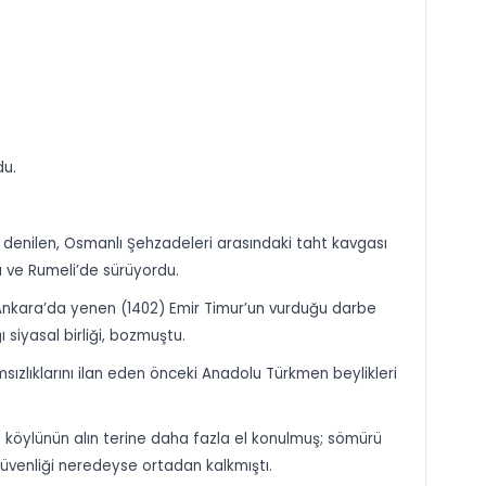
du.
” denilen, Osmanlı Şehzadeleri arasındaki taht kavgası
u ve Rumeli’de sürüyordu.
ı Ankara’da yenen (1402) Emir Timur’un vurduğu darbe
siyasal birliği, bozmuştu.
ızlıklarını ilan eden önceki Anadolu Türkmen beylikleri
; köylünün alın terine daha fazla el konulmuş; sömürü
güvenliği neredeyse ortadan kalkmıştı.