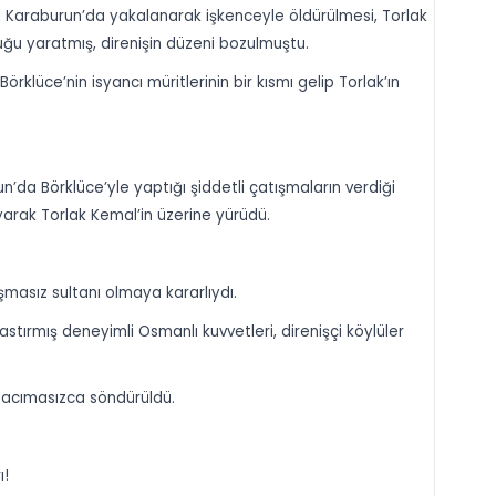
n Karaburun’da yakalanarak işkenceyle öldürülmesi, Torlak
uğu yaratmış, direnişin düzeni bozulmuştu.
lüce’nin isyancı müritlerinin bir kısmı gelip Torlak’ın
da Börklüce’yle yaptığı şiddetli çatışmaların verdiği
rak Torlak Kemal’in üzerine yürüdü.
masız sultanı olmaya kararlıydı.
tırmış deneyimli Osmanlı kuvvetleri, direnişçi köylüler
i acımasızca söndürüldü.
ı!