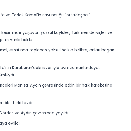
afa ve Torlak Kemal’in savunduğu “ortaklaşacı”
al kesiminde yaşayan yoksul köylüler, Türkmen dervişler ve
geniş yankı buldu.
emal, etrafında toplanan yoksul halkla birlikte, onları boğan
a’nın Karaburun’daki isyanıyla aynı zamanlardaydı.
dümlüydü.
nceleri Manisa-Aydın çevresinde etkin bir halk hareketine
udiler birlikteydi.
, Gördes ve Aydın çevresinde yayıldı.
aya evrildi.