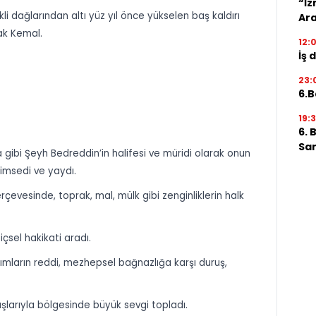
“İz
li dağlarından altı yüz yıl önce yükselen baş kaldırı
Ara
lak Kemal.
12:
İş 
23:
6.B
19:
6. 
San
 gibi Şeyh Bedreddin’in halifesi ve müridi olarak onun
enimsedi ve yaydı.
çerçevesinde, toprak, mal, mülk gibi zenginliklerin halk
içsel hakikati aradı.
yrımların reddi, mezhepsel bağnazlığa karşı duruş,
şlarıyla bölgesinde büyük sevgi topladı.