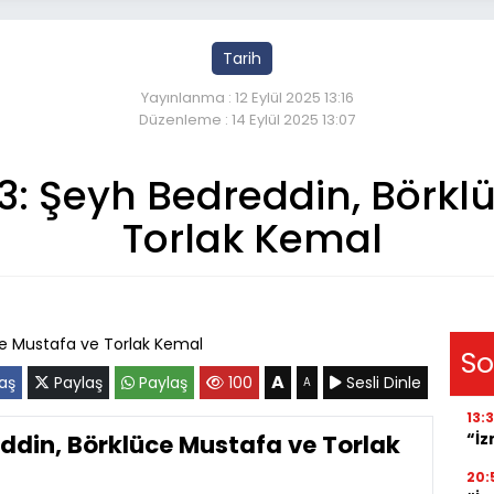
Tarih
Yayınlanma : 12 Eylül 2025 13:16
Düzenleme : 14 Eylül 2025 13:07
3: Şeyh Bedreddin, Börkl
Torlak Kemal
So
A
aş
Paylaş
Paylaş
100
Sesli Dinle
A
13:
“İz
eddin, Börklüce Mustafa ve Torlak
20: