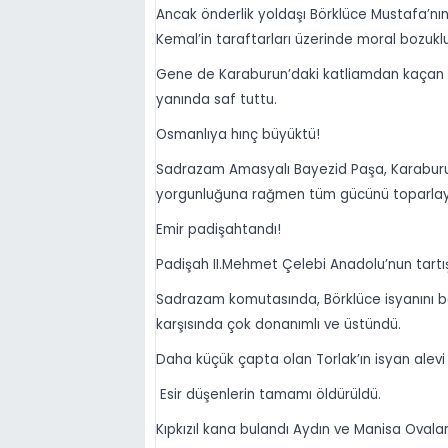
Ancak önderlik yoldaşı Börklüce Mustafa’nı
Kemal’in taraftarları üzerinde moral bozukl
Gene de Karaburun’daki katliamdan kaçan Börk
yanında saf tuttu.
Osmanlıya hınç büyüktü!
Sadrazam Amasyalı Bayezid Paşa, Karaburun’
yorgunluğuna rağmen tüm gücünü toparlaya
Emir padişahtandı!
Padişah II.Mehmet Çelebi Anadolu’nun tartış
Sadrazam komutasında, Börklüce isyanını bas
karşısında çok donanımlı ve üstündü.
Daha küçük çapta olan Torlak’ın isyan alev
Esir düşenlerin tamamı öldürüldü.
Kıpkızıl kana bulandı Aydın ve Manisa Ovalar