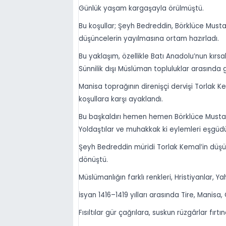
Günlük yaşam kargaşayla örülmüştü.
Bu koşullar; Şeyh Bedreddin, Börklüce Must
düşüncelerin yayılmasına ortam hazırladı.
Bu yaklaşım, özellikle Batı Anadolu’nun kırs
Sünnilik dışı Müslüman topluluklar arasında 
Manisa toprağının direnişçi dervişi Torlak K
koşullara karşı ayaklandı.
Bu başkaldırı hemen hemen Börklüce Mustaf
Yoldaştılar ve muhakkak ki eylemleri eşgü
Şeyh Bedreddin müridi Torlak Kemal’in düşü
dönüştü.
Müslümanlığın farklı renkleri, Hristiyanlar, Yah
İsyan 1416–1419 yılları arasında Tire, Manisa
Fısıltılar gür çağrılara, suskun rüzgârlar fırtın