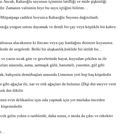
. Ancak, Kabaoğlu suyunun içiminin latifliği ve mide şişkinliği
r. Zamanın valisinin biye bu suyu içtiğini bilirim…
, Mitpatpaşa caddesi boyunca Kabaoğlu Suyunu dağıtırlardı.
stığa yorgun sırtını dayamak ve demli bir çay veya köpüklü bir kahve
altınıza alacaksınız ki fincanı veya çay bardağını dizinize koyasınız.
erde de sergilerdi. Belki bir alışkanlık,beklide bir sitildi bu…
 ve yazın sıcak gün ve gecelerinde hayat, kuyudan çekilen su ile
zları arasında, asma, sarmaşık gülü, hanımeli, yasemin, gül gibi
arak, bahçenin demirbaşları arasında Limonun yeri hep baş köşededir.
gibi ağaçlar ile, nar ve erik ağaçları da bulunur. (Dişi dut meyve verir
ek dut dikilir.
nen evin delikanlısı için oda yapmak için yer mutlaka önceden
 köşesindedir.
ek gelin yoktu o tarihlerde, daha sonra, o moda da çıktı ve erkekler
um…