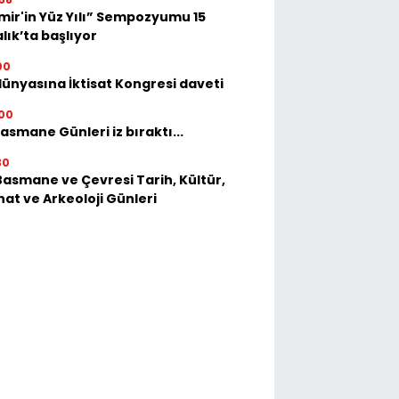
mir'in Yüz Yılı” Sempozyumu 15
lık’ta başlıyor
00
dünyasına İktisat Kongresi daveti
00
asmane Günleri iz bıraktı...
30
Basmane ve Çevresi Tarih, Kültür,
at ve Arkeoloji Günleri