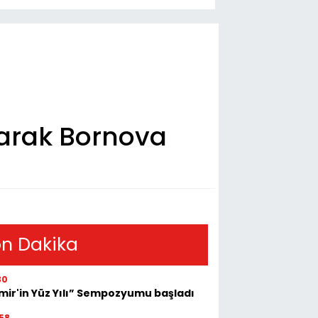
ri Olarak Bornova
n Dakika
30
zmir'in Yüz Yılı” Sempozyumu başladı
58