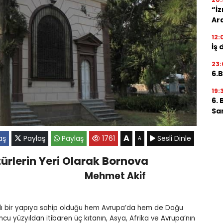
“İz
Ara
12:
İş 
23:
6.B
19:
6. 
San
A
aş
Paylaş
Paylaş
1761
Sesli Dinle
A
ltürlerin Yeri Olarak Bornova
Mehmet Akif
alklı bir yapıya sahip olduğu hem Avrupa’da hem de Doğu
uncu yüzyıldan itibaren üç kıtanın, Asya, Afrika ve Avrupa’nın