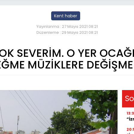
Kent haber
Yayınlanma : 27 Mayıs 2021 08:21
Düzenleme : 29 Mayıs 2021 08:21
OK SEVERİM. O YER OCAĞIN
EĞME MÜZİKLERE DEĞİŞM
So
13:
“İz
20: