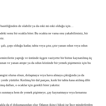
 basitliğinden de olabilir ya da eski mi eski olduğu için…
deki sonu bir ocakla biter. Bu ocakta ne varsa onu yakabilirsiniz, bir
niz.
çalı, çırpı olduğu kadar, tahta veya çıtır, çıtır yanan odun veya odun
ircilerin yaptığı ve üstünde üçgen vaziyette bir birine kaynatılmış üç
lunan ve yanan ateşte ya da odun közünde bir yemek pişirmeniz için bu
 hangisi olursa olsun, dolaşmaya veya hava almaya çıktığında ya da
rde yürürler. Kırılmış bir dal parçası, kırık bir tahta kasa atılmış dibi
ş dalları, o ocaklar için gerekli birer yakıttır.
m ısınmaya hem de yemek pişirmeye, çay kaynatmaya veya kenarına
ukla da el dokumasından olur. Odanın ikinci lüksü ise İnce minderlerden