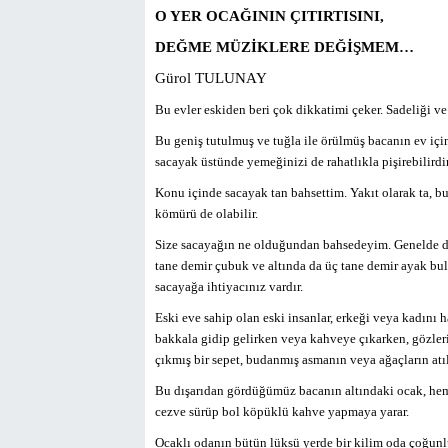
O YER OCAĞININ ÇITIRTISINI,
DEĞME MÜZİKLERE DEĞİŞMEM…
Gürol TULUNAY
Bu evler eskiden beri çok dikkatimi çeker. Sadeliği ve
Bu geniş tutulmuş ve tuğla ile örülmüş bacanın ev için
sacayak üstünde yemeğinizi de rahatlıkla pişirebilirdi
Konu içinde sacayak tan bahsettim. Yakıt olarak ta, bu 
kömürü de olabilir.
Size sacayağın ne olduğundan bahsedeyim. Genelde dem
tane demir çubuk ve altında da üç tane demir ayak bu
sacayağa ihtiyacınız vardır.
Eski eve sahip olan eski insanlar, erkeği veya kadını
bakkala gidip gelirken veya kahveye çıkarken, gözleri ye
çıkmış bir sepet, budanmış asmanın veya ağaçların atılmı
Bu dışarıdan gördüğümüz bacanın altındaki ocak, he
cezve sürüp bol köpüklü kahve yapmaya yarar.
Ocaklı odanın bütün lüksü yerde bir kilim oda çoğunl