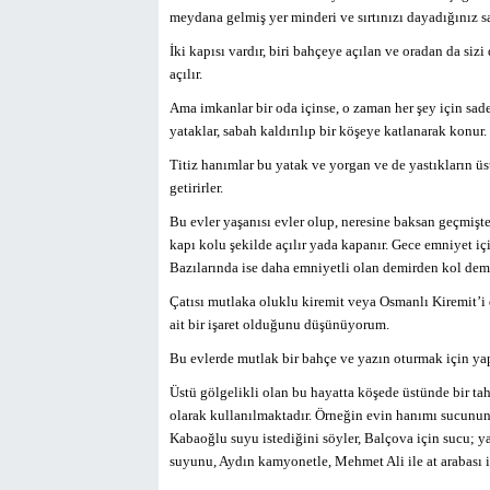
meydana gelmiş yer minderi ve sırtınızı dayadığınız s
İki kapısı vardır, biri bahçeye açılan ve oradan da siz
açılır.
Ama imkanlar bir oda içinse, o zaman her şey için sade
yataklar, sabah kaldırılıp bir köşeye katlanarak konur.
Titiz hanımlar bu yatak ve yorgan ve de yastıkların üs
getirirler.
Bu evler yaşanısı evler olup, neresine baksan geçmişten
kapı kolu şekilde açılır yada kapanır. Gece emniyet içi
Bazılarında ise daha emniyetli olan demirden kol demi
Çatısı mutlaka oluklu kiremit veya Osmanlı Kiremit’i d
ait bir işaret olduğunu düşünüyorum.
Bu evlerde mutlak bir bahçe ve yazın oturmak için yap
Üstü gölgelikli olan bu hayatta köşede üstünde bir ta
olarak kullanılmaktadır. Örneğin evin hanımı sucunun 
Kabaoğlu suyu istediğini söyler, Balçova için sucu; y
suyunu, Aydın kamyonetle, Mehmet Ali ile at arabası il