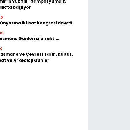
mir'in Yüz Yılı” Sempozyumu 15
lık’ta başlıyor
00
dünyasına İktisat Kongresi daveti
00
asmane Günleri iz bıraktı...
30
Basmane ve Çevresi Tarih, Kültür,
at ve Arkeoloji Günleri