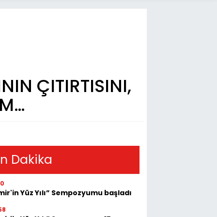
IN ÇITIRTISINI,
EM…
n Dakika
30
mir'in Yüz Yılı” Sempozyumu başladı
58