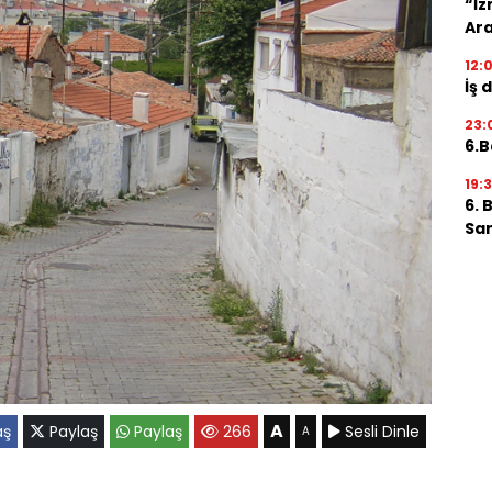
“İz
Ara
12:
İş 
23:
6.B
19:
6. 
San
A
aş
Paylaş
Paylaş
266
Sesli Dinle
A