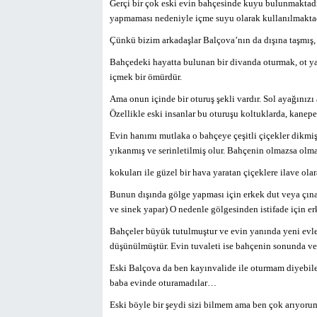
Gerçi bir çok eski evin bahçesinde kuyu bulunmaktadır
yapmaması nedeniyle içme suyu olarak kullanılmaktadı
Çünkü bizim arkadaşlar Balçova’nın da dışına taşmış
Bahçedeki hayatta bulunan bir divanda oturmak, ot ya
içmek bir ömürdür.
Ama onun içinde bir oturuş şekli vardır. Sol ayağınızı 
Özellikle eski insanlar bu oturuşu koltuklarda, kanepel
Evin hanımı mutlaka o bahçeye çeşitli çiçekler dikmiş
yıkanmış ve serinletilmiş olur. Bahçenin olmazsa olma
kokuları ile güzel bir hava yaratan çiçeklere ilave ol
Bunun dışında gölge yapması için erkek dut veya çınar 
ve sinek yapar) O nedenle gölgesinden istifade için erk
Bahçeler büyük tutulmuştur ve evin yanında yeni evle
düşünülmüştür. Evin tuvaleti ise bahçenin sonunda ve
Eski Balçova da ben kayınvalide ile oturmam diyebilec
baba evinde oturamadılar…
Eski böyle bir şeydi sizi bilmem ama ben çok arıyor