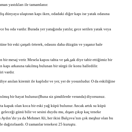
aman yastıkları ile tamamlanır.
i dış dünyaya ulaştıran kapı iken, odadaki diğer kapı ise yatak odasına
ce bu oda vardır. Burada yer yatağında yatılır, gece serilen yatak veya
tüne bir eski çarşafı örterek, odasını daha düzgün ve yaşanır hale
 bir mesaj verir. Mesela kapısı tahta ve şak,şak diye tabir ettiğimiz bir
n kapı arkasına takılmış bulunan bir sürgü ile konu halledilir.
ri vardır.
iye anılan kiremit ile kaplıdır ve yer, yer de yosunludur. O da eskiliğine
ılmış bir hayat bulunur.(Buna siz şimdilerde veranda) diyorsunuz.
hta kapak olan koca bir eski yağ küpü bulunur. Ancak artık su küpü
geleceği günü bilir ve sesini duydu mu, dışarı çıkıp kaç teneke
a Aydın’dır ya da Mehmet Ali, her ikisi Balçova’nın çok meşhur olan bu
e dağıtırlaardı. O zamanlar tenekesi 25 kuruştu.