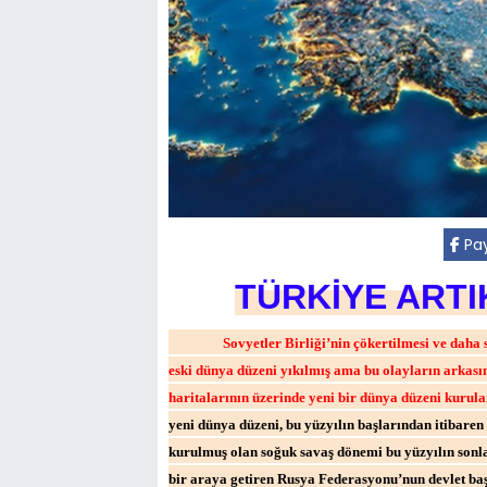
Pay
TÜRKİYE ART
Sovyetler Birliği’nin çökertilmesi ve daha 
eski dünya düzeni yıkılmış ama bu olayların arkas
haritalarının üzerinde yeni bir dünya düzeni kurul
yeni dünya düzeni, bu yüzyılın başlarından itibaren
kurulmuş olan soğuk savaş dönemi bu yüzyılın sonla
bir araya getiren Rusya Federasyonu’nun devlet baş