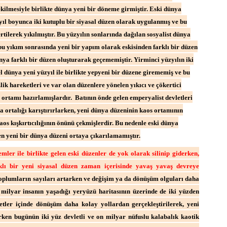
kilmesiyle birlikte dünya yeni bir döneme girmiştir. Eski dünya
yıl boyunca iki kutuplu bir siyasal düzen olarak uygulanmış ve bu
ertilerek yıkılmıştır. Bu yüzyılın sonlarında dağılan sosyalist dünya
u yıkım sonrasında yeni bir yapım olarak eskisinden farklı bir düzen
nya farklı bir düzen oluşturarak geçememiştir. Yirminci yüzyılın iki
el dünya yeni yüzyıl ile birlikte yepyeni bir düzene girememiş ve bu
ik hareketleri ve var olan düzenlere yönelen yıkıcı ve çökertici
s ortamı hazırlamışlardır. Batının önde gelen emperyalist devletleri
rtalığı karıştırırlarken, yeni dünya düzeninin kaos ortamının
aos kışkırtıcılığının önünü çekmişlerdir. Bu nedenle eski dünya
n yeni bir dünya düzeni ortaya çıkarılamamıştır.
mler ile birlikte gelen eski düzenler de yok olarak silinip giderken,
klı bir yeni siyasal düzen zaman içerisinde yavaş yavaş devreye
 toplumların sayıları artarken ve değişim ya da dönüşüm olguları daha
 milyar insanın yaşadığı yeryüzü haritasının üzerinde de iki yüzden
etler içinde dönüşüm daha kolay yollardan gerçekleştirilerek, yeni
irken bugünün iki yüz devletli ve on milyar nüfuslu kalabalık kaotik