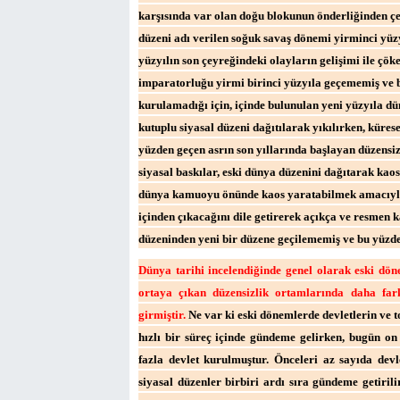
karşısında var olan doğu blokunun önderliğinden çe
düzeni adı verilen soğuk savaş dönemi yirminci yüz
yüzyılın son çeyreğindeki olayların gelişimi ile çök
imparatorluğu yirmi birinci yüzyıla geçememiş ve b
kurulamadığı için, içinde bulunulan yeni yüzyıla dü
kutuplu siyasal düzeni dağıtılarak yıkılırken, küres
yüzden geçen asrın son yıllarında başlayan düzensizl
siyasal baskılar, eski dünya düzenini dağıtarak kao
dünya kamuoyu önünde kaos yaratabilmek amacıyla o
içinden çıkacağını dile getirerek açıkça ve resmen k
düzeninden yeni bir düzene geçilememiş ve bu yüzde
Dünya tarihi incelendiğinde genel olarak eski döne
ortaya çıkan düzensizlik ortamlarında daha far
girmiştir.
Ne var ki eski dönemlerde devletlerin ve
hızlı bir süreç içinde gündeme gelirken, bugün on
fazla devlet kurulmuştur. Önceleri az sayıda devl
siyasal düzenler birbiri ardı sıra gündeme getiril