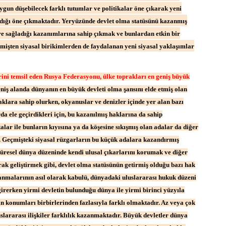
gun düşebilecek farklı tutumlar ve politikalar öne çıkarak yeni
dığı öne çıkmaktadır. Yeryüzünde devlet olma statüsünü kazanmış
ere sağladığı kazanımlarına sahip çıkmak ve bunlardan etkin bir
mişten siyasal birikimlerden de faydalanan yeni siyasal yaklaşımlar
ini temsil eden Rusya Federasyonu, ülke toprakları en geniş büyük
iş alanda dünyanın en büyük devleti olma şansını elde etmiş olan
aklara sahip olurken, okyanuslar ve denizler içinde yer alan bazı
da ele geçirdikleri için, bu kazanılmış haklarına da sahip
ar ile bunların kıyısına ya da köşesine sıkışmış olan adalar da diğer
r. Geçmişteki siyasal rüzgarların bu küçük adalara kazandırmış
küresel dünya düzeninde kendi ulusal çıkarlarını korumak ve diğer
arak geliştirmek gibi, devlet olma statüsünün getirmiş olduğu bazı hak
lanmalarının asıl olarak kabulü, dünyadaki uluslararası hukuk düzeni
irerken yirmi devletin bulunduğu dünya ile yirmi birinci yüzyıla
in konumları birbirlerinden fazlasıyla farklı olmaktadır. Az veya çok
uslararası ilişkiler farklılık kazanmaktadır. Büyük devletler dünya