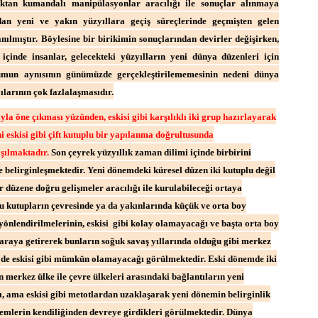
aktan kumandalı manipülasyonlar aracılığı ile sonuçlar alınmaya
ğdan yeni ve yakın yüzyıllara geçiş süreçlerinde geçmişten gelen
nılmıştır. Böylesine bir birikimin sonuçlarından devirler değişirken,
içinde insanlar, gelecekteki yüzyılların yeni dünya düzenleri için
umun aynısının günümüzde gerçekleştirilememesinin nedeni dünya
ılarının çok fazlalaşmasıdır.
ıyla öne çıkması yüzünden, eskisi gibi karşılıklı iki grup hazırlayarak
i eskisi gibi çift kutuplu bir yapılanma doğrultusunda
şılmaktadır.
Son çeyrek yüzyıllık zaman dilimi içinde birbirini
ce belirginleşmektedir. Yeni dönemdeki küresel düzen iki kutuplu değil
 düzene doğru gelişmeler aracılığı ile kurulabileceği ortaya
bu kutupların çevresinde ya da yakınlarında küçük ve orta boy
 yönlendirilmelerinin, eskisi gibi kolay olamayacağı ve başta orta boy
r araya getirerek bunların soğuk savaş yıllarında olduğu gibi merkez
ek de eskisi gibi mümkün olamayacağı görülmektedir. Eski dönemde iki
merkez ülke ile çevre ülkeleri arasındaki bağlantıların yeni
, ama eskisi gibi metotlardan uzaklaşarak yeni dönemin belirginlik
temlerin kendiliğinden devreye girdikleri görülmektedir. Dünya