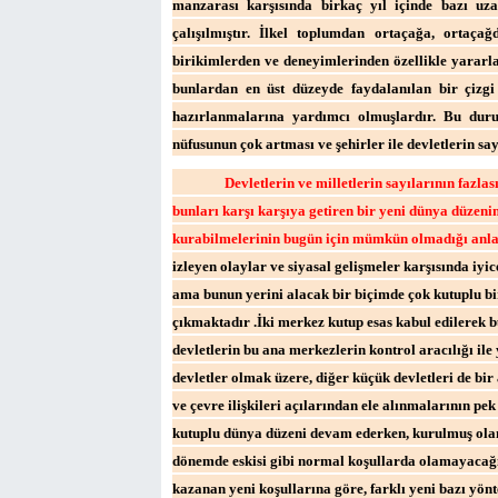
manzarası karşısında birkaç yıl içinde bazı uz
çalışılmıştır. İlkel toplumdan ortaçağa, ortaça
birikimlerden ve deneyimlerinden özellikle yararla
bunlardan en üst düzeyde faydalanılan bir çizgi 
hazırlanmalarına yardımcı olmuşlardır. Bu dur
nüfusunun çok artması ve şehirler ile devletlerin say
Devletlerin ve milletlerin sayılarının fazlas
bunları karşı karşıya getiren bir yeni dünya düzenin
kurabilmelerinin bugün için mümkün olmadığı anla
izleyen olaylar ve siyasal gelişmeler karşısında iyi
ama bunun yerini alacak bir biçimde çok kutuplu bir
çıkmaktadır .İki merkez kutup esas kabul edilerek 
devletlerin bu ana merkezlerin kontrol aracılığı ile
devletler olmak üzere, diğer küçük devletleri de bi
ve çevre ilişkileri açılarından ele alınmalarının p
kutuplu dünya düzeni devam ederken, kurulmuş olan 
dönemde eskisi gibi normal koşullarda olamayacağı
kazanan yeni koşullarına göre, farklı yeni bazı yön