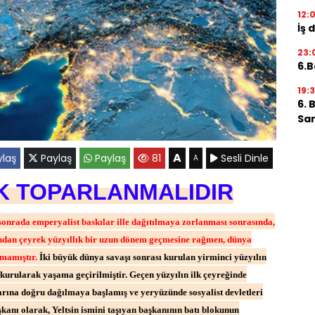
12:
İş 
23:
6.B
19:
6. 
San
A
laş
Paylaş
Paylaş
81
Sesli Dinle
A
IK TOPARLANMALIDIR
sonrada emperyalist baskılar ille dağıtılmaya zorlanması sonrasında,
ından çeyrek yüzyıllık bir uzun dönem geçmesine rağmen, dünya
amamıştır.
İki büyük dünya savaşı sonrası kurulan yirminci yüzyılın
 kurularak yaşama geçirilmiştir. Geçen yüzyılın ilk çeyreğinde
rına doğru dağılmaya başlamış ve yeryüzünde sosyalist devletleri
kanı olarak, Yeltsin ismini taşıyan başkanının batı blokunun