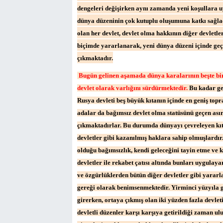
dengeleri değişirken aynı zamanda yeni koşullara uy
dünya düzeninin çok kutuplu oluşumuna katkı sağla
olan her devlet, devlet olma hakkının diğer devletl
biçimde yararlanarak, yeni dünya düzeni içinde geç
çıkmaktadır.
Bugün gelinen aşamada dünya karalarının beşte bir
devlet olarak varlığını sürdürmektedir.
Bu kadar gen
Rusya devleti beş büyük kıtanın içinde en geniş topr
adalar da bağımsız devlet olma statüsünü geçen asır
çıkmaktadırlar. Bu durumda dünyayı çevreleyen kıtal
devletler gibi kazanılmış haklara sahip olmuşlardı
olduğu bağımsızlık, kendi geleceğini tayin etme ve 
devletler ile rekabet çatısı altında bunları uygulay
ve özgürlüklerden bütün diğer devletler gibi yarar
gereği olarak benimsenmektedir. Yirminci yüzyıla g
girerken, ortaya çıkmış olan iki yüzden fazla devlet
devletli düzenler karşı karşıya getirildiği zaman ul