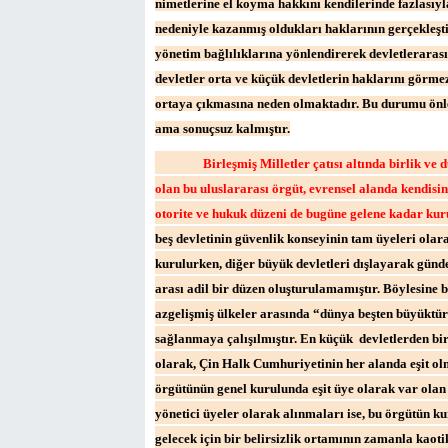
nimetlerine el koyma hakkını kendilerinde fazlasıyl
nedeniyle kazanmış oldukları haklarının gerçekleş
yönetim bağlılıklarına yönlendirerek devletlerarası
devletler orta ve küçük devletlerin haklarını görme
ortaya çıkmasına neden olmaktadır. Bu durumu önle
ama sonuçsuz kalmıştır.
Birleşmiş Milletler çatısı altında birlik
olan bu uluslararası örgüt, evrensel alanda kendisi
otorite ve hukuk düzeni de bugüne gelene kadar kur
beş devletinin güvenlik konseyinin tam üyeleri olar
kurulurken, diğer büyük devletleri dışlayarak günde
arası adil bir düzen oluşturulamamıştır. Böylesine b
azgelişmiş ülkeler arasında “dünya beşten büyüktür
sağlanmaya çalışılmıştır. En küçük devletlerden bir
olarak, Çin Halk Cumhuriyetinin her alanda eşit olm
örgütünün genel kurulunda eşit üye olarak var olan 
yönetici üyeler olarak alınmaları ise, bu örgütün ku
gelecek için bir belirsizlik ortamının zamanla kao