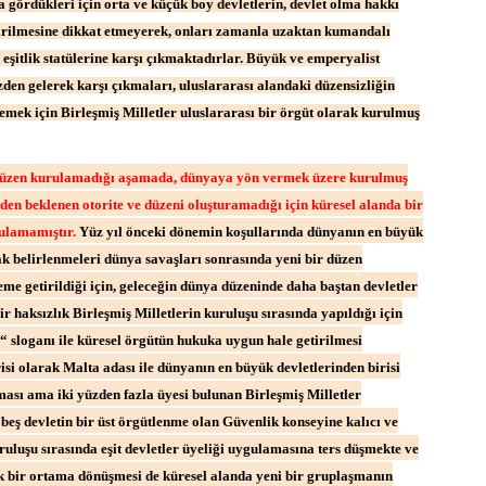
a gördükleri için orta ve küçük boy devletlerin, devlet olma hakkı
tirilmesine dikkat etmeyerek, onları zamanla uzaktan kumandalı
 eşitlik statülerine karşı çıkmaktadırlar. Büyük ve emperyalist
zden gelerek karşı çıkmaları, uluslararası alandaki düzensizliğin
mek için Birleşmiş Milletler uluslararası bir örgüt olarak kurulmuş
 ve düzen kurulamadığı aşamada, dünyaya yön vermek üzere kurulmuş
nden beklenen otorite ve düzeni oluşturamadığı için küresel alanda bir
ulamamıştır.
Yüz yıl önceki dönemin koşullarında dünyanın en büyük
ak belirlenmeleri dünya savaşları sonrasında yeni bir düzen
me getirildiği için, geleceğin dünya düzeninde daha baştan devletler
ir haksızlık Birleşmiş Milletlerin kuruluşu sırasında yapıldığı için
“ sloganı ile küresel örgütün hukuka uygun hale getirilmesi
isi olarak Malta adası ile dünyanın en büyük devletlerinden birisi
ası ama iki yüzden fazla üyesi bulunan Birleşmiş Milletler
beş devletin bir üst örgütlenme olan Güvenlik konseyine kalıcı ve
ruluşu sırasında eşit devletler üyeliği uygulamasına ters düşmekte ve
tik bir ortama dönüşmesi de küresel alanda yeni bir gruplaşmanın