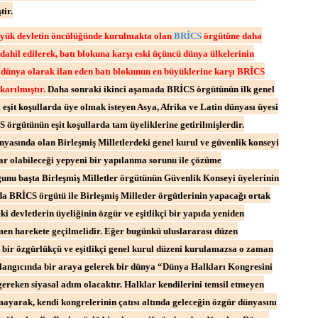
tir.
büyük devletin öncülüğünde kurulmakta olan
BRİCS
örgütüne daha
 dahil edilerek, batı blokuna karşı eski üçüncü dünya ülkelerinin
ci dünya olarak ilan eden batı blokunun en büyüklerine karşı BRİCS
karılmıştır.
Daha sonraki ikinci aşamada BRİCS örgütünün ilk genel
 eşit koşullarda üye olmak isteyen Asya, Afrika ve Latin dünyası üyesi
 örgütünün eşit koşullarda tam üyeliklerine getirilmişlerdir.
nyasında olan Birleşmiş Milletlerdeki genel kurul ve güvenlik konseyi
var olabileceği yepyeni bir yapılanma sorunu ile çözüme
ğunu başta Birleşmiş Milletler örgütünün Güvenlik Konseyi üyelerinin
a BRİCS örgütü ile Birleşmiş Milletler örgütlerinin yapacağı ortak
i devletlerin üyeliğinin özgür ve eşitlikçi bir yapıda yeniden
men harekete geçilmelidir. Eğer bugünkü uluslararası düzen
bir özgürlükçü ve eşitlikçi genel kurul düzeni kurulamazsa o zaman
şlangıcında bir araya gelerek bir dünya “Dünya Halkları Kongresini
gereken siyasal adım olacaktır. Halklar kendilerini temsil etmeyen
lmayarak, kendi kongrelerinin çatısı altında geleceğin özgür dünyasını