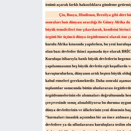
önünü açarak farklı haksızlıklara gündeme getirmiş
Çin, Rusya, Hindistan, Brezilya gibi dört 
sonraları batı dünyası aracılığı ile Güney Afrika da
büyük temsilcileri öne çıkarılarak, kendisini birin
örgütü bir üçüncü dünya örgütlenmesi olarak öne çı
kurulu Afrika kıtasında yapılırken, bu yeni kuruluşa
olan bazı devletler ikinci aşamada üye olarak BRİCS
Kuruluşu itibarıyla batılı büyük devletlerin hegemo
yapılanmasının beş büyük devletin eşit koşullarda 
kavuşturulurken, dünyanın artık beşten büyük oldu
kabul etmeleri gerekmektedir. Daha sonraki aşamad
toplantılar sonucunda bütün uluslararası örgütlerdek
örgütlenmelerinin ele alınmaları doğrultusunda he
çerçevesinde sonuç alınabiliyorsa bu duruma uygun 
dünya devletlerinin ve ülkelerinin yeni dönemin ba
“kurmaları insanlık açısından bir an önce atılması 
devletlere ya da ulluslararası kuruluşlara teslim o