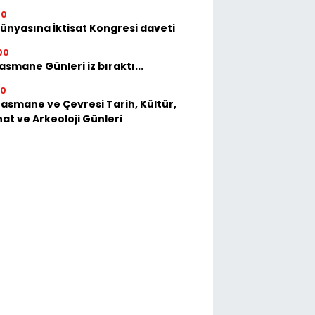
00
dünyasına İktisat Kongresi daveti
00
asmane Günleri iz bıraktı...
30
Basmane ve Çevresi Tarih, Kültür,
at ve Arkeoloji Günleri