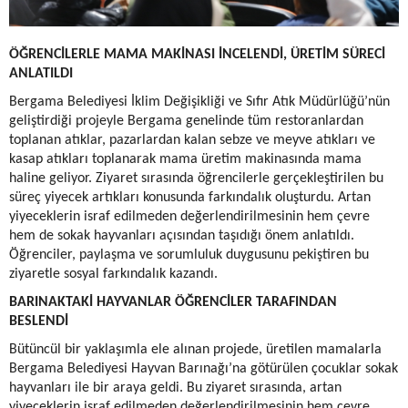
ÖĞRENCİLERLE MAMA MAKİNASI İNCELENDİ, ÜRETİM SÜRECİ
ANLATILDI
Bergama Belediyesi İklim Değişikliği ve Sıfır Atık Müdürlüğü’nün
geliştirdiği projeyle Bergama genelinde tüm restoranlardan
toplanan atıklar, pazarlardan kalan sebze ve meyve atıkları ve
kasap atıkları toplanarak mama üretim makinasında mama
haline geliyor. Ziyaret sırasında öğrencilerle gerçekleştirilen bu
süreç yiyecek artıkları konusunda farkındalık oluşturdu. Artan
yiyeceklerin israf edilmeden değerlendirilmesinin hem çevre
hem de sokak hayvanları açısından taşıdığı önem anlatıldı.
Öğrenciler, paylaşma ve sorumluluk duygusunu pekiştiren bu
ziyaretle sosyal farkındalık kazandı.
BARINAKTAKİ HAYVANLAR ÖĞRENCİLER TARAFINDAN
BESLENDİ
Bütüncül bir yaklaşımla ele alınan projede, üretilen mamalarla
Bergama Belediyesi Hayvan Barınağı’na götürülen çocuklar sokak
hayvanları ile bir araya geldi. Bu ziyaret sırasında, artan
yiyeceklerin israf edilmeden değerlendirilmesinin hem çevre