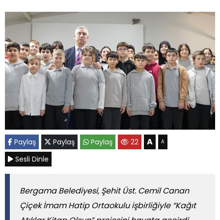
A
Paylaş
Paylaş
Paylaş
22
A
Sesli Dinle
Bergama Belediyesi, Şehit Üst. Cemil Canan
Çiçek İmam Hatip Ortaokulu işbirliğiyle “Kağıt