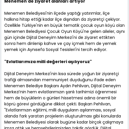
Menemen'de ziyaret alanları artıyor
Menemen Belediyesi'nin ilçede yaptığı yatırımlar, ilçe
halkına hitap ettiği kadar ilçe dışından da ziyaretçi çekiyor.
Özellikle Türkiye'nin en büyük tematik çocuk oyun köyü olan
Menemen Belediyesi Çocuk Oyun Köyü'ne gelen aileler, aynı
gün içinde Dijital Deneyim Merkezi'ni de ziyaret ettikten
sonra hem dinlenip kahve ve çay içmek hem de yemek
yemek için Aynısefa Sosyal Tesisleri'ni tercih ediyor.
"Evlatlarımıza milli değerleri aşılıyoruz"
Dijital Deneyim Merkezi'nin kısa sürede yoğun bir ziyaretçi
trafiği almasından memnuniyet duyduğunu ifade eden
Menemen Belediye Başkanı Aydın Pehlivan, Dijital Deneyim
Merkezi’nin hem evlatlarımızın şanlı tarihimizi öğrenmesi
hem de büyüklerin o günleri hissetmesi adına önemli bir
köprü görevi gördüğüne dikkat çekti. Başkan Pehlivan,
"Evlatlarımızın eğitimi, milli duyguların aşılanması, sosyal
alanda fark yaratan projelerin oluşturulması gibi konularda
Menemen Belediyesi olarak bugüne kadar birçok çalışmaya
imza attık ve hemşehrilerimizden takdir gördük. Dijital