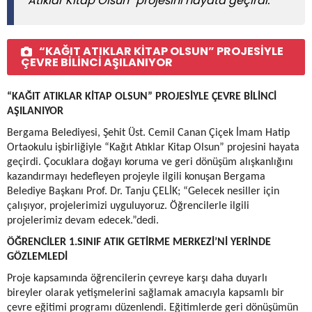
Atıklar Kitap Olsun” projesini hayata geçirdi.
“KAĞIT ATIKLAR KİTAP OLSUN” PROJESİYLE
ÇEVRE BİLİNCİ AŞILANIYOR
“KAĞIT ATIKLAR KİTAP OLSUN” PROJESİYLE ÇEVRE BİLİNCİ
AŞILANIYOR
Bergama Belediyesi, Şehit Üst. Cemil Canan Çiçek İmam Hatip
Ortaokulu işbirliğiyle “Kağıt Atıklar Kitap Olsun” projesini hayata
geçirdi. Çocuklara doğayı koruma ve geri dönüşüm alışkanlığını
kazandırmayı hedefleyen projeyle ilgili konuşan Bergama
Belediye Başkanı Prof. Dr. Tanju ÇELİK; “Gelecek nesiller için
çalışıyor, projelerimizi uyguluyoruz. Öğrencilerle ilgili
projelerimiz devam edecek.”dedi.
ÖĞRENCİLER 1.SINIF ATIK GETİRME MERKEZİ’Nİ YERİNDE
GÖZLEMLEDİ
Proje kapsamında öğrencilerin çevreye karşı daha duyarlı
bireyler olarak yetişmelerini sağlamak amacıyla kapsamlı bir
çevre eğitimi programı düzenlendi. Eğitimlerde geri dönüşümün