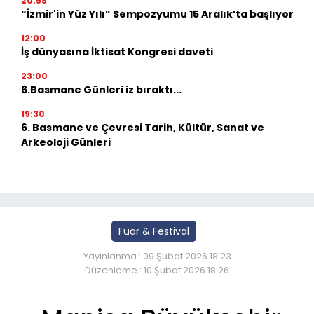
20:58
“İzmir'in Yüz Yılı” Sempozyumu 15 Aralık’ta başlıyor
12:00
İş dünyasına İktisat Kongresi daveti
23:00
6.Basmane Günleri iz bıraktı...
19:30
6. Basmane ve Çevresi Tarih, Kültür, Sanat ve
Arkeoloji Günleri
Fuar & Festival
Yayınlanma : 09 Şubat 2026 18:23
Düzenleme : 10 Şubat 2026 18:26