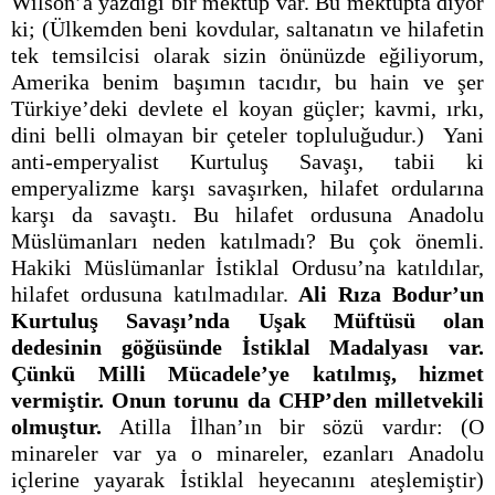
Wilson’a yazdığı bir mektup var. Bu mektupta diyor
ki; (Ülkemden beni kovdular, saltanatın ve hilafetin
tek temsilcisi olarak sizin önünüzde eğiliyorum,
Amerika benim başımın tacıdır, bu hain ve şer
Türkiye’deki devlete el koyan güçler; kavmi, ırkı,
dini belli olmayan bir çeteler topluluğudur.) Yani
anti-emperyalist Kurtuluş Savaşı, tabii ki
emperyalizme karşı savaşırken, hilafet ordularına
karşı da savaştı. Bu hilafet ordusuna Anadolu
Müslümanları neden katılmadı? Bu çok önemli.
Hakiki Müslümanlar İstiklal Ordusu’na katıldılar,
hilafet ordusuna katılmadılar.
Ali Rıza Bodur’un
Kurtuluş Savaşı’nda Uşak Müftüsü olan
dedesinin göğüsünde İstiklal Madalyası var.
Çünkü Milli Mücadele’ye katılmış, hizmet
vermiştir. Onun torunu da CHP’den milletvekili
olmuştur.
Atilla İlhan’ın bir sözü vardır: (O
minareler var ya o minareler, ezanları Anadolu
içlerine yayarak İstiklal heyecanını ateşlemiştir)