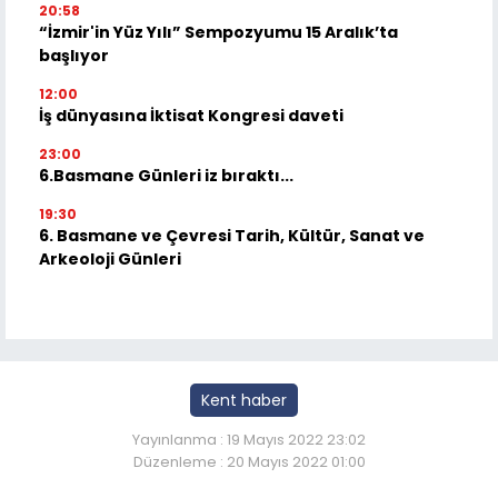
20:58
“İzmir'in Yüz Yılı” Sempozyumu 15 Aralık’ta
başlıyor
12:00
İş dünyasına İktisat Kongresi daveti
23:00
6.Basmane Günleri iz bıraktı...
19:30
6. Basmane ve Çevresi Tarih, Kültür, Sanat ve
Arkeoloji Günleri
Kent haber
Yayınlanma : 19 Mayıs 2022 23:02
Düzenleme : 20 Mayıs 2022 01:00