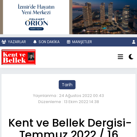
YAZARLAR
SON DAKİKA
MANŞETLER
Tarih
Yayınlanma : 24 Ağustos 2022 00:43
Düzenleme : 13 Ekim 2022 14:38
Kent ve Bellek Dergisi-
Temmuz 2022 / 16.