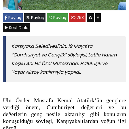
A
Paylaş
Paylaş
Paylaş
293
A
Sesli Dinle
Karşıyaka Belediyesi'nin, 19 Mayıs'ta
“Cumhuriyet ve Gençlik” söyleşisi, Latife Hanım
Köşkü Anı Evi Özel Müzesi’nde; Haluk Işık ve
Yaşar Aksoy katılımıyla yapıldı.
Ulu Önder Mustafa Kemal Atatürk’ün gençlere
verdiği önem, Cumhuriyet değerleri ve bu
değerlerin genç nesile aktarılışı gibi konuların
konuşulduğu söyleşi, Karşıyakalılardan yoğun ilgi
gördü.