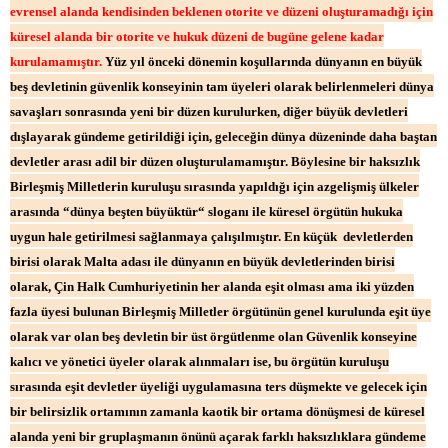
evrensel alanda kendisinden beklenen otorite ve düzeni oluşturamadığı için
küresel alanda bir otorite ve hukuk düzeni de bugüne gelene kadar
kurulamamıştır.
Yüz yıl önceki dönemin koşullarında dünyanın en büyük
beş devletinin güvenlik konseyinin tam üyeleri olarak belirlenmeleri dünya
savaşları sonrasında yeni bir düzen kurulurken, diğer büyük devletleri
dışlayarak gündeme getirildiği için, geleceğin dünya düzeninde daha baştan
devletler arası adil bir düzen oluşturulamamıştır. Böylesine bir haksızlık
Birleşmiş Milletlerin kuruluşu sırasında yapıldığı için azgelişmiş ülkeler
arasında “dünya beşten büyüktür“ sloganı ile küresel örgütün hukuka
uygun hale getirilmesi sağlanmaya çalışılmıştır. En küçük devletlerden
birisi olarak Malta adası ile dünyanın en büyük devletlerinden birisi
olarak, Çin Halk Cumhuriyetinin her alanda eşit olması ama iki yüzden
fazla üyesi bulunan Birleşmiş Milletler örgütünün genel kurulunda eşit üye
olarak var olan beş devletin bir üst örgütlenme olan Güvenlik konseyine
kalıcı ve yönetici üyeler olarak alınmaları ise, bu örgütün kuruluşu
sırasında eşit devletler üyeliği uygulamasına ters düşmekte ve gelecek için
bir belirsizlik ortamının zamanla kaotik bir ortama dönüşmesi de küresel
alanda yeni bir gruplaşmanın önünü açarak farklı haksızlıklara gündeme