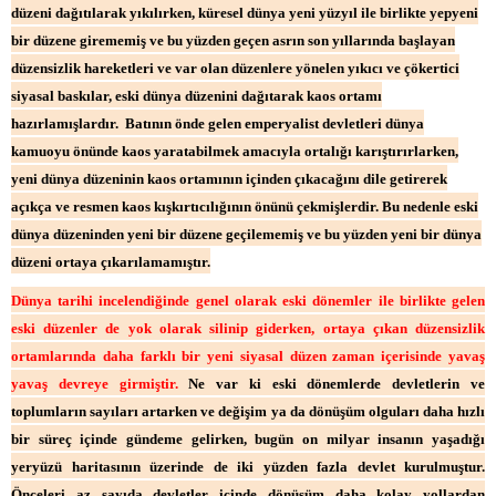
düzeni dağıtılarak yıkılırken, küresel dünya yeni yüzyıl ile birlikte yepyeni
bir düzene girememiş ve bu yüzden geçen asrın son yıllarında başlayan
düzensizlik hareketleri ve var olan düzenlere yönelen yıkıcı ve çökertici
siyasal baskılar, eski dünya düzenini dağıtarak kaos ortamı
hazırlamışlardır. Batının önde gelen emperyalist devletleri dünya
kamuoyu önünde kaos yaratabilmek amacıyla ortalığı karıştırırlarken,
yeni dünya düzeninin kaos ortamının içinden çıkacağını dile getirerek
açıkça ve resmen kaos kışkırtıcılığının önünü çekmişlerdir. Bu nedenle eski
dünya düzeninden yeni bir düzene geçilememiş ve bu yüzden yeni bir dünya
düzeni ortaya çıkarılamamıştır.
Dünya tarihi incelendiğinde genel olarak eski dönemler ile birlikte gelen
eski düzenler de yok olarak silinip giderken, ortaya çıkan düzensizlik
ortamlarında daha farklı bir yeni siyasal düzen zaman içerisinde yavaş
yavaş devreye girmiştir.
Ne var ki eski dönemlerde devletlerin ve
toplumların sayıları artarken ve değişim ya da dönüşüm olguları daha hızlı
bir süreç içinde gündeme gelirken, bugün on milyar insanın yaşadığı
yeryüzü haritasının üzerinde de iki yüzden fazla devlet kurulmuştur.
Önceleri az sayıda devletler içinde dönüşüm daha kolay yollardan