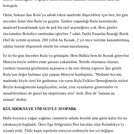
buluştuk.
Onlar, Ankara’dan Kula’ya sabah erken saatlerde düşecekleri için ben, bir gün
önceden İzmir’den Kula’ya geçtim. Tarihin yaşandığı Kula kentimizde,
maalesef konaklamak için de pek bir otel seçeneğiniz yok. Ben, günler
öncesinden Belediye tarafından işletilen 7 odalı Tarihi Essanlar Konağı Butik
Otel’de yerimi ayırttım. 200 yıllık bu Konak, 2 yıl önce turizme kazandırılmış,
odalar özenle döşenerek mistik bir ortam hazırlanmış.
İyi ki bir gün önceden Kula’ya gelmişim. Hem Halkla hem de Konak görevlisi
Hüseyin beyle sohbet etme şansını yakaladım. Nerede olursanız olunuz,
yurdum insanına gönlünüzü açarsanız o da size dönüş yapıyor. İşte gönlü
Kula’nın değer bulması için çarpan Hüseyin kardeşimiz, "Mehmet hocam,
mademki böyle özel bir grubunuz var yarın Kula Folklor Derneğimizle sizleri
Beyler konağımızda karşılayalım, onlar, yöre oyunlarını göstersinler ve
misafirlerimize de güzel bir sürprizimiz olur" dedi. Ben de "tamam mı
tamam" dedim.
KULADOKYA VE UNESCO’LU JEOPARK
Hafta boyunca yağan yağmur, cumartesi sabahı kesildi ama güne kalın bir sis
tabakasıyla başladık. Önce Ege bölgesinin Peri bacaları olan Kuladokya’yı
ziyaret ettik. Tüfle kaplı tepelerin erozyon nedeniyle her yıl değişen