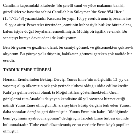
Camiinin kapısındaki kitabede "Bu şerefli cami ve yüce makamın banisi,
güzellikler ve hayırlar sahibi Carullah bin Süleyman’dır. Sene 954 Hicri"
(1547-1548) yazmaktadır. Kısacası bu yapı, 16. yy eseridir ama iç bezeme ise
19. yy a aittir. Pencereler üzerinden, camiinin kubbesiyle birlikte bütün alanı,
kalem işiyle doğal boyalarla resmedilmiştir. Müthiş bir işçilik ve emek. Bu
sanatçıyı buraya davet edeni de kutluyorum.
Ben bir gezen ve gezdiren olarak bu camiyi görmek ve göstermekten çok zevk
alıyorum. Bu yöreye yolu düşenin, hakikaten görmesi gereken çok nadide bir
eserdir.
TABDUK EMRE TÜRBESİ
Horasan Erenlerinden Bektaşi Dervişi Yunus Emre’nin mürşididir. 13. yy da
yaşamış olup ülkemizin pek çok yerinde türbesi olduğu iddia edilmektedir.
Kula’ya gelme nedeni olarak ta Moğol istilası gösterilmektedir. Onun
görüşlerini tüm Anadolu da yayan kendisine 40 yıl boyunca hizmet ettiği
müridi Yunus Emre olmuştur. Bir ara şeyhine küsüp dergâhı terk eden Yunus,
daha sonraları dergâha geri dönmüştür. Yunus Emre’nin kabri, "öldüğümde
beni Şeyhimin ayakucuna gömün" dediği için Tabduk Emre türbesi önünde
bulunmaktadır. Türbe etrafı düzenlenmiş ve bu eserlerle Emre köyü popüler
olmuştur.