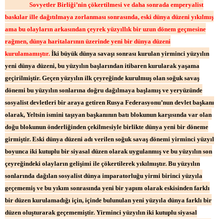
Sovyetler Birliği’nin çökertilmesi ve daha sonrada emperyalist
baskılar ille dağıtılmaya zorlanması sonrasında, eski dünya düzeni yıkılmış
ama bu olayların arkasından çeyrek yüzyıllık bir uzun dönem geçmesine
rağmen, dünya haritalarının üzerinde yeni bir dünya düzeni
kurulamamıştır.
İki büyük dünya savaşı sonrası kurulan yirminci yüzyılın
yeni dünya düzeni, bu yüzyılın başlarından itibaren kurularak yaşama
geçirilmiştir. Geçen yüzyılın ilk çeyreğinde kurulmuş olan soğuk savaş
dönemi bu yüzyılın sonlarına doğru dağılmaya başlamış ve yeryüzünde
sosyalist devletleri bir araya getiren Rusya Federasyonu’nun devlet başkanı
olarak, Yeltsin ismini taşıyan başkanının batı blokunun karşısında var olan
doğu blokunun önderliğinden çekilmesiyle birlikte dünya yeni bir döneme
girmiştir. Eski dünya düzeni adı verilen soğuk savaş dönemi yirminci yüzyıl
boyunca iki kutuplu bir siyasal düzen olarak uygulanmış ve bu yüzyılın son
çeyreğindeki olayların gelişimi ile çökertilerek yıkılmıştır. Bu yüzyılın
sonlarında dağılan sosyalist dünya imparatorluğu yirmi birinci yüzyıla
geçememiş ve bu yıkım sonrasında yeni bir yapım olarak eskisinden farklı
bir düzen kurulamadığı için, içinde bulunulan yeni yüzyıla dünya farklı bir
düzen oluşturarak geçememiştir. Yirminci yüzyılın iki kutuplu siyasal