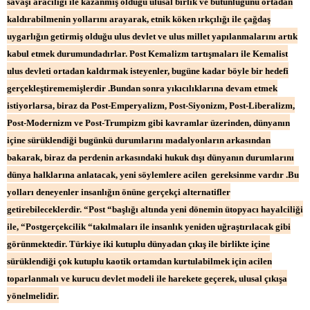
savaşı aracılığı ile kazanmış olduğu ulusal birlik ve bütünlüğünü ortadan
kaldırabilmenin yollarını arayarak, etnik köken ırkçılığı ile çağdaş
uygarlığın getirmiş olduğu ulus devlet ve ulus millet yapılanmalarını artık
kabul etmek durumundadırlar. Post Kemalizm tartışmaları ile Kemalist
ulus devleti ortadan kaldırmak isteyenler, bugüne kadar böyle bir hedefi
gerçekleştirememişlerdir .Bundan sonra yıkıcılıklarına devam etmek
istiyorlarsa, biraz da Post-Emperyalizm, Post-Siyonizm, Post-Liberalizm,
Post-Modernizm ve Post-Trumpizm gibi kavramlar üzerinden, dünyanın
içine sürüklendiği bugünkü durumlarını madalyonların arkasından
bakarak, biraz da perdenin arkasındaki hukuk dışı dünyanın durumlarını
dünya halklarına anlatacak, yeni söylemlere acilen gereksinme vardır .Bu
yolları deneyenler insanlığın önüne gerçekçi alternatifler
getirebileceklerdir. “Post “başlığı altında yeni dönemin ütopyacı hayalciliği
ile, “Postgerçekcilik “takılmaları ile insanlık yeniden uğraştırılacak gibi
görünmektedir. Türkiye iki kutuplu dünyadan çıkış ile birlikte içine
sürüklendiği çok kutuplu kaotik ortamdan kurtulabilmek için acilen
toparlanmalı ve kurucu devlet modeli ile harekete geçerek, ulusal çıkışa
yönelmelidir.