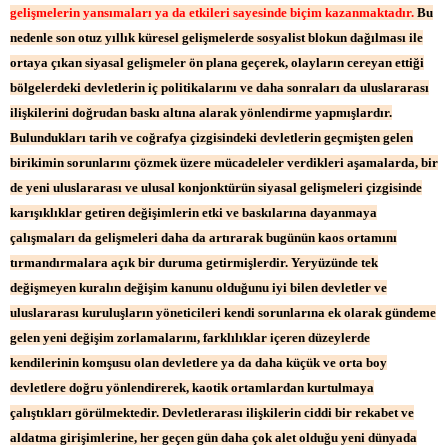
gelişmelerin yansımaları ya da etkileri sayesinde biçim kazanmaktadır.
Bu
nedenle son otuz yıllık küresel gelişmelerde sosyalist blokun dağılması ile
ortaya çıkan siyasal gelişmeler ön plana geçerek, olayların cereyan ettiği
bölgelerdeki devletlerin iç politikalarını ve daha sonraları da uluslararası
ilişkilerini doğrudan baskı altına alarak yönlendirme yapmışlardır.
Bulundukları tarih ve coğrafya çizgisindeki devletlerin geçmişten gelen
birikimin sorunlarını çözmek üzere mücadeleler verdikleri aşamalarda, bir
de yeni uluslararası ve ulusal konjonktürün siyasal gelişmeleri çizgisinde
karışıklıklar getiren değişimlerin etki ve baskılarına dayanmaya
çalışmaları da gelişmeleri daha da artırarak bugünün kaos ortamını
tırmandırmalara açık bir duruma getirmişlerdir. Yeryüzünde tek
değişmeyen kuralın değişim kanunu olduğunu iyi bilen devletler ve
uluslararası kuruluşların yöneticileri kendi sorunlarına ek olarak gündeme
gelen yeni değişim zorlamalarını, farklılıklar içeren düzeylerde
kendilerinin komşusu olan devletlere ya da daha küçük ve orta boy
devletlere doğru yönlendirerek, kaotik ortamlardan kurtulmaya
çalıştıkları görülmektedir. Devletlerarası ilişkilerin ciddi bir rekabet ve
aldatma girişimlerine, her geçen gün daha çok alet olduğu yeni dünyada