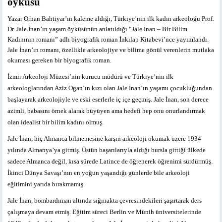
öyküsü
Yazar Orhan Bahtiyar’ın kaleme aldığı, Türkiye’nin ilk kadın arkeoloğu Prof.
Dr. Jale İnan’ın yaşam öyküsünün anlatıldığı “Jale İnan – Bir Bilim
Kadınının romanı” adlı biyografik roman İnkılap Kitabevi’nce yayımlandı.
Jale İnan’ın romanı, özellikle arkeolojiye ve bilime gönül verenlerin mutlaka
okuması gereken bir biyografik roman.
İzmir Arkeoloji Müzesi’nin kurucu müdürü ve Türkiye’nin ilk
arkeologlarından Aziz Ogan’ın kızı olan Jale İnan’ın yaşamı çocukluğundan
başlayarak arkeolojiyle ve eski eserlerle iç içe geçmiş. Jale İnan, son derece
azimli, babasını örnek alarak büyüyen ama hedefi hep onu onurlandırmak
olan idealist bir bilim kadını olmuş.
Jale İnan, hiç Almanca bilmemesine karşın arkeoloji okumak üzere 1934
yılında Almanya’ya gitmiş. Üstün başarılarıyla aldığı bursla gittiği ülkede
sadece Almanca değil, kısa sürede Latince de öğrenerek öğrenimi sürdürmüş.
İkinci Dünya Savaşı’nın en yoğun yaşandığı günlerde bile arkeoloji
eğitimini yarıda bırakmamış.
Jale İnan, bombardıman altında sığınakta çevresindekileri şaşırtarak ders
çalışmaya devam etmiş. Eğitim süreci Berlin ve Münih üniversitelerinde