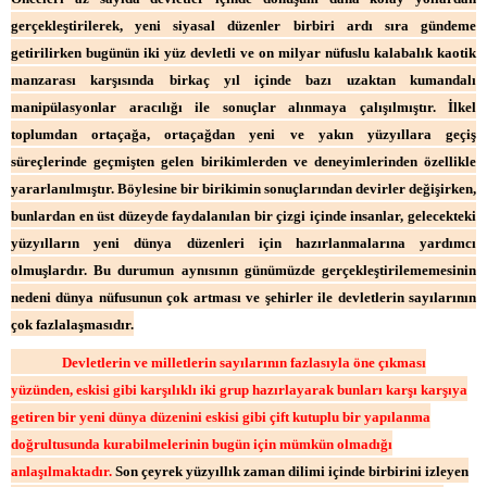
gerçekleştirilerek, yeni siyasal düzenler birbiri ardı sıra gündeme
getirilirken bugünün iki yüz devletli ve on milyar nüfuslu kalabalık kaotik
manzarası karşısında birkaç yıl içinde bazı uzaktan kumandalı
manipülasyonlar aracılığı ile sonuçlar alınmaya çalışılmıştır. İlkel
toplumdan ortaçağa, ortaçağdan yeni ve yakın yüzyıllara geçiş
süreçlerinde geçmişten gelen birikimlerden ve deneyimlerinden özellikle
yararlanılmıştır. Böylesine bir birikimin sonuçlarından devirler değişirken,
bunlardan en üst düzeyde faydalanılan bir çizgi içinde insanlar, gelecekteki
yüzyılların yeni dünya düzenleri için hazırlanmalarına yardımcı
olmuşlardır. Bu durumun aynısının günümüzde gerçekleştirilememesinin
nedeni dünya nüfusunun çok artması ve şehirler ile devletlerin sayılarının
çok fazlalaşmasıdır.
Devletlerin ve milletlerin sayılarının fazlasıyla öne çıkması
yüzünden, eskisi gibi karşılıklı iki grup hazırlayarak bunları karşı karşıya
getiren bir yeni dünya düzenini eskisi gibi çift kutuplu bir yapılanma
doğrultusunda kurabilmelerinin bugün için mümkün olmadığı
anlaşılmaktadır.
Son çeyrek yüzyıllık zaman dilimi içinde birbirini izleyen