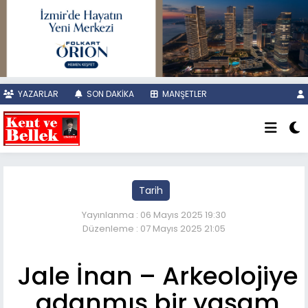
YAZARLAR
SON DAKİKA
MANŞETLER
Tarih
Yayınlanma : 06 Mayıs 2025 19:30
Düzenleme : 07 Mayıs 2025 21:05
Jale İnan – Arkeolojiye
adanmış bir yaşam