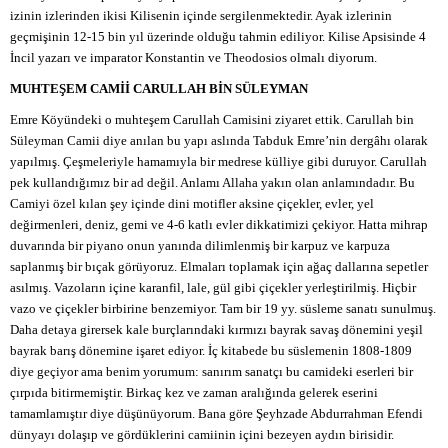
izinin izlerinden ikisi Kilisenin içinde sergilenmektedir. Ayak izlerinin
geçmişinin 12-15 bin yıl üzerinde olduğu tahmin ediliyor. Kilise Apsisinde 4
İncil yazarı ve imparator Konstantin ve Theodosios olmalı diyorum.
MUHTEŞEM CAMİİ CARULLAH BİN SÜLEYMAN
Emre Köyündeki o muhteşem Carullah Camisini ziyaret ettik. Carullah bin
Süleyman Camii diye anılan bu yapı aslında Tabduk Emre’nin dergâhı olarak
yapılmış. Çeşmeleriyle hamamıyla bir medrese külliye gibi duruyor. Carullah
pek kullandığımız bir ad değil. Anlamı Allaha yakın olan anlamındadır. Bu
Camiyi özel kılan şey içinde dini motifler aksine çiçekler, evler, yel
değirmenleri, deniz, gemi ve 4-6 katlı evler dikkatimizi çekiyor. Hatta mihrap
duvarında bir piyano onun yanında dilimlenmiş bir karpuz ve karpuza
saplanmış bir bıçak görüyoruz. Elmaları toplamak için ağaç dallarına sepetler
asılmış. Vazoların içine karanfil, lale, gül gibi çiçekler yerleştirilmiş. Hiçbir
vazo ve çiçekler birbirine benzemiyor. Tam bir 19 yy. süsleme sanatı sunulmuş.
Daha detaya girersek kale burçlarındaki kırmızı bayrak savaş dönemini yeşil
bayrak barış dönemine işaret ediyor. İç kitabede bu süslemenin 1808-1809
diye geçiyor ama benim yorumum: sanırım sanatçı bu camideki eserleri bir
çırpıda bitirmemiştir. Birkaç kez ve zaman aralığında gelerek eserini
tamamlamıştır diye düşünüyorum. Bana göre Şeyhzade Abdurrahman Efendi
dünyayı dolaşıp ve gördüklerini camiinin içini bezeyen aydın birisidir.