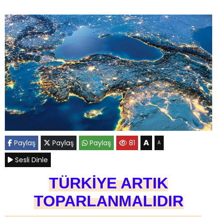
A
Paylaş
Paylaş
Paylaş
81
A
Sesli Dinle
TÜRKİYE ARTIK
TOPARLANMALIDIR