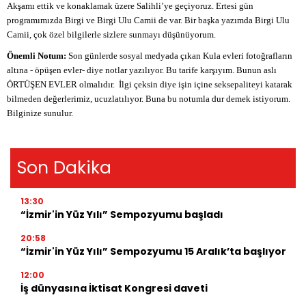
Akşamı ettik ve konaklamak üzere Salihli’ye geçiyoruz. Ertesi gün
programımızda Birgi ve Birgi Ulu Camii de var. Bir başka yazımda Birgi Ulu
Camii, çok özel bilgilerle sizlere sunmayı düşünüyorum.
Önemli Notum:
Son günlerde sosyal medyada çıkan Kula evleri fotoğrafların
altına - öpüşen evler- diye notlar yazılıyor. Bu tarife karşıyım. Bunun aslı
ÖRTÜŞEN EVLER olmalıdır. İlgi çeksin diye işin içine seksepaliteyi katarak
bilmeden değerlerimiz, ucuzlatılıyor. Buna bu notumla dur demek istiyorum.
Bilginize sunulur.
Son Dakika
13:30
“İzmir'in Yüz Yılı” Sempozyumu başladı
20:58
“İzmir'in Yüz Yılı” Sempozyumu 15 Aralık’ta başlıyor
12:00
İş dünyasına İktisat Kongresi daveti