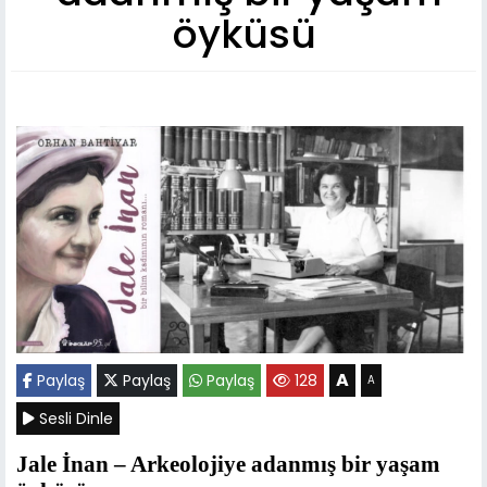
öyküsü
A
Paylaş
Paylaş
Paylaş
128
A
Sesli Dinle
Jale İnan – Arkeolojiye adanmış bir yaşam