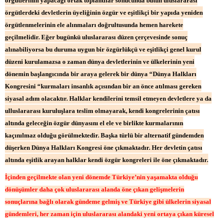
örgütlerinin yapacağı ortak toplantılar sonucunda bütün uluslararası
örgütlerdeki devletlerin üyeliğinin özgür ve eşitlikçi bir yapıda yeniden
örgütlenmelerinin ele alınmaları doğrultusunda hemen harekete
geçilmelidir. Eğer bugünkü uluslararası düzen çerçevesinde sonuç
alınabiliyorsa bu duruma uygun bir özgürlükçü ve eşitlikçi genel kurul
düzeni kurulamazsa o zaman dünya devletlerinin ve ülkelerinin yeni
dönemin başlangıcında bir araya gelerek bir dünya “Dünya Halkları
Kongresini “kurmaları insanlık açısından bir an önce atılması gereken
siyasal adım olacaktır. Halklar kendilerini temsil etmeyen devletlere ya da
ulluslararası kuruluşlara teslim olmayarak, kendi kongrelerinin çatısı
altında geleceğin özgür dünyasını el ele ve birlikte kurmalarının
kaçınılmaz olduğu görülmektedir. Başka türlü bir alternatif gündemden
düşerken Dünya Halkları Kongresi öne çıkmaktadır. Her devletin çatısı
altında eşitlik arayan halklar kendi özgür kongreleri ile öne çıkmaktadır.
İçinden geçilmekte olan yeni dönemde Türkiye’nin yaşamakta olduğu
dönüşümler daha çok uluslararası alanda öne çıkan gelişmelerin
sonuçlarına bağlı olarak gündeme gelmiş ve Türkiye gibi ülkelerin siyasal
gündemleri, her zaman için uluslararası alandaki yeni ortaya çıkan küresel