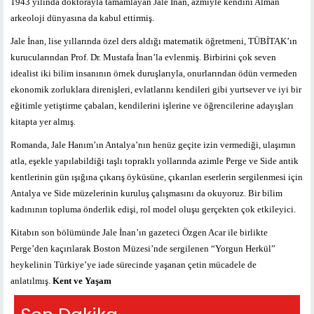
1943 yılında doktorayla tamamlayan Jale İnan, azmiyle kendini Alman
arkeoloji dünyasına da kabul ettirmiş.
Jale İnan, lise yıllarında özel ders aldığı matematik öğretmeni, TÜBİTAK’ın
kurucularından Prof. Dr. Mustafa İnan’la evlenmiş. Birbirini çok seven
idealist iki bilim insanının örnek duruşlarıyla, onurlarından ödün vermeden
ekonomik zorluklara direnişleri, evlatlarını kendileri gibi yurtsever ve iyi bir
eğitimle yetiştirme çabaları, kendilerini işlerine ve öğrencilerine adayışları
kitapta yer almış.
Romanda, Jale Hanım’ın Antalya’nın henüz geçite izin vermediği, ulaşımın
atla, eşekle yapılabildiği taşlı topraklı yollarında azimle Perge ve Side antik
kentlerinin gün ışığına çıkarış öyküsüne, çıkarılan eserlerin sergilenmesi için
Antalya ve Side müzelerinin kuruluş çalışmasını da okuyoruz. Bir bilim
kadınının topluma önderlik edişi, rol model oluşu gerçekten çok etkileyici.
Kitabın son bölümünde Jale İnan’ın gazeteci Özgen Acar ile birlikte
Perge’den kaçırılarak Boston Müzesi’nde sergilenen “Yorgun Herkül”
heykelinin Türkiye’ye iade sürecinde yaşanan çetin mücadele de
anlatılmış.
Kent ve Yaşam