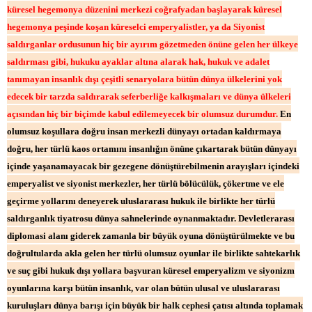
küresel hegemonya düzenini merkezi coğrafyadan başlayarak küresel
hegemonya peşinde koşan küreselci emperyalistler, ya da Siyonist
saldırganlar ordusunun hiç bir ayırım gözetmeden önüne gelen her ülkeye
saldırması gibi, hukuku ayaklar altına alarak hak, hukuk ve adalet
tanımayan insanlık dışı çeşitli senaryolara bütün dünya ülkelerini yok
edecek bir tarzda saldırarak seferberliğe kalkışmaları ve dünya ülkeleri
açısından hiç bir biçimde kabul edilemeyecek bir olumsuz durumdur.
En
olumsuz koşullara doğru insan merkezli dünyayı ortadan kaldırmaya
doğru, her türlü kaos ortamını insanlığın önüne çıkartarak bütün dünyayı
içinde yaşanamayacak bir gezegene dönüştürebilmenin arayışları içindeki
emperyalist ve siyonist merkezler, her türlü bölücülük, çökertme ve ele
geçirme yollarını deneyerek uluslararası hukuk ile birlikte her türlü
saldırganlık tiyatrosu dünya sahnelerinde oynanmaktadır. Devletlerarası
diplomasi alanı giderek zamanla bir büyük oyuna dönüştürülmekte ve bu
doğrultularda akla gelen her türlü olumsuz oyunlar ile birlikte sahtekarlık
ve suç gibi hukuk dışı yollara başvuran küresel emperyalizm ve siyonizm
oyunlarına karşı bütün insanlık, var olan bütün ulusal ve uluslararası
kuruluşları dünya barışı için büyük bir halk cephesi çatısı altında toplamak