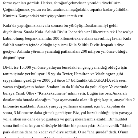
formasyonları gördük. Herkes, fotoğraf çekmekten yoruldu diyebilirim.
Çoğunluğumuz, yolun en üst tarafından aşağıdaki otoparka kadar yürüdük.
Kimimiz Kanyondaki yürüyüş yolunu tercih etti.
Kula’da yaptığımız kahvaltı sonrası bu yürüyüş, Dostlarıma iyi geldi
diyebilirim. Sırada Kula- Salihli Divlit Jeopark’ı var. Ülkemizin tek Unesco’ya
kabul olmuş Jeopark alanıdır. 300 kilometrekare alana savrulmuş lavlar, Kula
Salihli sınırları içinde olduğu için ismi Kula Salihli Divlit Jeopark’ı diye
geçiyor. Aslında yörenin yanardağ patlamaları 200 milyon yıl önce olduğu
düşünülüyor.
Divlit ise 15.000 yıl önce patlayan buradaki en genç yanardağ olduğu için
tanım içinde yer buluyor. 19.yy. da Texier, Hamilton ve Washington gibi
seyyahların gezdiği ve 2000 yıl önce 17 bölümlük GEOGRAFİA adlı eseri
yazan coğrafyanın babası Strabon’un da Kula’ya da yolu düşer. Ve eserinde
buraya Yanık Ülke - "Katakekaumene" adını verir. Bugün ise ben, Ankaralı
dostlarımla burada olacağım. İnşa aşamasında olan ilk giriş kapısı, anayoldan 2
kilometre uzaktadır. Ancak yürüyüş yollarına ulaşmak için bu kapıdan da
sonra, 3 kilometre daha gitmek gerekiyor. Biz, yol bozuk olduğu için yavaşça
yol alırken sis daha da yoğunlaştı ve görüş mesafesimiz azaldı. Bir müddet
sonra önümüze koyun sürüsüyle birlikte bir çoban çıktı. Selam verdik "ikinci
park alanına daha ne kadar var" diye sorduk. O ise "aha şurada" dedi. O’nun