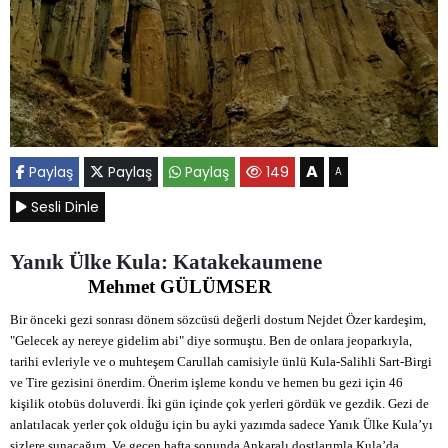
A
Paylaş
Paylaş
Paylaş
149
A
Sesli Dinle
Yanık Ülke Kula: Katakekaumene
Mehmet GÜLÜMSER
Bir önceki gezi sonrası dönem sözcüsü değerli dostum Nejdet Özer kardeşim,
"Gelecek ay nereye gidelim abi" diye sormuştu. Ben de onlara jeoparkıyla,
tarihi evleriyle ve o muhteşem Carullah camisiyle ünlü Kula-Salihli Sart-Birgi
ve Tire gezisini önerdim. Önerim işleme kondu ve hemen bu gezi için 46
kişilik otobüs doluverdi. İki gün içinde çok yerleri gördük ve gezdik. Gezi de
anlatılacak yerler çok olduğu için bu ayki yazımda sadece Yanık Ülke Kula’yı
sizlere sunacağım. Ve geçen hafta sonunda Ankaralı dostlarımla Kula’da