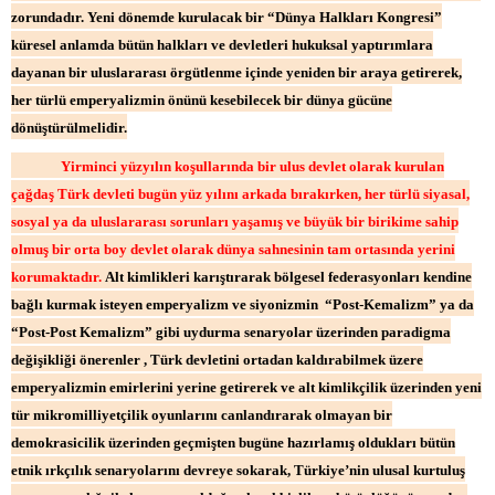
zorundadır. Yeni dönemde kurulacak bir “Dünya Halkları Kongresi”
küresel anlamda bütün halkları ve devletleri hukuksal yaptırımlara
dayanan bir uluslararası örgütlenme içinde yeniden bir araya getirerek,
her türlü emperyalizmin önünü kesebilecek bir dünya gücüne
dönüştürülmelidir.
Yirminci yüzyılın koşullarında bir ulus devlet olarak kurulan
çağdaş Türk devleti bugün yüz yılını arkada bırakırken, her türlü siyasal,
sosyal ya da uluslararası sorunları yaşamış ve büyük bir birikime sahip
olmuş bir orta boy devlet olarak dünya sahnesinin tam ortasında yerini
korumaktadır.
Alt kimlikleri karıştırarak bölgesel federasyonları kendine
bağlı kurmak isteyen emperyalizm ve siyonizmin “Post-Kemalizm” ya da
“Post-Post Kemalizm” gibi uydurma senaryolar üzerinden paradigma
değişikliği önerenler , Türk devletini ortadan kaldırabilmek üzere
emperyalizmin emirlerini yerine getirerek ve alt kimlikçilik üzerinden yeni
tür mikromilliyetçilik oyunlarını canlandırarak olmayan bir
demokrasicilik üzerinden geçmişten bugüne hazırlamış oldukları bütün
etnik ırkçılık senaryolarını devreye sokarak, Türkiye’nin ulusal kurtuluş