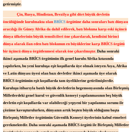
getirmiştir.
Çin, Rusya, Hindistan, Brezilya gibi dört büyük devletin
öncülüğünde kurulmakta olan
BRİCS
örgütüne daha sonraları batı dünyası
aracılığı ile Güney Afrika da dahil edilerek, batı blokuna karşı eski üçüncü
dünya ülkelerinin büyük temsilcileri öne çıkarılarak, kendisini birinci
dünya olarak ilan eden batı blokunun en büyüklerine karşı BRİCS örgütü
bir üçüncü dünya örgütlenmesi olarak öne çıkarılmıştır.
Daha sonraki
ikinci aşamada BRİCS örgütünün ilk genel kurulu Afrika kıtasında
yapılırken, bu yeni kuruluşa eşit koşullarda üye olmak isteyen Asya, Afrika
ve Latin dünyası üyesi olan bazı devletler ikinci aşamada üye olarak
BRİCS örgütünün eşit koşullarda tam üyeliklerine getirilmişlerdir.
Kuruluşu itibarıyla batılı büyük devletlerin hegemonyasında olan Birleşmiş
Milletlerdeki genel kurul ve güvenlik konseyi yapılanmasının beş büyük
devletin eşit koşullarda var olabileceği yepyeni bir yapılanma sorunu ile
çözüme kavuşturulurken, dünyanın artık beşten büyük olduğunu başta
Birleşmiş Milletler örgütünün Güvenlik Konseyi üyelerinin kabul etmeleri
gerekmektedir. Daha sonraki aşamada BRİCS örgütü ile Birleşmiş Milletler