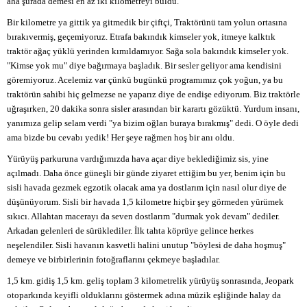
aha şurada demesi en az iki kilometreyi buldu.
Bir kilometre ya gittik ya gitmedik bir çiftçi, Traktörünü tam yolun ortasına
bırakıvermiş, geçemiyoruz. Etrafa bakındık kimseler yok, itmeye kalktık
traktör ağaç yüklü yerinden kımıldamıyor. Sağa sola bakındık kimseler yok.
"Kimse yok mu" diye bağırmaya başladık. Bir sesler geliyor ama kendisini
göremiyoruz. Acelemiz var çünkü bugünkü programımız çok yoğun, ya bu
traktörün sahibi hiç gelmezse ne yaparız diye de endişe ediyorum. Biz traktörle
uğraşırken, 20 dakika sonra sisler arasından bir karartı gözüktü. Yurdum insanı,
yanımıza gelip selam verdi "ya bizim oğlan buraya bırakmış" dedi. O öyle dedi
ama bizde bu cevabı yedik! Her şeye rağmen hoş bir anı oldu.
Yürüyüş parkuruna vardığımızda hava açar diye beklediğimiz sis, yine
açılmadı. Daha önce güneşli bir günde ziyaret ettiğim bu yer, benim için bu
sisli havada gezmek egzotik olacak ama ya dostlarım için nasıl olur diye de
düşünüyorum. Sisli bir havada 1,5 kilometre hiçbir şey görmeden yürümek
sıkıcı. Allahtan macerayı da seven dostlarım "durmak yok devam" dediler.
Arkadan gelenleri de sürüklediler. İlk tahta köprüye gelince herkes
neşelendiler. Sisli havanın kasvetli halini unutup "böylesi de daha hoşmuş"
demeye ve birbirlerinin fotoğraflarını çekmeye başladılar.
1,5 km. gidiş 1,5 km. geliş toplam 3 kilometrelik yürüyüş sonrasında, Jeopark
otoparkında keyifli olduklarını göstermek adına müzik eşliğinde halay da