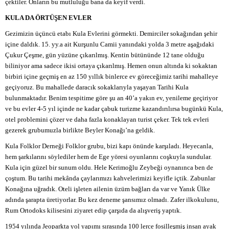
çektiler. Onların bu mutluluğu bana da keyif verdi.
KULA DA ÖRTÜŞEN EVLER
Gezimizin üçüncü etabı Kula Evlerini görmekti. Demirciler sokağından şehir
içine daldık. 15. yy.a ait Kurşunlu Camii yanındaki yolda 3 metre aşağıdaki
Çukur Çeşme, gün yüzüne çıkarılmış. Kentin bütününde 12 tane olduğu
biliniyor ama sadece ikisi ortaya çıkarılmış. Hemen onun altında ki sokaktan
birbiri içine geçmiş en az 150 yıllık binlerce ev göreceğimiz tarihi mahalleye
geçiyoruz.
Bu mahallede daracık sokaklarıyla yaşayan Tarihi Kula
bulunmaktadır. Benim tespitime göre şu an 40’a yakın ev, yenileme geçiriyor
ve bu evler 4-5 yıl içinde ne kadar çabuk turizme kazandırılırsa bugünkü Kula,
otel problemini çözer ve daha fazla konaklayan turist çeker. Tek tek evleri
gezerek grubumuzla birlikte Beyler Konağı’na geldik.
Kula Folklor Derneği Folklor grubu, bizi kapı önünde karşıladı. Heyecanla,
hem şarkılarını söylediler hem de Ege yöresi oyunlarını coşkuyla sundular.
Kula için güzel bir sunum oldu. Hele Kerimoğlu Zeybeği oynanınca ben de
çoştum. Bu tarihi mekânda çaylarımızı kahvelerimizi keyifle içtik. Zabunlar
Konağına uğradık. Oteli işleten ailenin üzüm bağları da var ve Yanık Ülke
adında şarapta üretiyorlar. Bu kez deneme şansımız olmadı. Zafer ilkokulunu,
Rum Ortodoks kilisesini ziyaret edip çarşıda da alışveriş yaptık.
1954 yılında Jeoparkta yol yapımı sırasında 100 lerce fosilleşmiş insan ayak