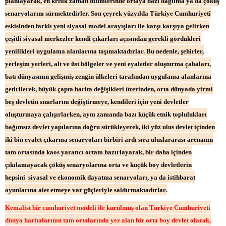
planlayarak, en kritik zaman dilimlerinde ortaya bazı dağılma ya da çöküş
senaryolarını sürmektedirler. Son çeyrek yüzyılda Türkiye Cumhuriyeti
eskisinden farklı yeni siyasal model arayışları ile karşı karşıya gelirken
çeşitli siyasal merkezler kendi çıkarları açısından gerekli gördükleri
yenilikleri uygulama alanlarına taşımaktadırlar. Bu nedenle, şehirler,
yerleşim yerleri, alt ve üst bölgeler ve yeni eyaletler oluşturma çabaları,
batı dünyasının gelişmiş zengin ülkeleri tarafından uygulama alanlarına
getirilerek, büyük çapta harita değişikleri üzerinden, orta dünyada yirmi
beş devletin sınırlarını değiştirmeye, kendileri için yeni devletler
oluşturmaya çalışırlarken, aynı zamanda bazı küçük etnik toplulukları
bağımsız devlet yapılarına doğru sürükleyerek, iki yüz ulus devlet içinden
iki bin eyalet çıkarma senaryoları birbiri ardı sıra uluslararası arenanın
tam ortasında kaos yaratıcı ortam hazırlayarak, bir daha içinden
çıkılamayacak çöküş senaryolarına orta ve küçük boy devletlerin
hepsini siyasal ve ekonomik dayatma senaryoları, ya da istihbarat
oyunlarına alet etmeye var güçleriyle saldırmaktadırlar.
Kemalist bir cumhuriyet modeli ile kurulmuş olan Türkiye Cumhuriyeti
dünya haritalarının tam ortalarında yer alan bir orta boy devlet olarak,