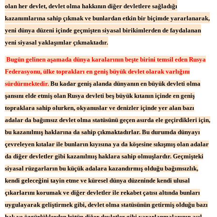
olan her devlet, devlet olma hakkının diğer devletlere sağladığı
kazanımlarına sahip çıkmak ve bunlardan etkin bir biçimde yararlanarak,
yeni dünya düzeni içinde geçmişten siyasal birikimlerden de faydalanan
yeni siyasal yaklaşımlar çıkmaktadır.
Bugün gelinen aşamada dünya karalarının beşte birini temsil eden Rusya
Federasyonu, ülke toprakları en geniş büyük devlet olarak varlığını
sürdürmektedir.
Bu kadar geniş alanda dünyanın en büyük devleti olma
şansını elde etmiş olan Rusya devleti beş büyük kıtanın içinde en geniş
topraklara sahip olurken, okyanuslar ve denizler içinde yer alan bazı
adalar da bağımsız devlet olma statüsünü geçen asırda ele geçirdikleri için,
bu kazanılmış haklarına da sahip çıkmaktadırlar. Bu durumda dünyayı
çevreleyen kıtalar ile bunların kıyısına ya da köşesine sıkışmış olan adalar
da diğer devletler gibi kazanılmış haklara sahip olmuşlardır. Geçmişteki
siyasal rüzgarların bu küçük adalara kazandırmış olduğu bağımsızlık,
kendi geleceğini tayin etme ve küresel dünya düzeninde kendi ulusal
çıkarlarını korumak ve diğer devletler ile rekabet çatısı altında bunları
uygulayarak geliştirmek gibi, devlet olma statüsünün getirmiş olduğu bazı
hak ve özgürlüklerden bütün diğer devletler gibi yararlanmalarının asıl