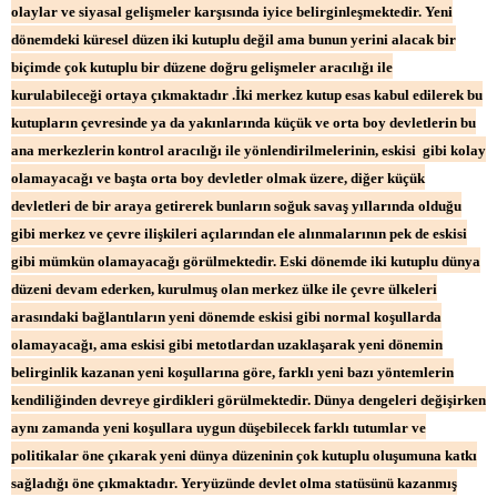
olaylar ve siyasal gelişmeler karşısında iyice belirginleşmektedir. Yeni
dönemdeki küresel düzen iki kutuplu değil ama bunun yerini alacak bir
biçimde çok kutuplu bir düzene doğru gelişmeler aracılığı ile
kurulabileceği ortaya çıkmaktadır .İki merkez kutup esas kabul edilerek bu
kutupların çevresinde ya da yakınlarında küçük ve orta boy devletlerin bu
ana merkezlerin kontrol aracılığı ile yönlendirilmelerinin, eskisi gibi kolay
olamayacağı ve başta orta boy devletler olmak üzere, diğer küçük
devletleri de bir araya getirerek bunların soğuk savaş yıllarında olduğu
gibi merkez ve çevre ilişkileri açılarından ele alınmalarının pek de eskisi
gibi mümkün olamayacağı görülmektedir. Eski dönemde iki kutuplu dünya
düzeni devam ederken, kurulmuş olan merkez ülke ile çevre ülkeleri
arasındaki bağlantıların yeni dönemde eskisi gibi normal koşullarda
olamayacağı, ama eskisi gibi metotlardan uzaklaşarak yeni dönemin
belirginlik kazanan yeni koşullarına göre, farklı yeni bazı yöntemlerin
kendiliğinden devreye girdikleri görülmektedir. Dünya dengeleri değişirken
aynı zamanda yeni koşullara uygun düşebilecek farklı tutumlar ve
politikalar öne çıkarak yeni dünya düzeninin çok kutuplu oluşumuna katkı
sağladığı öne çıkmaktadır. Yeryüzünde devlet olma statüsünü kazanmış