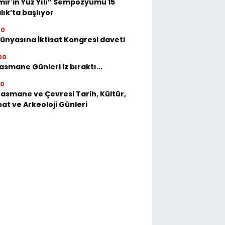
mir'in Yüz Yılı” Sempozyumu 15
lık’ta başlıyor
00
dünyasına İktisat Kongresi daveti
00
asmane Günleri iz bıraktı...
30
Basmane ve Çevresi Tarih, Kültür,
at ve Arkeoloji Günleri