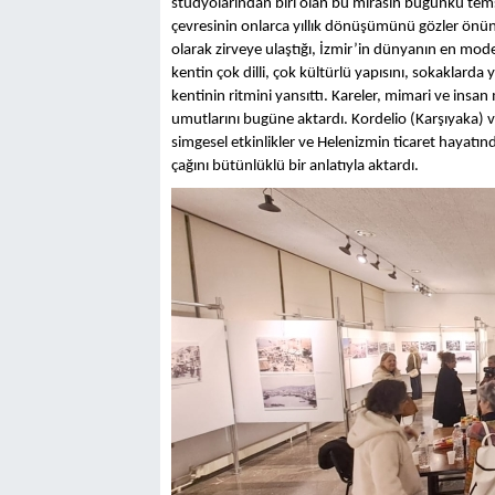
stüdyolarından biri olan bu mirasın bugünkü temsi
çevresinin onlarca yıllık dönüşümünü gözler önüne
olarak zirveye ulaştığı, İzmir’in dünyanın en moder
kentin çok dilli, çok kültürlü yapısını, sokaklarda 
kentinin ritmini yansıttı. Kareler, mimari ve insan
umutlarını bugüne aktardı. Kordelio (Karşıyaka) 
simgesel etkinlikler ve Helenizmin ticaret hayatında
çağını bütünlüklü bir anlatıyla aktardı.