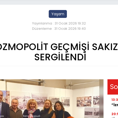
Yaşam
Yayınlanma : 31 Ocak 2026 19:32
Düzenleme : 31 Ocak 2026 19:40
KOZMOPOLİT GEÇMİŞİ SAKI
SERGİLENDİ
So
13:
“İz
20: