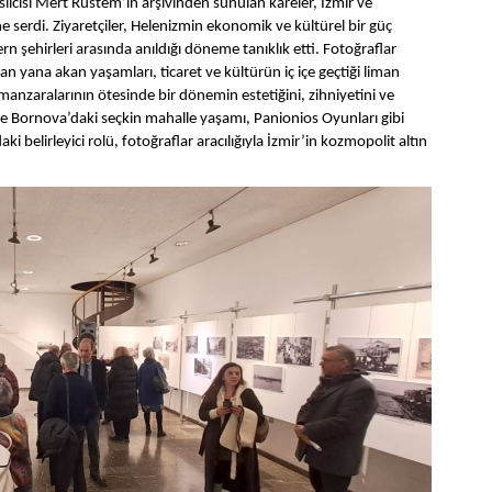
lcisi Mert Rüstem’in arşivinden sunulan kareler, İzmir ve
 serdi. Ziyaretçiler, Helenizmin ekonomik ve kültürel bir güç
n şehirleri arasında anıldığı döneme tanıklık etti. Fotoğraflar
yan yana akan yaşamları, ticaret ve kültürün iç içe geçtiği liman
 manzaralarının ötesinde bir dönemin estetiğini, zihniyetini ve
ve Bornova’daki seçkin mahalle yaşamı, Panionios Oyunları gibi
ki belirleyici rolü, fotoğraflar aracılığıyla İzmir’in kozmopolit altın