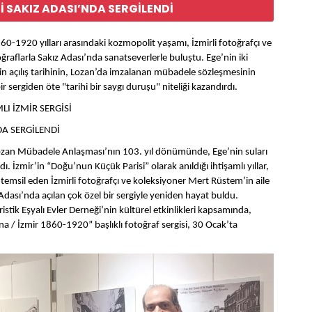
İ SAKIZ ADASI’NDA SERGİLENDİ
60-1920 yılları arasındaki kozmopolit yaşamı, İzmirli fotoğrafçı ve
raflarla Sakız Adası’nda sanatseverlerle buluştu. Ege’nin iki
in açılış tarihinin, Lozan’da imzalanan mübadele sözleşmesinin
r sergiden öte "tarihi bir saygı duruşu" niteliği kazandırdı.
I İZMİR SERGİSİ
DA SERGİLENDİ
 Lozan Mübadele Anlaşması’nın 103. yıl dönümünde, Ege’nin suları
dı. İzmir’in “Doğu’nun Küçük Parisi” olarak anıldığı ihtişamlı yıllar,
 temsil eden İzmirli fotoğrafçı ve koleksiyoner Mert Rüstem’in aile
Adası’nda açılan çok özel bir sergiyle yeniden hayat buldu.
istik Eşyalı Evler Derneği’nin kültürel etkinlikleri kapsamında,
/ İzmir 1860-1920” başlıklı fotoğraf sergisi, 30 Ocak’ta