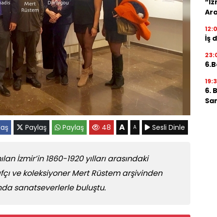
“İz
Ara
12:
İş 
23:
6.B
19:
6. 
San
A
laş
Paylaş
Paylaş
48
Sesli Dinle
A
lan İzmir’in 1860-1920 yılları arasındaki
afçı ve koleksiyoner Mert Rüstem arşivinden
’nda sanatseverlerle buluştu.