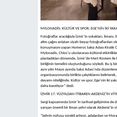
MYLONADİS: KÜLTÜR VE SPOR, EGE’NİN İKİ YAK
Fotoğraflar aracılığıyla İzmir’in sokakları, limanı
altın çağını anlatan siyah-beyaz fotoğraflardan o
konuşmasını yapan Homeros Sakız Adası Kiralık Oda
Mylonadis, Chios’u uluslararası kültürel etkinlikle
planladıkları dönemde, İzmir’de Mert Rüstem ile bi
birliğinin temelini oluşturduğunu söyledi. Bu iş bi
aynı yılın Mayıs ayında Sakız Adası’nda düzenlen
organizasyonunda birlikte çalıştıklarını belirtere
devamı niteliğinde. Kültür ve spor, Ege’nin iki yaka
daha kanıtlıyor” dedi.
İZMİR 17. YÜZYILDAN İTİBAREN AKDENİZ’İN V
Sergi kapsamında İzmir’in tarihsel gelişimine de 
yarışan önemli bir liman şehri olarak Akdeniz’in v
“Şehrin nüfusu sürekli artıyor, adalardan ve Mo