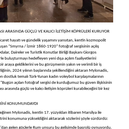
ASI ARASINDA GÜÇLÜ VE KALICI İLETİŞİM KÖPRÜLERİ KURUYOR
, ticaret hayatı ve gündelik yaşamını yansıtan, kentin kozmopolit
luşan “Smyrna / İzmir 1860-1920” fotoğraf sergisinin açılış
lar, Daireler ve Turistik Konutlar Birliği Başkanı Giorgos
rle buluşturmayı hedefleyen yeni dışa açılım faaliyetlerini
r araya geldiklerini ve bu görüşmenin yakın ve verimli bir iş
rliğinin, 2024 yılının başlarında şekillendiğini aktaran Mylonadis,
en dostluk temalı Türk-Yunan kadın voleybol karşılaşmalarının
k, “Bugün açılan fotoğraf sergisi de kurduğumuz bu güven ilişkisinin
sı arasında güçlü ve kalıcı iletişim köprüleri kurabileceğini bir kez
İTRİNİ KONUMUNDAYDI
değinen Mylonadis, kentin 17. yüzyıldan itibaren Marsilya ile
itrini konumuna yükseldiğini aktararak sözlerini şöyle sürdürdü:
ra’dan gelen göçlerle Rum unsuru bu gelişimde başrolü oynuyordu.