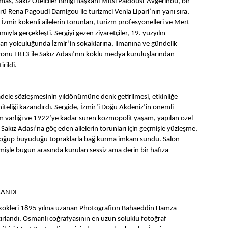
s, Sakız Otelciler Birliği Başkanı Mitsi Paidousi-Avgerinou, bir
ü Rena Pagoudi Damigou ile turizmci Venia Lipari’nın yanı sıra,
 İzmir kökenli ailelerin torunları, turizm profesyonelleri ve Mert
ımıyla gerçekleşti. Sergiyi gezen ziyaretçiler, 19. yüzyılın
man yolculuğunda İzmir’in sokaklarına, limanına ve gündelik
izyonu ERT3 ile Sakız Adası’nın köklü medya kuruluşlarından
rildi.
adele sözleşmesinin yıldönümüne denk getirilmesi, etkinliğe
 niteliği kazandırdı. Sergide, İzmir’i Doğu Akdeniz’in önemli
um varlığı ve 1922’ye kadar süren kozmopolit yaşam, yapılan özel
 Sakız Adası’na göç eden ailelerin torunları için geçmişle yüzleşme,
doğup büyüdüğü topraklarla bağ kurma imkanı sundu. Salon
işle bugün arasında kurulan sessiz ama derin bir hafıza
LANDI
, kökleri 1895 yılına uzanan Photografion Bahaeddin Hamza
ırlandı. Osmanlı coğrafyasının en uzun soluklu fotoğraf