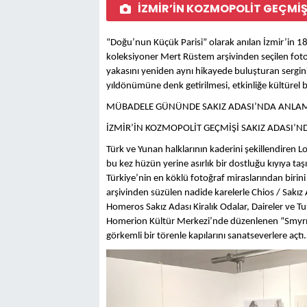
İZMİR’İN KOZMOPOLİT GEÇMİŞ
“Doğu’nun Küçük Parisi” olarak anılan İzmir’in 18
koleksiyoner Mert Rüstem arşivinden seçilen fotoğ
yakasını yeniden aynı hikayede buluşturan sergin
yıldönümüne denk getirilmesi, etkinliğe kültürel bi
MÜBADELE GÜNÜNDE SAKIZ ADASI’NDA ANLAML
İZMİR’İN KOZMOPOLİT GEÇMİŞİ SAKIZ ADASI’N
Türk ve Yunan halklarının kaderini şekillendiren
bu kez hüzün yerine asırlık bir dostluğu kıyıya taşı
Türkiye’nin en köklü fotoğraf miraslarından birini
arşivinden süzülen nadide karelerle Chios / Sakız 
Homeros Sakız Adası Kiralık Odalar, Daireler ve Tur
Homerion Kültür Merkezi’nde düzenlenen “Smyrna 
görkemli bir törenle kapılarını sanatseverlere açtı.