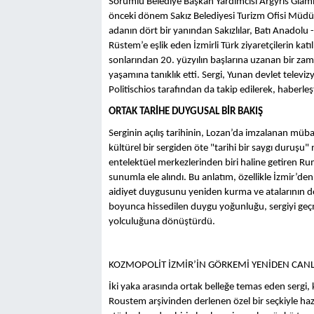
Sorumlu Belediye Başkan Yardımcısı Argyris Giamma
önceki dönem Sakız Belediyesi Turizm Ofisi Müdür
adanın dört bir yanından Sakızlılar, Batı Anadolu -
Rüstem’e eşlik eden İzmirli Türk ziyaretçilerin katıl
sonlarından 20. yüzyılın başlarına uzanan bir za
yaşamına tanıklık etti. Sergi, Yunan devlet telev
Politischios tarafından da takip edilerek, haberleşti
ORTAK TARİHE DUYGUSAL BİR BAKIŞ
Serginin açılış tarihinin, Lozan’da imzalanan müb
kültürel bir sergiden öte "tarihi bir saygı duruşu"
entelektüel merkezlerinden biri haline getiren R
sunumla ele alındı. Bu anlatım, özellikle İzmir’den
aidiyet duygusunu yeniden kurma ve atalarının 
boyunca hissedilen duygu yoğunluğu, sergiyi geçm
yolculuğuna dönüştürdü.
KOZMOPOLİT İZMİR’İN GÖRKEMİ YENİDEN CAN
İki yaka arasında ortak belleğe temas eden sergi
Roustem arşivinden derlenen özel bir seçkiyle haz