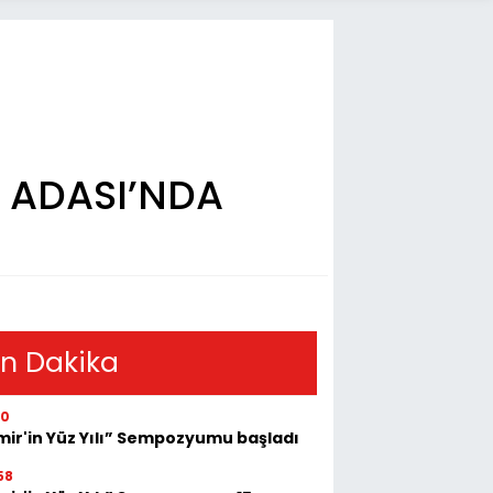
Z ADASI’NDA
n Dakika
30
mir'in Yüz Yılı” Sempozyumu başladı
58