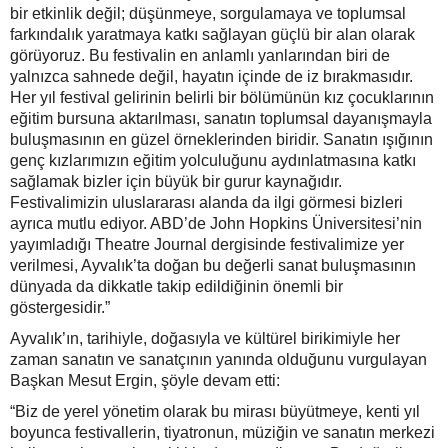
bir etkinlik değil; düşünmeye, sorgulamaya ve toplumsal
farkındalık yaratmaya katkı sağlayan güçlü bir alan olarak
görüyoruz. Bu festivalin en anlamlı yanlarından biri de
yalnızca sahnede değil, hayatın içinde de iz bırakmasıdır.
Her yıl festival gelirinin belirli bir bölümünün kız çocuklarının
eğitim bursuna aktarılması, sanatın toplumsal dayanışmayla
buluşmasının en güzel örneklerinden biridir. Sanatın ışığının
genç kızlarımızın eğitim yolculuğunu aydınlatmasına katkı
sağlamak bizler için büyük bir gurur kaynağıdır.
Festivalimizin uluslararası alanda da ilgi görmesi bizleri
ayrıca mutlu ediyor. ABD’de John Hopkins Üniversitesi’nin
yayımladığı Theatre Journal dergisinde festivalimize yer
verilmesi, Ayvalık’ta doğan bu değerli sanat buluşmasının
dünyada da dikkatle takip edildiğinin önemli bir
göstergesidir.”
Ayvalık’ın, tarihiyle, doğasıyla ve kültürel birikimiyle her
zaman sanatın ve sanatçının yanında olduğunu vurgulayan
Başkan Mesut Ergin, şöyle devam etti:
“Biz de yerel yönetim olarak bu mirası büyütmeye, kenti yıl
boyunca festivallerin, tiyatronun, müziğin ve sanatın merkezi