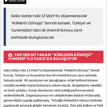
Sesli Dinle
Sakız Adası’nda 12 Mart’ta düzenlenecek
“Köklerin Dönüşü” temalı konser, Türkiye ve
Yunanistan’dan iki önemli koroyu aynı
sahnede buluşturacak.
EGE’NİN İKİ YAKASI “KÖKLERİN DÖNÜŞÜ”
KONSERİ’YLE SAKIZ’DA BULUŞUYOR
Sakız Adası’nda 12 Mart’ta düzenlenecek “Köklerin Dönüşü” temalı
konser, Türkiye ve Yunanistan’dan iki önemli koroyu aynı sahnede
buluşturacak. 90 sanatçının yer alacağı gece, ortak kültürel mirasın
müzikle yeniden hayat bulmasına sahne olacak. Simgeleşmiş rebetiko
ve İzmir şarkıları, Yunan danslarının renk kattığı performanslarla
seslendirilecek. Organizasyonun ev sahiplerinden Başkan Mylonadis,
geceye ilişkin yaptığı açıklamada, “Müziğin birleştirici ruhunu herkesle
paylaşmak amacıyla girişler tamamen ücretsiz. Tüm ada halkını ve Türk