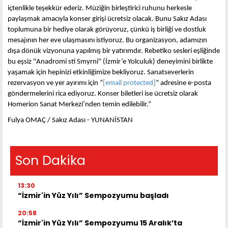
içtenlikle teşekkür ederiz. Müziğin birleştirici ruhunu herkesle
paylaşmak amacıyla konser girişi ücretsiz olacak. Bunu Sakız Adası
toplumuna bir hediye olarak görüyoruz, çünkü iş birliği ve dostluk
mesajının her eve ulaşmasını istiyoruz. Bu organizasyon, adamızın
dışa dönük vizyonuna yapılmış bir yatırımdır. Rebetiko sesleri eşliğinde
bu eşsiz "Anadromi sti Smyrni" (İzmir’e Yolculuk) deneyimini birlikte
yaşamak için hepinizi etkinliğimize bekliyoruz. Sanatseverlerin
rezervasyon ve yer ayırımı için “
[email protected]
” adresine e-posta
göndermelerini rica ediyoruz. Konser biletleri ise ücretsiz olarak
Homerion Sanat Merkezi’nden temin edilebilir.”
Fulya OMAÇ / Sakız Adası - YUNANİSTAN
Son Dakika
13:30
“İzmir'in Yüz Yılı” Sempozyumu başladı
20:58
“İzmir'in Yüz Yılı” Sempozyumu 15 Aralık’ta