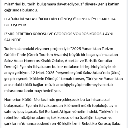
misafirleri bu tarihi buluşmaya davet ediyoruz” diyerek geniş katılım
çağrısında bulundu.
EGE’NİN İKİ YAKASI “KÖKLERİN DÖNÜŞÜ” KONSERİ’YLE SAKIZ’DA
BULUŞUYOR
İZMİR REBETİKO KOROSU VE GEORGİOS VOUROS KOROSU AYNI
SAHNEDE
Turizm alanındaki vizyoner projeleriyle "2025 Yunanistan Turizm
Ödülleri"nde (Greek Tourism Awards) büyük bir başarıya imza atan
Sakız Adası Homeros Kiralık Odalar, Apartlar ve Turistik Konutlar
Derneği, Ege’nin iki yakasını bu kez notaların birleştirici gücüyle bir
araya getiriyor. 12 Mart 2026 Perşembe günü Sakız Adası’nda (Xios)
gerçekleşecek "Köklerin Dönüşü" temalı konser, Türkiye ve Yunanistan
arasındaki köklü bağları müzik aracılığıyla güçlendirmeyi ve ortak
mirası onurlandırmayı hedefliyor.
Homerion Kültür Merkezi’nde gerçekleşecek bu tarihi sanatsal
buluşmada, Ege’nin iki yakasından iki önemli müzik topluluğu aynı
sahneyi paylaşacak. Şef Berkant Atılgan yönetimindeki, Türkiye’nin
rebetiko müziğine adanmış tek korosu olma özelliğini taşıyan ve
şarkılarını Yunanca seslendiren 40 kişilik İzmir Rebetiko Korosu; Sakız