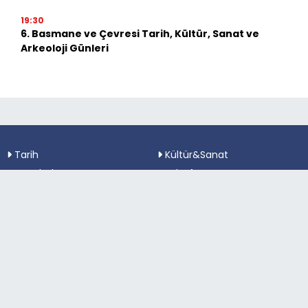
19:30
6. Basmane ve Çevresi Tarih, Kültür, Sanat ve
Arkeoloji Günleri
Tarih
Kültür&Sanat
Kent haber
Felsefe
Yaşam
Yerel Yönetimler
Çevre&Sağlık
Fuar & Festival
Güncel
Politika
Spor
Sosyal Medya