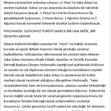
Elhamra konserinin ardından rotasını 12 Mart’ta Sakız Adası’na
çeviren topluluk, bahar ve yaz aylarında da dopdolu bir takvimle
izleyici karşısına çıkacak. 1 Mayıs’ta Urla’da Drama Korosu ile
gerçekleşecek buluşmayı, 2 Mayıs Bursa, 1 Ağustos Drama ve 2
Ağustos Kavala konserleri izleyerek dostluk turlarını taçlandıracak.
MYLONADİS: GÜNÜMÜZ TURİSTİ SADECE BİR ODA DEĞİL, BİR
DENEYİM ARIYOR
Adanın kültürel kimliğini yansıtan bir "vitrin" ve halklar arasında
kurulan en güçlü iletişim köprüsü olarak gördüğü sanatsal
faaliyetlerine, hafızalardan silinmeyecek bir yenisini daha ekleyen
Sakız Adası Homeros Kiralık Odalar, Apartlar ve Turistik Konutlar
Derneği Başkanı Giorgos Mylonadis yaptığı özel açıklamada kültürün
ve sanatın en saf diplomasi yöntemi olduğuna inandıklarını söyledi.
Dernek olarak hedeflerinin Sakız Adası’nı uluslararası bir kültür
merkezi olarak tanıtmak olduğunu dile getiren Mylonadis, “Hem
ziyaretçilerimizin hem de komşularımızın, adamızı sanatın birleştirdiği
ve dostluklar kurduğu bir yer olarak görmelerini istiyoruz. Kültürel bir
kurum değiliz ancak böyle bir sanatsal gecenin organizasyonunu bir
Konaklama Tesisleri Derneği olarak üstlenmekten mutluluk
duyuyoruz. Çünkü günümüz turisti sadece bir oda değil, bir deneyim