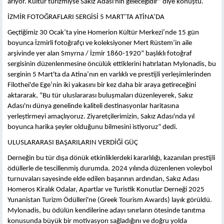
arıyor. Kültür turizmiyse Sakız Adası'nın geleceğidir” diye konuştu.
İZMİR FOTOĞRAFLARI SERGİSİ 5 MART’TA ATİNA’DA
Geçtiğimiz 30 Ocak’ta yine Homerion Kültür Merkezi’nde 15 gün
boyunca İzmirli fotoğrafçı ve koleksiyoner Mert Rüstem’in aile
arşivinde yer alan Smyrna / İzmir 1860-1920” başlıklı fotoğraf
sergisinin düzenlenmesine öncülük ettiklerini hatırlatan Mylonadis, bu
serginin 5 Mart'ta da Atina’nın en varlıklı ve prestijli yerleşimlerinden
Filothei'de Ege’nin iki yakasını bir kez daha bir araya getireceğini
aktararak, “Bu tür uluslararası buluşmaları düzenleyerek, Sakız
Adası'nı dünya genelinde kaliteli destinasyonlar haritasına
yerleştirmeyi amaçlıyoruz. Ziyaretçilerimizin, Sakız Adası'nda yıl
boyunca harika şeyler olduğunu bilmesini istiyoruz” dedi.
ULUSLARARASI BAŞARILARIN VERDİĞİ GÜÇ
Derneğin bu tür dışa dönük etkinliklerdeki kararlılığı, kazanılan prestijli
ödüllerle de tescillenmiş durumda. 2024 yılında düzenlenen voleybol
turnuvaları sayesinde elde edilen başarının ardından, Sakız Adası
Homeros Kiralık Odalar, Apartlar ve Turistik Konutlar Derneği 2025
Yunanistan Turizm Ödülleri'ne (Greek Tourism Awards) layık görüldü.
Mylonadis, bu ödülün kendilerine adayı sınırların ötesinde tanıtma
konusunda büyük bir motivasyon sağladığını ve doğru yolda