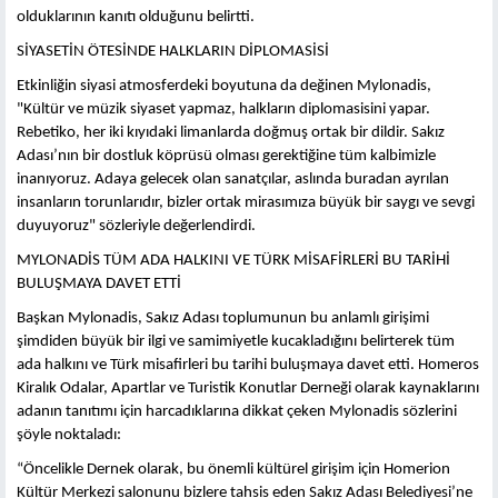
olduklarının kanıtı olduğunu belirtti.
SİYASETİN ÖTESİNDE HALKLARIN DİPLOMASİSİ
Etkinliğin siyasi atmosferdeki boyutuna da değinen Mylonadis,
"Kültür ve müzik siyaset yapmaz, halkların diplomasisini yapar.
Rebetiko, her iki kıyıdaki limanlarda doğmuş ortak bir dildir. Sakız
Adası’nın bir dostluk köprüsü olması gerektiğine tüm kalbimizle
inanıyoruz. Adaya gelecek olan sanatçılar, aslında buradan ayrılan
insanların torunlarıdır, bizler ortak mirasımıza büyük bir saygı ve sevgi
duyuyoruz" sözleriyle değerlendirdi.
MYLONADİS TÜM ADA HALKINI VE TÜRK MİSAFİRLERİ BU TARİHİ
BULUŞMAYA DAVET ETTİ
Başkan Mylonadis, Sakız Adası toplumunun bu anlamlı girişimi
şimdiden büyük bir ilgi ve samimiyetle kucakladığını belirterek tüm
ada halkını ve Türk misafirleri bu tarihi buluşmaya davet etti. Homeros
Kiralık Odalar, Apartlar ve Turistik Konutlar Derneği olarak kaynaklarını
adanın tanıtımı için harcadıklarına dikkat çeken Mylonadis sözlerini
şöyle noktaladı:
“Öncelikle Dernek olarak, bu önemli kültürel girişim için Homerion
Kültür Merkezi salonunu bizlere tahsis eden Sakız Adası Belediyesi’ne