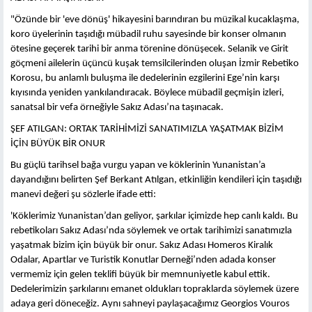
"Özünde bir 'eve dönüş' hikayesini barındıran bu müzikal kucaklaşma,
koro üyelerinin taşıdığı mübadil ruhu sayesinde bir konser olmanın
ötesine geçerek tarihi bir anma törenine dönüşecek. Selanik ve Girit
göçmeni ailelerin üçüncü kuşak temsilcilerinden oluşan İzmir Rebetiko
Korosu, bu anlamlı buluşma ile dedelerinin ezgilerini Ege’nin karşı
kıyısında yeniden yankılandıracak. Böylece mübadil geçmişin izleri,
sanatsal bir vefa örneğiyle Sakız Adası’na taşınacak.
ŞEF ATILGAN: ORTAK TARİHİMİZİ SANATIMIZLA YAŞATMAK BİZİM
İÇİN BÜYÜK BİR ONUR
Bu güçlü tarihsel bağa vurgu yapan ve köklerinin Yunanistan’a
dayandığını belirten Şef Berkant Atılgan, etkinliğin kendileri için taşıdığı
manevi değeri şu sözlerle ifade etti:
'Köklerimiz Yunanistan’dan geliyor, şarkılar içimizde hep canlı kaldı. Bu
rebetikoları Sakız Adası’nda söylemek ve ortak tarihimizi sanatımızla
yaşatmak bizim için büyük bir onur. Sakız Adası Homeros Kiralık
Odalar, Apartlar ve Turistik Konutlar Derneği’nden adada konser
vermemiz için gelen teklifi büyük bir memnuniyetle kabul ettik.
Dedelerimizin şarkılarını emanet oldukları topraklarda söylemek üzere
adaya geri döneceğiz. Aynı sahneyi paylaşacağımız Georgios Vouros