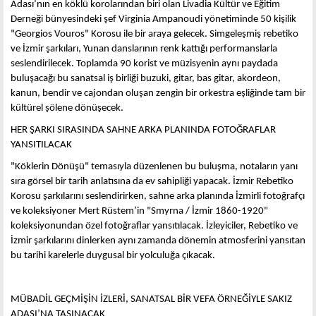
Adası’nın en köklü korolarından biri olan Livadia Kültür ve Eğitim
Derneği bünyesindeki şef Virginia Ampanoudi yönetiminde 50 kişilik
"Georgios Vouros" Korosu ile bir araya gelecek. Simgeleşmiş rebetiko
ve İzmir şarkıları, Yunan danslarının renk kattığı performanslarla
seslendirilecek. Toplamda 90 korist ve müzisyenin aynı paydada
buluşacağı bu sanatsal iş birliği buzuki, gitar, bas gitar, akordeon,
kanun, bendir ve cajondan oluşan zengin bir orkestra eşliğinde tam bir
kültürel şölene dönüşecek.
HER ŞARKI SIRASINDA SAHNE ARKA PLANINDA FOTOĞRAFLAR
YANSITILACAK
"Köklerin Dönüşü" temasıyla düzenlenen bu buluşma, notaların yanı
sıra görsel bir tarih anlatısına da ev sahipliği yapacak. İzmir Rebetiko
Korosu şarkılarını seslendirirken, sahne arka planında İzmirli fotoğrafçı
ve koleksiyoner Mert Rüstem’in "Smyrna / İzmir 1860-1920"
koleksiyonundan özel fotoğraflar yansıtılacak. İzleyiciler, Rebetiko ve
İzmir şarkılarını dinlerken aynı zamanda dönemin atmosferini yansıtan
bu tarihi karelerle duygusal bir yolculuğa çıkacak.
MÜBADİL GEÇMİŞİN İZLERİ, SANATSAL BİR VEFA ÖRNEĞİYLE SAKIZ
ADASI’NA TAŞINACAK