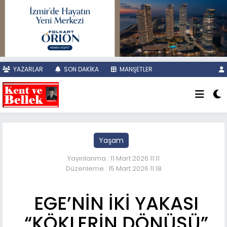
YAZARLAR
SON DAKİKA
MANŞETLER
Yaşam
Yayınlanma : 11 Mart 2026 11:11
Düzenleme : 15 Mart 2026 11:18
EGE’NİN İKİ YAKASI
“KÖKLERİN DÖNÜŞÜ”