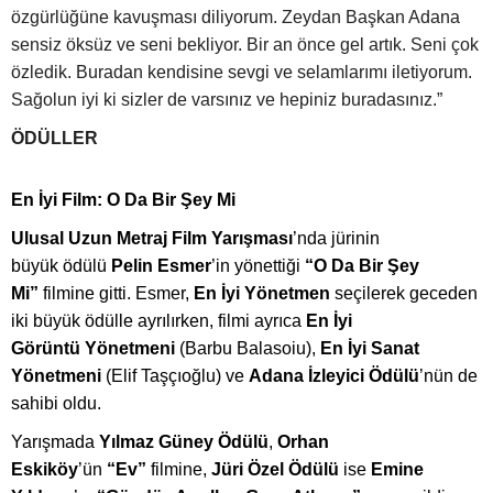
özgürlüğüne kavuşması diliyorum. Zeydan Başkan Adana
sensiz öksüz ve seni bekliyor. Bir an önce gel artık. Seni çok
özledik. Buradan kendisine sevgi ve selamlarımı iletiyorum.
Sağolun iyi ki sizler de varsınız ve hepiniz buradasınız.”
ÖDÜLLER
En İyi Film: O Da Bir Ş
ey Mi
Ulusal Uzun Metraj Film Yarış
mas
ı
’
nda jürinin
büyük
ö
dülü
Pelin Esmer
’in y
ö
nettiği
“
O Da Bir Ş
ey
Mi
”
filmine gitti. Esmer,
En
İyi Y
ö
netmen
seçilerek geceden
iki büyük
ö
dülle ayrılırken, filmi ayrıca
En
İyi
G
ö
rüntü
Y
ö
netmeni
(Barbu Balasoiu),
En
İyi Sanat
Y
ö
netmeni
(Elif Taşçıoğlu) ve
Adana İzleyici Ödülü
’nün de
sahibi oldu.
Yarışmada
Y
ılmaz Gü
ney
Ödülü
,
Orhan
Eskik
ö
y
’ün
“
Ev”
filmine,
Jüri Özel Ödülü
ise
Emine