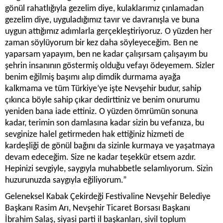
gönül rahatlığıyla gezelim diye, kulaklarımız çınlamadan
gezelim diye, uyguladığımız tavır ve davranışla ve buna
uygun attığımız adımlarla gerçekleştiriyoruz. O yüzden her
zaman söylüyorum bir kez daha söyleyeceğim. Ben ne
yaparsam yapayım, ben ne kadar çalışırsam çalışayım bu
şehrin insanının göstermiş olduğu vefayı ödeyemem. Sizler
benim eğilmiş başımı alıp dimdik durmama ayağa
kalkmama ve tüm Türkiye’ye işte Nevşehir budur, sahip
çıkınca böyle sahip çıkar dedirttiniz ve benim onurumu
yeniden bana iade ettiniz. O yüzden ömrümün sonuna
kadar, terimin son damlasına kadar sizin bu vefanıza, bu
sevginize halel getirmeden hak ettiğiniz hizmeti de
kardeşliği de gönül bağını da sizinle kurmaya ve yaşatmaya
devam edeceğim. Size ne kadar teşekkür etsem azdır.
Hepinizi sevgiyle, saygıyla muhabbetle selamlıyorum. Sizin
huzurunuzda saygıyla eğiliyorum.”
Geleneksel Kabak Çekirdeği Festivaline Nevşehir Belediye
Başkanı Rasim Arı, Nevşehir Ticaret Borsası Başkanı
İbrahim Salaş, siyasi parti il başkanları, sivil toplum