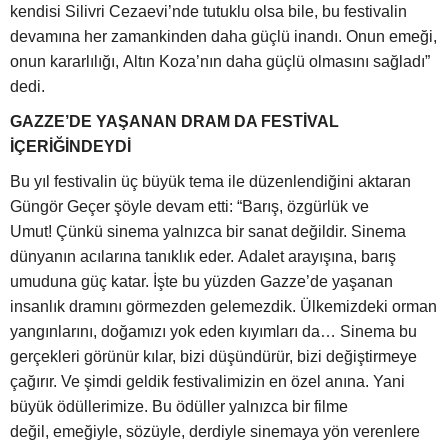
kendisi Silivri Cezaevi’nde tutuklu olsa bile, bu festivalin
devamına her zamankinden daha güçlü inandı. Onun emeği,
onun kararlılığı, Altın Koza’nın daha güçlü olmasını sağladı”
dedi.
GAZZE’DE YAŞANAN DRAM DA FESTİVAL
İÇERİĞİNDEYDİ
Bu yıl festivalin üç büyük tema ile düzenlendiğini aktaran
Güngör Geçer şöyle devam etti: “Barış, özgürlük ve
Umut!
Çünkü sinema yalnızca bir sanat değildir. Sinema
dünyanın acılarına tanıklık eder. Adalet arayışına, barış
umuduna güç katar. İşte bu yüzden Gazze’de yaşanan
insanlık dramını görmezden gelemezdik. Ülkemizdeki orman
yangınlarını, doğamızı yok eden kıyımları da… Sinema bu
gerçekleri görünür kılar, bizi düşündürür, bizi değiştirmeye
çağırır. Ve şimdi geldik festivalimizin en özel anına. Yani
büyük ödüllerimize. Bu ödüller yalnızca bir filme
değil, emeğiyle, sözüyle, derdiyle sinemaya yön verenlere