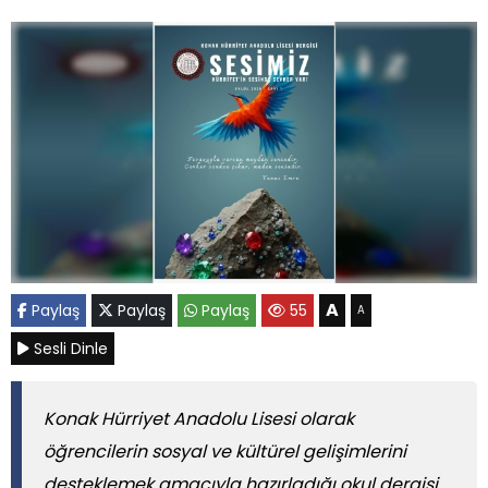
A
Paylaş
Paylaş
Paylaş
55
A
Sesli Dinle
Konak Hürriyet Anadolu Lisesi olarak
öğrencilerin sosyal ve kültürel gelişimlerini
desteklemek amacıyla hazırladığı okul dergisi