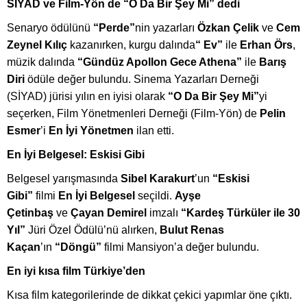
SİYAD ve Film-Yön de
“
O Da Bir Ş
ey Mi
” dedi
Senaryo
ö
dülünü
“
Perde
”
nin yazarları
Özkan Çelik
ve
Cem
Zeynel Kılıç
kazanırken, kurgu dalında
“
Ev”
ile
Erhan Örs
,
müzik dalında
“
Gündüz Apollon Gece Athena”
ile
Barış
Diri
ödü
le de
ğer bulundu. Sinema Yazarları Derneği
(SİYAD) jürisi yılın en iyisi olarak
“
O Da Bir Ş
ey Mi
”
yi
seçerken, Film Y
ö
netmenleri Derneği (Film-Y
ö
n) de
Pelin
Esmer
’
i
En
İyi Y
ö
netmen
ilan etti.
En İyi Belgesel: Eskisi Gibi
Belgesel yarış
mas
ında
Sibel Karakurt
’un
“
Eskisi
Gibi”
filmi
En
İyi Belgesel
seçildi.
Ayşe
Ç
etinba
ş
ve
Çayan Demirel
imzalı
“
Kardeş Türküler ile 30
Yıl”
Jüri Özel Ödülü’nü alırken,
Bulut Renas
Kaçan
’ın
“
D
ö
ngü”
filmi Mansiyon’
a de
ğer bulundu.
En iyi kısa film Türkiye’den
Kısa film kategorilerinde de dikkat çekici yapımlar
ö
ne çıktı.