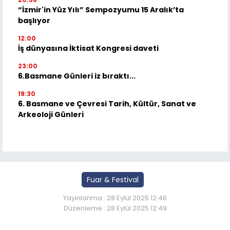
“İzmir'in Yüz Yılı” Sempozyumu 15 Aralık’ta
başlıyor
12:00
İş dünyasına İktisat Kongresi daveti
23:00
6.Basmane Günleri iz bıraktı...
19:30
6. Basmane ve Çevresi Tarih, Kültür, Sanat ve
Arkeoloji Günleri
Fuar & Festival
Yayınlanma : 28 Eylül 2025 12:46
Düzenleme : 28 Eylül 2025 12:49