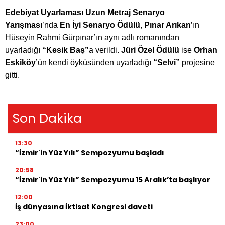
Edebiyat Uyarlaması Uzun Metraj Senaryo
Yarış
mas
ı
’
nda
En
İyi Senaryo Ödülü
,
Pınar Arıkan
’ın
Hüseyin Rahmi Gürpınar’ın aynı adlı
roman
ından
uyarladığı
“Kesik Baş”
a verildi.
Jüri Özel Ödülü
ise
Orhan
Eskik
ö
y
’ün kendi
ö
yküsünden uyarladığı
“Selvi”
projesine
gitti.
Son Dakika
13:30
“İzmir'in Yüz Yılı” Sempozyumu başladı
20:58
“İzmir'in Yüz Yılı” Sempozyumu 15 Aralık’ta başlıyor
12:00
İş dünyasına İktisat Kongresi daveti
23:00