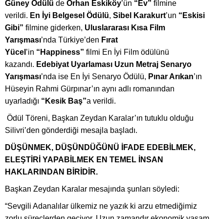
Gü
ney
Ödülü
de
Orhan Eskik
ö
y
’ün
“
Ev”
filmine
verildi.
En
İyi Belgesel Ödülü
,
Sibel Karakurt
’un
“
Eskisi
Gibi”
filmine giderken,
Uluslararası Kısa Film
Yarış
mas
ı
’
nda Türkiye’den
Fırat
Yücel
’in
“
Happiness
”
filmi En İyi Film
ö
dülünü
kazandı.
Edebiyat Uyarlaması Uzun Metraj Senaryo
Yarış
mas
ı
’
nda ise En İyi Senaryo Ödülü,
Pınar Arıkan
’ın
Hüseyin Rahmi Gürpınar’ın aynı adlı
roman
ından
uyarladığı
“
Kesik Baş”
a verildi.
Ödül Töreni, Başkan Zeydan Karalar’ın tutuklu olduğu
Silivri’den gönderdiği mesajla başladı.
DÜŞÜNMEK, DÜŞÜNDÜĞÜNÜ İFADE EDEBİLMEK,
ELEŞTİRİ YAPABİLMEK EN TEMEL İNSAN
HAKLARINDAN BİRİDİR.
Başkan Zeydan Karalar mesajında şunları söyledi:
“Sevgili Adanalılar ülkemiz ne yazık ki arzu etmediğimiz
zorlu süreçlerden geçiyor. Uzun zamandır ekonomik yaşam