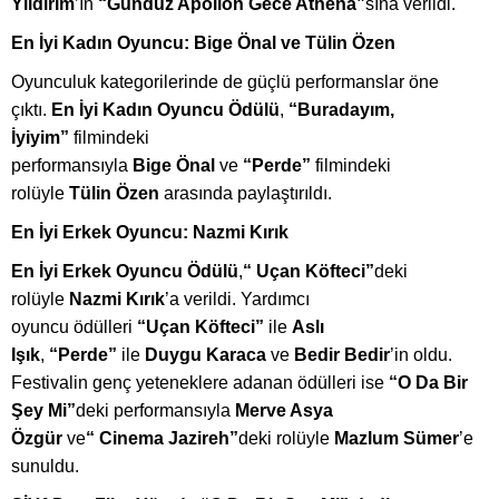
Yıldırım
’ın
“Gündüz Apollon Gece Athena”
sına verildi.
En İyi Kadın Oyuncu:
Bige
Önal ve Tülin Özen
Oyunculuk kategorilerinde de güçlü performanslar
ö
ne
çıktı.
En
İyi Kadın Oyuncu Ödülü
,
“
Buradayım,
İyiyim”
filmindeki
performansıyla
Bige
Ö
nal
ve
“
Perde
”
filmindeki
rolüyle
Tülin Ö
zen
arasında paylaştırıldı.
En İyi Erkek Oyuncu: Nazmi Kırık
En
İyi Erkek Oyuncu Ödülü
,
“
Uçan K
ö
fteci”
deki
rolüyle
Nazmi Kırık
’a verildi. Yardımcı
oyuncu
ö
dülleri
“
Uçan K
ö
fteci”
ile
Aslı
Işık
,
“
Perde
”
ile
Duygu Karaca
ve
Bedir Bedir
’in oldu.
Festivalin genç yeteneklere adanan
ö
dülleri ise
“
O Da Bir
Ş
ey Mi
”
deki performansıyla
Merve Asya
Özgür
ve
“
Cinema Jazireh
”
deki rolüyle
Mazlum Sümer
’e
sunuldu.