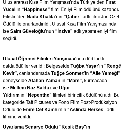
Uluslararası Kısa Film Yarış
mas
ı’nda Türkiye’den
Fırat
Yücel
’in
“
Happiness
”
filmi En İyi Film
ö
dülünü kazandı.
Filistin’den
Nada Khalifa
’nın
“
Qaher
”
adlı filmi Jüri Özel
Ödülü ile onurlandırıldı. Ulusal Kısa Film Yarış
mas
ı’nda
ise
Saim G
ü
velo
ğlu
’
nun
“İnziva”
adlı yapımı en iyi film
seçildi.
Ulusal Öğrenci Filmleri Yarış
mas
ı
’
nda d
ö
rt farklı
dalda
ö
düller verildi: Belgeselde
Tuğba Yaşar
’ın
“
Rengê
Kevîr”
, canlandırmada
Tuğçe S
ö
nme
z’in
“
Aile Yemeği”
,
deneyselde
Atahan Yaman
’ın
“
Mars”
, kurmacada
ise
Meltem Naz Salduz
ve
Uğ
ur
Y
ıldırım
’ın
“
Nepenthe”
filmleri birincilik
ö
dülünü aldı. Bu
kategoride Taff Pictures ve Fono Film Post-Prodüksiyon
Ödülü de
Emre Cef Kamhi
’nin
“
Aslında Herkes”
adlı
filmine verildi.
Uyarlama Senaryo Ödülü “Kesik Baş”ın