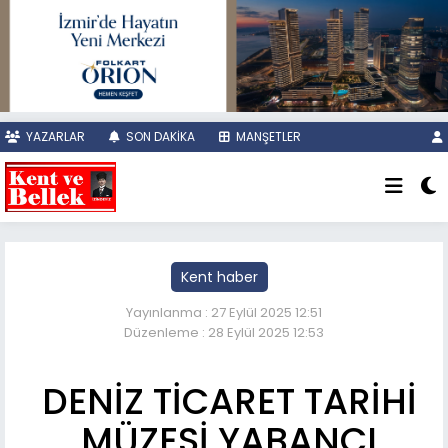
YAZARLAR
SON DAKİKA
MANŞETLER
Kent haber
Yayınlanma : 27 Eylül 2025 12:51
Düzenleme : 28 Eylül 2025 12:53
DENİZ TİCARET TARİHİ
MÜZESİ YABANCI