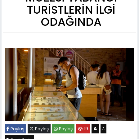
TURİSTLERİN İLGİ
ODAĞINDA
A
Paylaş
Paylaş
Paylaş
19
A