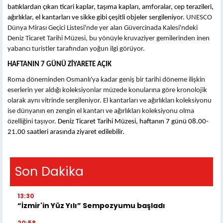
batıklardan çıkan ticari kaplar, taşıma kapları, amforalar, cep terazileri,
ağırlıklar, el kantarları ve sikke gibi çeşitli objeler sergileniyor.
UNESCO
Dünya Mirası Geçici Listesi'nde yer alan Güvercinada Kalesi'ndeki
Deniz Ticaret Tarihi Müzesi, bu yönüyle kruvaziyer gemilerinden inen
yabancı turistler tarafından yoğun ilgi görüyor.
HAFTANIN 7 GÜNÜ ZİYARETE AÇIK
Roma döneminden Osmanlı'ya kadar geniş bir tarihi döneme ilişkin
eserlerin yer aldığı koleksiyonlar müzede konularına göre kronolojik
olarak aynı vitrinde sergileniyor. El kantarları ve ağırlıkları koleksiyonu
ise dünyanın en zengin el kantarı ve ağırlıkları koleksiyonu olma
özelliğini taşıyor.
Deniz Ticaret Tarihi Müzesi, haftanın 7 günü 08.00-
21.00 saatleri arasında ziyaret edilebilir.
Son Dakika
13:30
“İzmir'in Yüz Yılı” Sempozyumu başladı
20:58