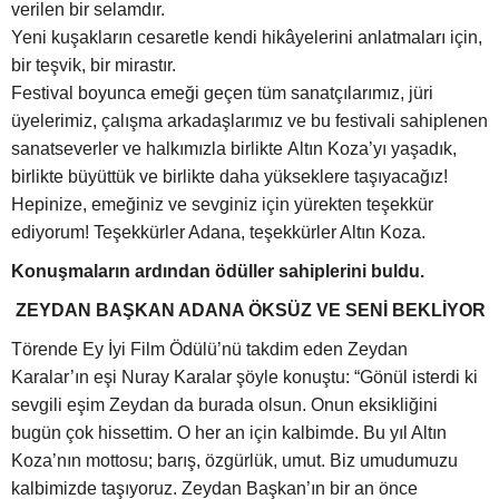
verilen bir selamdır.
Yeni kuşakların cesaretle kendi hikâyelerini anlatmaları için,
bir teşvik, bir mirastır.
Festival boyunca emeği geçen tüm sanatçılarımız, jüri
üyelerimiz, çalışma arkadaşlarımız ve bu festivali sahiplenen
sanatseverler ve halkımızla birlikte Altın Koza’yı yaşadık,
birlikte büyüttük ve birlikte daha yükseklere taşıyacağız!
Hepinize, emeğiniz ve sevginiz için yürekten teşekkür
ediyorum! Teşekkürler Adana, teşekkürler Altın Koza.
Konuşmaların ardından ödüller sahiplerini buldu.
ZEYDAN BAŞKAN ADANA ÖKSÜZ VE SENİ BEKLİYOR
Törende Ey İyi Film Ödülü’nü takdim eden Zeydan
Karalar’ın eşi Nuray Karalar şöyle konuştu: “Gönül isterdi ki
sevgili eşim Zeydan da burada olsun. Onun eksikliğini
bugün çok hissettim. O her an için kalbimde. Bu yıl Altın
Koza’nın mottosu; barış, özgürlük, umut. Biz umudumuzu
kalbimizde taşıyoruz. Zeydan Başkan’ın bir an önce