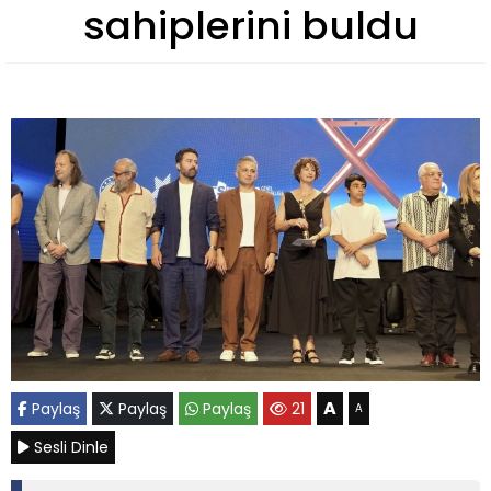
sahiplerini buldu
A
Paylaş
Paylaş
Paylaş
21
A
Sesli Dinle