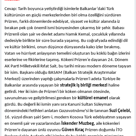
Cevap: Tarih boyunca yetiştirdiği isimlerle Balkanlar’daki Türk
kültürünün en güçlü merkezlerinden biri olma özelliğini sürdüren
Prizren, farklı dönemlerde edebiyat, siyaset ve kültür alanında iz
bırakan pek çok önemli ismi bünyesinden çıkarmış bir şehir. Babası
Prizrenli olan şair ve devlet adamı Namık Kemal, çocukluk yıllarında
dedesiyle birlikte bir süre burada yaşamış. Bu coğrafyada edindiği dil
ve kültür birikimi, onun düşünce dünyasında kalıcı izler bırakmış.
Vatan ve hürriyet anlayışının temelini oluşturan bu köklü bağın izlerini
eserlerine ve fikirlerine taşımış. Kökeni Prizren’e dayanan 24. Dönem
AK Parti Milletvekili Rıfat Sait, bu tarihi mirası modern döneme taşıyan
bir isim. Başkanı olduğu BASAM (Balkan Stratejik Araştırmalar
Merkezi) üzerinden yaptığı çalışmalarla Prizren'i adeta Türkiye ile
Balkanlar arasında yaşayan bir
stratejik iş birliği merkezi
haline
getirdi. Her iki isim de Prizren'i bir köken olmanın ötesinde,
savunulması ve geliştirilmesi gereken bir
kültürel emanet
olarak
gördü. Bu değerli iki ismin yanı sıra Kanuni Sultan Süleyman
dönemindeki fetihleri anlatan
Gazavatnâme
'si ile tanınan
Suzî Çelebi,
16. yüzyıl divan şairi Şem-i, modern Kosova Türk edebiyatının yaşayan
en önemli şair ve yazarlarından
İskender Muzbeg,
aile kökenleri
Prizren'e dayanan ünlü oyuncu
Güven Kıraç
Prizren doğumlu İTO