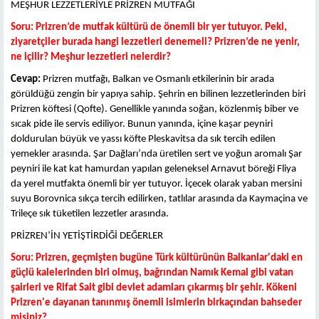
MEŞHUR LEZZETLERİYLE PRİZREN MUTFAĞI
Soru: Prizren’de mutfak kültürü de önemli bir yer tutuyor. Peki,
ziyaretçiler burada hangi lezzetleri denemeli? Prizren’de ne yenir,
ne içilir? Meşhur lezzetleri nelerdir?
Cevap:
Prizren mutfağı, Balkan ve Osmanlı etkilerinin bir arada
görüldüğü zengin bir yapıya sahip. Şehrin en bilinen lezzetlerinden biri
Prizren köftesi (Qofte). Genellikle yanında soğan, közlenmiş biber ve
sıcak pide ile servis ediliyor. Bunun yanında, içine kaşar peyniri
doldurulan büyük ve yassı köfte Pleskavitsa da sık tercih edilen
yemekler arasında. Şar Dağları’nda üretilen sert ve yoğun aromalı Şar
peyniri ile kat kat hamurdan yapılan geleneksel Arnavut böreği Fliya
da yerel mutfakta önemli bir yer tutuyor. İçecek olarak yaban mersini
suyu Borovnica sıkça tercih edilirken, tatlılar arasında da Kaymaçina ve
Trileçe sık tüketilen lezzetler arasında.
PRİZREN’İN YETİŞTİRDİĞİ DEĞERLER
Soru: Prizren, geçmişten bugüne Türk kültürünün Balkanlar'daki en
güçlü kalelerinden biri olmuş, bağrından Namık Kemal gibi vatan
şairleri ve Rifat Sait gibi devlet adamları çıkarmış bir şehir. Kökeni
Prizren'e dayanan tanınmış önemli isimlerin birkaçından bahseder
misiniz?