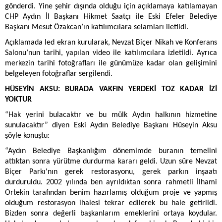
gönderdi. Yine şehir dışında olduğu için açıklamaya katılamayan
CHP Aydın İl Başkanı Hikmet Saatçı ile Eski Efeler Belediye
Başkanı Mesut Özakcan’ın katılımcılara selamları iletildi.
Açıklamada led ekran kurularak, Nevzat Biçer Nikah ve Konferans
Salonu’nun tarihi, yapılan video ile katılımcılara izletildi. Ayrıca
merkezin tarihi fotoğrafları ile günümüze kadar olan gelişimini
belgeleyen fotoğraflar sergilendi.
HÜSEYİN AKSU: BURADA VAKFIN YERDEKİ TOZ KADAR İZİ
YOKTUR
“Hak yerini bulacaktır ve bu mülk Aydın halkının hizmetine
sunulacaktır” diyen Eski Aydın Belediye Başkanı Hüseyin Aksu
şöyle konuştu:
“Aydın Belediye Başkanlığım dönemimde buranın temelini
attıktan sonra yürütme durdurma kararı geldi. Uzun süre Nevzat
Biçer Parkı'nın gerek restorasyonu, gerek parkın inşaatı
durduruldu. 2002 yılında ben ayrıldıktan sonra rahmetli İlhami
Ortekin tarafından benim hazırlamış olduğum proje ve yapmış
olduğum restorasyon ihalesi tekrar edilerek bu hale getirildi.
Bizden sonra değerli başkanlarım emeklerini ortaya koydular.