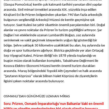
(Gospa Pomoćnica) kentin çok katmanlı tarihini yansıtan dini yapılar
arasında. Sivil mimari örnekleri arasında XIX. yüzyılda inşa edilen
Kirajtani Evi ile Prizren bölgesinden çıkarılan 790’dan fazla arkeolojik
bulgunun sergilendiği Arkeoloji Müzesi de kentin geçmişine ışık
tutuyor. Saat Kulesi ise şehir siluetinin önemli parçalarından biri. Doğal
alanlar ve çevre noktalar da Prizren’in turizm çeşitliliğini artırıyor. Şar
Dağları’nın eteklerinde uzanan Lumbardhi Boğazı, yaz aylarında
serinlemek ve vakit geçirmek isteyenlerin yoğun ilgi gösterdiği bir
bölge. Şehre yaklaşık 30 kilometre uzaklıktaki bu alan, kış aylarında ise
doğa ve spor tutkunlarını ağırlıyor. Bistrica geçidinde yer alan Ortaçağ
Sırp Vişegrad Kalesi, Prizren Birliği’nin 1878 yılında toplandığı ve
bugün müze olarak kullanılan kompleks, Tabakhane Değirmeni ile
Kosova Elektro-Ekonomi Müzesi kentin önemli turizm durakları
arasında. Maraş bölgesindeki Topokli Altı Çeşmeleri ve halk arasında
“Şeytanın Köprüsü” olarak bilinen Nalet Köprüsü de ziyaretçilerin
ilgisini çeken noktalar arasında bulunuyor.
OSMANLI’DAN GÜNÜMÜZE UZANAN MİRAS
Soru: Prizren, Osmanlı İmparatorluğu’nun Balkanlar’daki en önemli