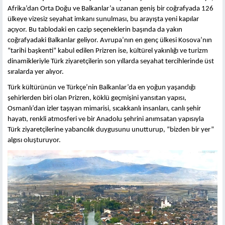
Afrika’dan Orta Doğu ve Balkanlar’a uzanan geniş bir coğrafyada 126
ülkeye vizesiz seyahat imkanı sunulması, bu arayışta yeni kapılar
açıyor. Bu tablodaki en cazip seçeneklerin başında da yakın
coğrafyadaki Balkanlar geliyor. Avrupa’nın en genç ülkesi Kosova’nın
“tarihi başkenti” kabul edilen Prizren ise, kültürel yakınlığı ve turizm
dinamikleriyle Türk ziyaretçilerin son yıllarda seyahat tercihlerinde üst
sıralarda yer alıyor.
Türk kültürünün ve Türkçe’nin Balkanlar’da en yoğun yaşandığı
şehirlerden biri olan Prizren, köklü geçmişini yansıtan yapısı,
Osmanlı’dan izler taşıyan mimarisi, sıcakkanlı insanları, canlı şehir
hayatı, renkli atmosferi ve bir Anadolu şehrini anımsatan yapısıyla
Türk ziyaretçilerine yabancılık duygusunu unutturup, “bizden bir yer”
algısı oluşturuyor.