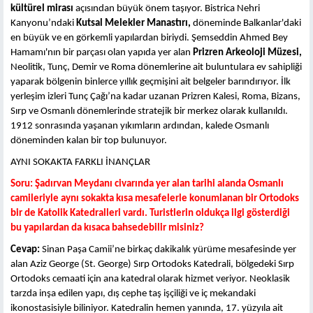
kültürel mirası
açısından büyük önem taşıyor. Bistrica Nehri
Kanyonu’ndaki
Kutsal Melekler Manastırı,
döneminde Balkanlar'daki
en büyük ve en görkemli yapılardan biriydi. Şemseddin Ahmed Bey
Hamamı'nın bir parçası olan yapıda yer alan
Prizren Arkeoloji Müzesi,
Neolitik, Tunç, Demir ve Roma dönemlerine ait buluntulara ev sahipliği
yaparak bölgenin binlerce yıllık geçmişini ait belgeler barındırıyor. İlk
yerleşim izleri Tunç Çağı’na kadar uzanan Prizren Kalesi, Roma, Bizans,
Sırp ve Osmanlı dönemlerinde stratejik bir merkez olarak kullanıldı.
1912 sonrasında yaşanan yıkımların ardından, kalede Osmanlı
döneminden kalan bir top bulunuyor.
AYNI SOKAKTA FARKLI İNANÇLAR
Soru: Şadırvan Meydanı civarında yer alan tarihi alanda Osmanlı
camileriyle aynı sokakta kısa mesafelerle konumlanan bir Ortodoks
bir de Katolik Katedralleri vardı. Turistlerin oldukça ilgi gösterdiği
bu yapılardan da kısaca bahsedebilir misiniz?
Cevap:
Sinan Paşa Camii’ne birkaç dakikalık yürüme mesafesinde yer
alan Aziz George (St. George) Sırp Ortodoks Katedrali, bölgedeki Sırp
Ortodoks cemaati için ana katedral olarak hizmet veriyor. Neoklasik
tarzda inşa edilen yapı, dış cephe taş işçiliği ve iç mekandaki
ikonostasisiyle biliniyor. Katedralin hemen yanında, 17. yüzyıla ait