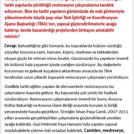
farklı yapılarda yürüttüğü restorasyon çalışmalarına tanıklık
ediyorum. Bize bu tarihi yapıların günümüzde de eski görkemiyle
yükselmesinde büyük payı olan Türk İşbirliği ve Koordinasyon
Ajansı Başkanlığı (TİKA)’nın, yapısal güçlendirilmelerle ayağa
kaldırıp, kente kazandırdığı projelerden birkaçını anlatabilir
misiniz?
Cevap:
Bahsettiğiniz gibi Osmanlı, bu topraklarda hüküm sürdüğü
yüzyıllar boyunca cami, hamam, köprü, medrese ve tekkelerden
oluşan güçlü bir mimari miras bıraktı. Günümüzde bu yapıların önemli
bir bölümü hala yaşamın içinde varlığını sürdürüyor. Bu değerlerin
korunması ve gelecek kuşaklara aktarılması amacıyla da TİKA
tarafından uzun yıllardır kapsamlı restorasyon çalışmaları yürütülüyor.
Özellikle tarihi eğitim yapıları ile dini eserlerin restorasyonu bu
çalışmaların başında geliyor. Bu kapsamda çok yönlü bir faaliyet
sürdürülüyor. Restorasyon çalışmalarının önemli bir kısmı, Kosova
Kültür Bakanlığı ve Kosova İslam Birliği arasında kurulan iş birliği
çerçevesinde hayata geçiriliyor. Örneğin Sinan Paşa Camii, 2007-2011
yılları arasında gerçekleştirilen çalışmalarla güçlendirilerek yeniden
ayağa kaldırıldı. Gazi Mehmet Paşa Hamamı’nda yapılan yapısal
müdahalelerle çökme riski ortadan kaldırıldı.
Camiden, medreseye,