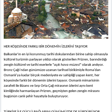
HER KÖŞESİNDE FARKLI BİR DÖNEMİN İZLERİNİ TAŞIYOR
Balkanlar'ın en iyi korunmuş tarihi dokularından birine sahip olmasıyla
kültürel turizmin parlayan yıldızı olarak gösterilen Prizren, barındırdığı
zengin kültürel ve tarihi eserlerle "
açık hava müzesi
" olarak anılıyor.
Bronz Çağı’ndan günümüze uzanan tarihsel birikimiyle Roma’dan
Osmanlı’ya kadar birçok medeniyete ev sahipliği yapan kent, her
köşesinde farklı bir dönemin izlerini taşıyor. Osmanlı mimarisinin
zarafeti ile Bizans ve Sırp Orta Çağ mirasının izlerini aynı kent
kimliğinde harmanlayan Prizren, geçmişten gelen zengin mirasını
bugünün canlı şehir hayatıyla buluşturuyor.
TÜRKİYE İLE GÜÇLÜ BAĞLARINI GÜNÜMÜZDE DE SÜRDÜRÜYOR