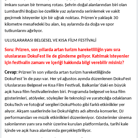
imkanı sunan bir tırmanış rotası. Şehrin doğal alanlarından biri olan
Lumbardhi Boğazı ise özellikle yaz aylarında serinlemek ve vakit
geçirmek isteyenler için bir uğrak noktası. Prizren’e yaklaşık 30
kilometre mesafedeki bu alan, kış aylarında da doğa ve spor
tutkunlarını ağırlıyor.
ULUSLARARASI BELGESEL VE KISA FİLM FESTİVALİ
Soru:
Prizren, son yıllarda artan turizm hareketliliğin yanı sıra
uluslararası DokuFest ile de gündeme geliyor. Katılmak isteyenler
için festivalin zamanı ve içeriği hakkında bilgi verebilir misiniz?
Cevap:
Prizren’in son yıllarda artan turizm hareketliliğinde
DokuFest’in de payı var. Her yıl ağustos ayında düzenlenen DokuFest
Uluslararası Belgesel ve Kısa Film Festivali, Balkanlar’daki en büyük
açık hava film festivallerinden biri
.
Programda belgesel ve kısa film
gösterimleri, atölyeler, söyleşiler ile teknoloji ve yaratıcılığa odaklanan
DokuTech ve fotoğraf sergileri DokuPhoto gibi farklı etkinlikler yer
alıyor. Akşam saatlerinde ise DokuNights adı altında konserler, DJ
performansları ve müzik etkinlikleri düzenleniyor. Gösterimler sinema
salonlarının yanı sıra
nehir üzerine kurulan platformlarda
, tarihi kale
içinde ve açık hava alanlarında gerçekleştiriliyor.