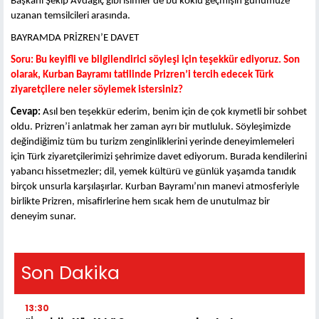
Başkanı Şekip Avdagiç gibi isimler de bu köklü geçmişin günümüze
uzanan temsilcileri arasında.
BAYRAMDA PRİZREN’E DAVET
Soru:
Bu keyifli ve bilgilendirici söyleşi için teşekkür ediyoruz. Son
olarak, Kurban Bayramı tatilinde Prizren’i tercih edecek Türk
ziyaretçilere neler söylemek istersiniz?
Cevap:
Asıl ben teşekkür ederim, benim için de çok kıymetli bir sohbet
oldu. Prizren’i anlatmak her zaman ayrı bir mutluluk. Söyleşimizde
değindiğimiz tüm bu turizm zenginliklerini yerinde deneyimlemeleri
için Türk ziyaretçilerimizi şehrimize davet ediyorum. Burada kendilerini
yabancı hissetmezler; dil, yemek kültürü ve günlük yaşamda tanıdık
birçok unsurla karşılaşırlar. Kurban Bayramı’nın manevi atmosferiyle
birlikte Prizren, misafirlerine hem sıcak hem de unutulmaz bir
deneyim sunar.
Son Dakika
13:30