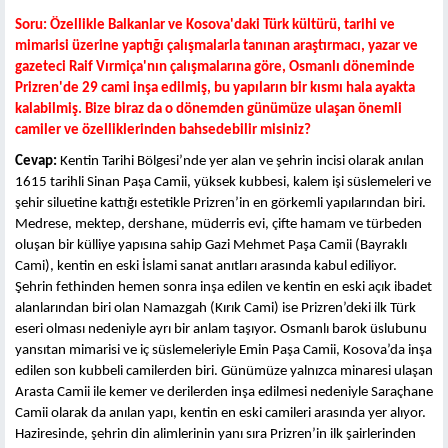
Soru: Özellikle Balkanlar ve Kosova'daki Türk kültürü, tarihi ve
mimarisi üzerine yaptığı çalışmalarla tanınan
araştırmacı, yazar ve
gazeteci
Raif Vırmiça'nın çalışmalarına göre, Osmanlı döneminde
Prizren'de
29 cami
inşa edilmiş, bu yapıların bir kısmı hala ayakta
kalabilmiş. Bize biraz da o dönemden günümüze ulaşan önemli
camiler ve özelliklerinden bahsedebilir misiniz?
Cevap:
Kentin Tarihi Bölgesi’nde yer alan ve şehrin incisi olarak anılan
1615 tarihli Sinan Paşa Camii, yüksek kubbesi, kalem işi süslemeleri ve
şehir siluetine kattığı estetikle Prizren’in en görkemli yapılarından biri.
Medrese, mektep, dershane, müderris evi, çifte hamam ve türbeden
oluşan bir külliye yapısına sahip Gazi Mehmet Paşa Camii (Bayraklı
Cami), kentin en eski İslami sanat anıtları arasında kabul ediliyor.
Şehrin fethinden hemen sonra inşa edilen ve kentin en eski açık ibadet
alanlarından biri olan Namazgah (Kırık Cami) ise Prizren’deki ilk Türk
eseri olması nedeniyle ayrı bir anlam taşıyor. Osmanlı barok üslubunu
yansıtan mimarisi ve iç süslemeleriyle Emin Paşa Camii, Kosova’da inşa
edilen son kubbeli camilerden biri. Günümüze yalnızca minaresi ulaşan
Arasta Camii ile kemer ve derilerden inşa edilmesi nedeniyle Saraçhane
Camii olarak da anılan yapı, kentin en eski camileri arasında yer alıyor.
Haziresinde, şehrin din alimlerinin yanı sıra Prizren’in ilk şairlerinden