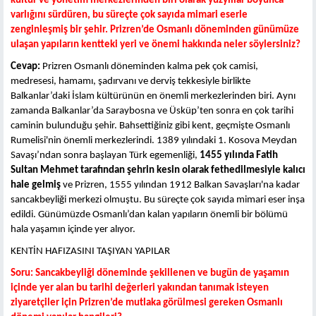
kültür ve yönetim merkezlerinden biri olarak yüzyıllar boyunca
varlığını sürdüren, bu süreçte çok sayıda mimari eserle
zenginleşmiş bir şehir.
Prizren’de Osmanlı döneminden günümüze
ulaşan yapıların kentteki yeri ve önemi hakkında neler söylersiniz?
Cevap:
Prizren Osmanlı döneminden kalma pek çok camisi,
medresesi, hamamı, şadırvanı ve derviş tekkesiyle birlikte
Balkanlar’daki İslam kültürünün en önemli merkezlerinden biri. Aynı
zamanda Balkanlar’da Saraybosna ve Üsküp’ten sonra en çok tarihi
caminin bulunduğu şehir. Bahsettiğiniz gibi kent, geçmişte Osmanlı
Rumelisi'nin önemli merkezlerindi. 1389 yılındaki 1. Kosova Meydan
Savaşı’ndan sonra başlayan Türk egemenliği,
1455 yılında Fatih
Sultan Mehmet tarafından şehrin kesin olarak fethedilmesiyle kalıcı
hale gelmiş
ve Prizren, 1555 yılından 1912 Balkan Savaşları'na kadar
sancakbeyliği merkezi olmuştu. Bu süreçte çok sayıda mimari eser inşa
edildi. Günümüzde Osmanlı’dan kalan yapıların önemli bir bölümü
hala yaşamın içinde yer alıyor.
KENTİN HAFIZASINI TAŞIYAN YAPILAR
Soru:
Sancakbeyliği döneminde şekillenen ve bugün de yaşamın
içinde yer alan bu tarihi değerleri
yakından tanımak isteyen
ziyaretçiler için Prizren’de mutlaka görülmesi gereken Osmanlı