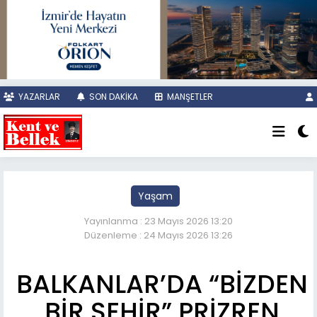
YAZARLAR
SON DAKİKA
MANŞETLER
Yaşam
Yayınlanma : 23 Mayıs 2026 13:20
Düzenleme : 24 Mayıs 2026 13:26
BALKANLAR’DA “BİZDEN
BİR ŞEHİR” PRİZREN