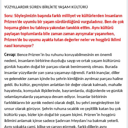
YÜZYILLARDIR SÜREN BİRLİKTE YAŞAM KÜLTÜRÜ
Soru: Söyleşimizin başında farklı milliyet ve kültürlerden insanların
Prizren’de uyumlu bir yaşam sürdürdüğünü vurguladınız. Ben de çok
hoşuma giden bu tabloya yakından tanıklık ettim. Aynı kültürü
paylaşan toplumlarda bile zaman zaman ayrışmalar yaşanırken,
Prizren’de bu uyumu ayakta tutan değerler neler ve hoşgörü iklimi
nasıl korunuyor?
Cevap:
Bence Prizren’in bu ruhunu koruyabilmesinin en önemli
nedeni, insanların birbirine duyduğu saygı ve ortak yaşam kültürünü
günlük hayatın doğal bir parçası olarak benimsemiş olması. Burada
insanlar yüzyıllardır yan yana yaşamayı öğrendi. Farklı inançlar, diller
ve gelenekler zaman içinde bu şehrin kimliğinin ayrılmaz parçası haline
geldi. Bu kültür, geçmişten anlatılan bir değer olarak kalmadı, mahalle
hayatında, komşuluk ilişkilerinde, bayramlarda, düğünlerde ve günlük
selamlaşmalarda yaşamaya devam ediyor. İnsanlar birbirinin
farklılıklarını bir ayrılık nedeni olarak değil, bu şehri zenginleştiren bir
unsur olarak görüyor. Şehrin ruhuna sıcaklık ve çeşitlilik katan bu çok
kültürlü yapı, bizler için doğal bir yaşam biçimi. Prizren’in hoşgörü
iklimini anlamak içinse sadece Şadırvan Meydanı’na bakmak yeterli.
Aynı sokakta cami, kilise ve çarşıyı görmek, farklı dillerin aynı