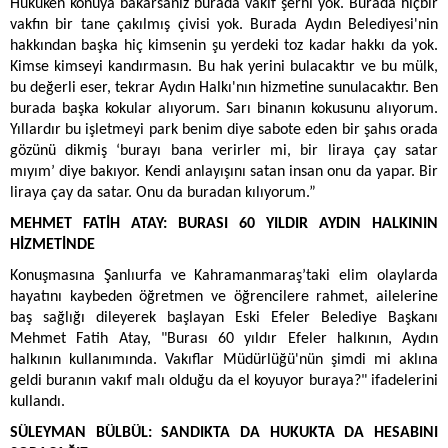
Hukuken konuya bakarsanız burada vakıf şerhi yok. Burada hiçbir
vakfın bir tane çakılmış çivisi yok. Burada Aydın Belediyesi'nin
hakkından başka hiç kimsenin şu yerdeki toz kadar hakkı da yok.
Kimse kimseyi kandırmasın. Bu hak yerini bulacaktır ve bu mülk,
bu değerli eser, tekrar Aydın Halkı'nın hizmetine sunulacaktır. Ben
burada başka kokular alıyorum. Sarı binanın kokusunu alıyorum.
Yıllardır bu işletmeyi park benim diye sabote eden bir şahıs orada
gözünü dikmiş ‘burayı bana verirler mi, bir liraya çay satar
mıyım’ diye bakıyor. Kendi anlayışını satan insan onu da yapar. Bir
liraya çay da satar. Onu da buradan kılıyorum.”
MEHMET FATİH ATAY: BURASI 60 YILDIR AYDIN HALKININ
HİZMETİNDE
Konuşmasına Şanlıurfa ve Kahramanmaraş’taki elim olaylarda
hayatını kaybeden öğretmen ve öğrencilere rahmet, ailelerine
baş sağlığı dileyerek başlayan Eski Efeler Belediye Başkanı
Mehmet Fatih Atay, "Burası 60 yıldır Efeler halkının, Aydın
halkının kullanımında. Vakıflar Müdürlüğü'nün şimdi mi aklına
geldi buranın vakıf malı olduğu da el koyuyor buraya?" ifadelerini
kullandı.
SÜLEYMAN BÜLBÜL: SANDIKTA DA HUKUKTA DA HESABINI