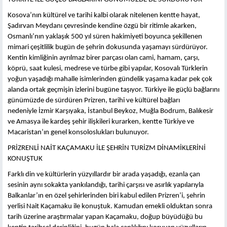
Kosova’nın kültürel ve tarihi kalbi olarak nitelenen kentte hayat,
Şadırvan Meydanı çevresinde kendine özgü bir ritimle akarken,
Osmanlı’nın yaklaşık 500 yıl süren hakimiyeti boyunca şekillenen
mimari çeşitlilik bugün de şehrin dokusunda yaşamayı sürdürüyor.
Kentin kimliğinin ayrılmaz birer parçası olan cami, hamam, çarşı,
köprü, saat kulesi, medrese ve türbe gibi yapılar, Kosovalı Türklerin
yoğun yaşadığı mahalle isimlerinden gündelik yaşama kadar pek çok
alanda ortak geçmişin izlerini bugüne taşıyor. Türkiye ile güçlü bağlarını
günümüzde de sürdüren Prizren, tarihi ve kültürel bağları
nedeniyle İzmir Karşıyaka, İstanbul Beykoz, Muğla Bodrum, Balıkesir
ve Amasya ile kardeş şehir ilişkileri kurarken, kentte Türkiye ve
Macaristan’ın genel konsoloslukları bulunuyor.
PRİZRENLİ NAİT KAÇAMAKU İLE ŞEHRİN TURİZM DİNAMİKLERİNİ
KONUŞTUK
Farklı din ve kültürlerin yüzyıllardır bir arada yaşadığı, ezanla çan
sesinin aynı sokakta yankılandığı, tarihi çarşısı ve asırlık yapılarıyla
Balkanlar’ın en özel şehirlerinden biri kabul edilen Prizren’i, şehrin
yerlisi Nait Kaçamaku ile konuştuk. Kamudan emekli olduktan sonra
tarih üzerine araştırmalar yapan Kaçamaku, doğup büyüdüğü bu