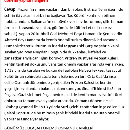
dönemi yapılar hangileri?
Cevap:
Prizren’in simge yapılarından biri olan, Bistriça Nehri üzerinde
şehrin iki yakasını birbirine bağlayan Taş Köprü, kentin en bilinen
noktalarından. Balkanlar’ın en büyük ve en iyi korunmuş çifte hamam
örnekleri arasında yer alan, günümüzde kültürel etkinliklere ev
sahipliği yapan 20 kubbeli Gazi Mehmet Paşa Hamamı ile Şemseddin
Ahmed Bey Hamamı da kentin önemli turizm dinamikleri arasında.
Osmanlı ticaret kültürünün izlerini taşıyan Eski Çarşı ve şehrin kalbi
sayılan Şadırvan Meydanı, bugün de dükkanları, kafeleri ve
zanaatkarlarıyla canlılığını koruyor. Prizren Rüştiyesi ve Saat Kulesi,
kentin tarihsel dokusunu yansıtan önemli yapılar arasında yer alırken,
1713 yılında kurulan ve bugün de faal olan Halveti Tekkesi, tasavvuf
kültürünün şehirdeki güçlü temsilcilerinden biri. Orta Çağ’da inşa
edilip Osmanlı döneminde genişletilen Prizren Kalesi ise kentin
geçmişine yukarıdan bakma imkanı sunuyor. Sinani Tekkesi ile Sinan
Paşa ve Gazi Mehmet Paşa medreseleri de kentin manevi ve kültürel
dokusunu tamamlayan yapılar arasında. Osmanlı dönemine ait
Bimbaşı Çeşmesi ile 1513 yılında Suzi Çelebi tarafından inşa edilen Suzi
Çelebi Köprüsü de bu mirasın şehir içindeki izlerini sürdüren önemli
yapılar arasında yer alıyor.
GÜNÜMÜZE ULAŞAN ÖNEMLİ OSMANLI CAMİLERİ