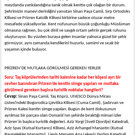
meydanda yankılandığına tanık olmak kentte çok olağan bir durum.
Şehrimizin manevi derinliğini yansıtan Sinan Paşa Camii, Sırp Ortodoks
Kilisesi ve Prizren Katolik Kilisesi birbirine sadece otuzar metre
mesafede yükseliyorlar. Kent nüfusunun büyük çoğunluğu Müslüman
olmasına rağmen, bu çok dinli ve saygılı ortam şehrin gerçek ruhunu
oluşturuyor. Bu yüzden buraya gelen insanlar yalnızca güzel bir şehir
görmüyor, aynı zamanda kendilerini huzurlu, samimi ve sıcak bir
yaşamın içinde buluyor.
PRİZREN’DE MUTLAKA GÖRÜLMESİ GEREKEN YERLER
Soru:
Taş köprülerinden tarihi kalesine kadar her köşesi ayrı bir
cevher barındıran
Prizren’de
kentin simge yapıları ve
mutlaka
görülmesi gereken başlıca turistik noktalar hangileri?
Cevap:
Sinan Paşa Camii, Taş Köprü, UNESCO Dünya Mirası
Listesi'ndeki Bogorodica Ljeviška Kilisesi (Cuma Camii), Şadırvan ve
Prizren Kalesi kentin simge yapıları. Bugün de kent dokusunun
ayrılmaz bir parçası olan Osmanlı’nın şehirde bıraktığı mimari izler
Prizren’in başlıca turistik değerleri. Aziz Yorgi (Sveti Djordje) Katedrali,
Aziz Spas (Kutsal Kurtarıcı) Kilisesi, Aziz Arhangel Manastırı (Kutsal
Başmelekler Manastırı), Ljeviş Meryem Ana Lekesiz Yardım Katedrali