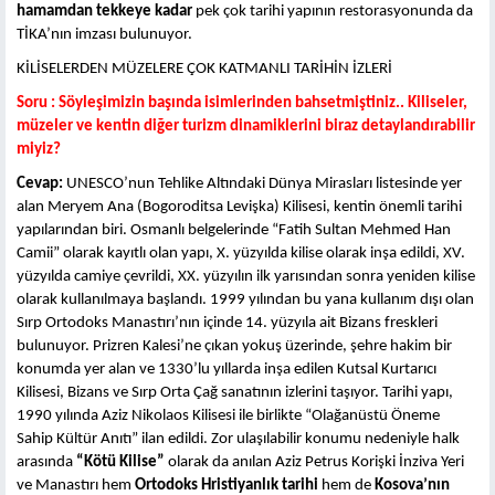
hamamdan tekkeye kadar
pek çok tarihi yapının restorasyonunda da
TİKA’nın imzası bulunuyor.
KİLİSELERDEN MÜZELERE ÇOK KATMANLI TARİHİN İZLERİ
Soru : Söyleşimizin başında isimlerinden bahsetmiştiniz.. Kiliseler,
müzeler ve kentin diğer turizm dinamiklerini biraz
detaylandırabilir
miyiz?
Cevap:
UNESCO’nun Tehlike Altındaki Dünya Mirasları listesinde yer
alan Meryem Ana (Bogoroditsa Levişka) Kilisesi, kentin önemli tarihi
yapılarından biri. Osmanlı belgelerinde “Fatih Sultan Mehmed Han
Camii” olarak kayıtlı olan yapı, X. yüzyılda kilise olarak inşa edildi, XV.
yüzyılda camiye çevrildi, XX. yüzyılın ilk yarısından sonra yeniden kilise
olarak kullanılmaya başlandı. 1999 yılından bu yana kullanım dışı olan
Sırp Ortodoks Manastırı’nın içinde 14. yüzyıla ait Bizans freskleri
bulunuyor. Prizren Kalesi’ne çıkan yokuş üzerinde, şehre hakim bir
konumda yer alan ve 1330’lu yıllarda inşa edilen Kutsal Kurtarıcı
Kilisesi, Bizans ve Sırp Orta Çağ sanatının izlerini taşıyor. Tarihi yapı,
1990 yılında Aziz Nikolaos Kilisesi ile birlikte “Olağanüstü Öneme
Sahip Kültür Anıtı” ilan edildi. Zor ulaşılabilir konumu nedeniyle halk
arasında
“Kötü Kilise”
olarak da anılan Aziz Petrus Korişki İnziva Yeri
ve Manastırı hem
Ortodoks Hristiyanlık tarihi
hem de
Kosova’nın