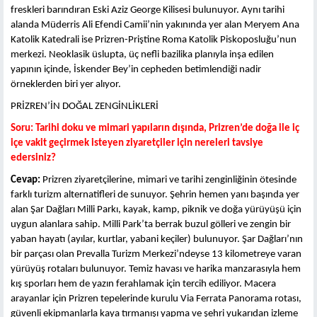
freskleri barındıran Eski Aziz George Kilisesi bulunuyor. Aynı tarihi
alanda Müderris Ali Efendi Camii’nin yakınında yer alan Meryem Ana
Katolik Katedrali ise Prizren-Priştine Roma Katolik Piskoposluğu’nun
merkezi. Neoklasik üslupta, üç nefli bazilika planıyla inşa edilen
yapının içinde, İskender Bey’in cepheden betimlendiği nadir
örneklerden biri yer alıyor.
PRİZREN’İN DOĞAL ZENGİNLİKLERİ
Soru: Tarihi doku ve mimari yapıların dışında, Prizren’de doğa ile iç
içe vakit geçirmek isteyen ziyaretçiler için nereleri tavsiye
edersiniz?
Cevap:
Prizren ziyaretçilerine, mimari ve tarihi zenginliğinin ötesinde
farklı turizm alternatifleri de sunuyor. Şehrin hemen yanı başında yer
alan Şar Dağları Milli Parkı, kayak, kamp, piknik ve doğa yürüyüşü için
uygun alanlara sahip. Milli Park’ta berrak buzul gölleri ve zengin bir
yaban hayatı (ayılar, kurtlar, yabani keçiler) bulunuyor. Şar Dağları’nın
bir parçası olan Prevalla Turizm Merkezi’ndeyse 13 kilometreye varan
yürüyüş rotaları bulunuyor. Temiz havası ve harika manzarasıyla hem
kış sporları hem de yazın ferahlamak için tercih ediliyor. Macera
arayanlar için Prizren tepelerinde kurulu Via Ferrata Panorama rotası,
güvenli ekipmanlarla kaya tırmanışı yapma ve şehri yukarıdan izleme