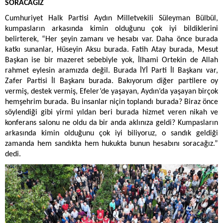
SORACAĞIZ
Cumhuriyet Halk Partisi Aydın Milletvekili Süleyman Bülbül,
kumpasların arkasında kimin olduğunu çok iyi bildiklerini
belirterek, “Her şeyin zamanı ve hesabı var. Daha önce burada
katkı sunanlar, Hüseyin Aksu burada. Fatih Atay burada, Mesut
Başkan ise bir mazeret sebebiyle yok, İlhami Ortekin de Allah
rahmet eylesin aramızda değil. Burada İYİ Parti İl Başkanı var,
Zafer Partisi İl Başkanı burada. Bakıyorum diğer partilere oy
vermiş, destek vermiş, Efeler’de yaşayan, Aydın’da yaşayan birçok
hemşehrim burada. Bu insanlar niçin toplandı burada? Biraz önce
söylendiği gibi yirmi yıldan beri burada hizmet veren nikah ve
konferans salonu ne oldu da bir anda aklınıza geldi? Kumpasların
arkasında kimin olduğunu çok iyi biliyoruz, o sandık geldiği
zamanda hem sandıkta hem hukukta bunun hesabını soracağız.”
dedi.