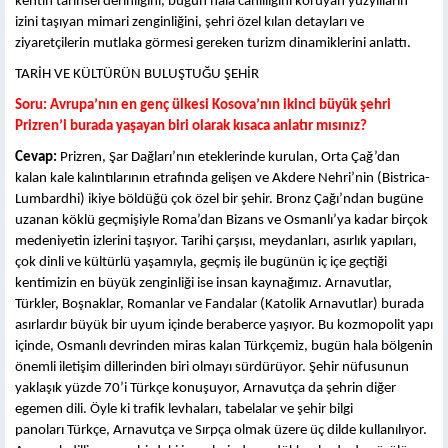
kentin tarihsel derinliğini, bugün hala canlılığını koruyan yüzyılların
izini taşıyan mimari zenginliğini, şehri özel kılan detayları ve
ziyaretçilerin mutlaka görmesi gereken turizm dinamiklerini anlattı.
TARİH VE KÜLTÜRÜN BULUŞTUĞU ŞEHİR
Soru: Avrupa’nın en genç ülkesi Kosova’nın ikinci büyük şehri
Prizren’i burada yaşayan biri olarak kısaca anlatır mısınız?
Cevap:
Prizren, Şar Dağları’nın eteklerinde kurulan, Orta Çağ’dan
kalan kale kalıntılarının etrafında gelişen ve Akdere Nehri’nin (Bistrica-
Lumbardhi) ikiye böldüğü çok özel bir şehir. Bronz Çağı’ndan bugüne
uzanan köklü geçmişiyle Roma’dan Bizans ve Osmanlı’ya kadar birçok
medeniyetin izlerini taşıyor. Tarihi çarşısı, meydanları, asırlık yapıları,
çok dinli ve kültürlü yaşamıyla, geçmiş ile bugünün iç içe geçtiği
kentimizin en büyük zenginliği ise insan kaynağımız. Arnavutlar,
Türkler, Boşnaklar, Romanlar ve Fandalar (Katolik Arnavutlar) burada
asırlardır büyük bir uyum içinde beraberce yaşıyor. Bu kozmopolit yapı
içinde, Osmanlı devrinden miras kalan Türkçemiz, bugün hala bölgenin
önemli iletişim dillerinden biri olmayı sürdürüyor. Şehir nüfusunun
yaklaşık yüzde 70’i Türkçe konuşuyor, Arnavutça da şehrin diğer
egemen dili. Öyle ki trafik levhaları, tabelalar ve şehir bilgi
panoları Türkçe, Arnavutça ve Sırpça olmak üzere üç dilde kullanılıyor.