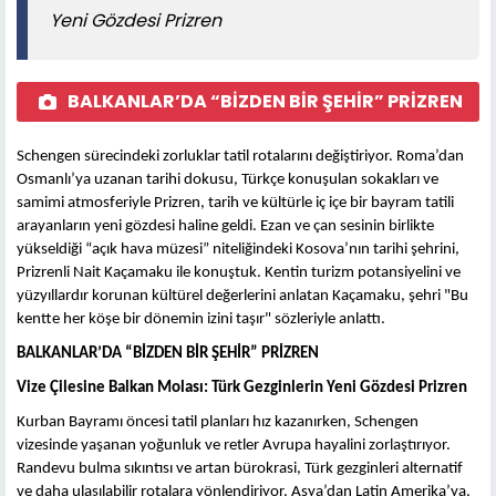
Yeni Gözdesi Prizren
BALKANLAR’DA “BİZDEN BİR ŞEHİR” PRİZREN
Schengen sürecindeki zorluklar tatil rotalarını değiştiriyor. Roma’dan
Osmanlı’ya uzanan tarihi dokusu, Türkçe konuşulan sokakları ve
samimi atmosferiyle Prizren, tarih ve kültürle iç içe bir bayram tatili
arayanların yeni gözdesi haline geldi. Ezan ve çan sesinin birlikte
yükseldiği “açık hava müzesi” niteliğindeki Kosova’nın tarihi şehrini,
Prizrenli Nait Kaçamaku ile konuştuk. Kentin turizm potansiyelini ve
yüzyıllardır korunan kültürel değerlerini anlatan Kaçamaku, şehri "Bu
kentte her köşe bir dönemin izini taşır" sözleriyle anlattı.
BALKANLAR’DA “BİZDEN BİR ŞEHİR” PRİZREN
Vize Çilesine Balkan Molası: Türk Gezginlerin Yeni Gözdesi Prizren
Kurban Bayramı öncesi tatil planları hız kazanırken, Schengen
vizesinde yaşanan yoğunluk ve retler Avrupa hayalini zorlaştırıyor.
Randevu bulma sıkıntısı ve artan bürokrasi, Türk gezginleri alternatif
ve daha ulaşılabilir rotalara yönlendiriyor. Asya’dan Latin Amerika’ya,