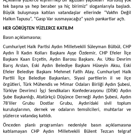
Açıklama yüzlerce kişinin hep bir ağızdan yaptıkları “Kurtuluş yok
tek başına ya hep beraber ya hiç birimiz” sloganlarıyla başladı.
Büyük buluşmaya katılan vatandaşlar ellerinde “Vakfın Değil
Halkın Tapusu”, “Gasp Var susmayacağız” yazılı pankartlar açtı.
HER GÖRÜŞTEN YÜZLERCE KATILIM
Basın açıklamasına;
Cumhuriyet Halk Partisi Aydın Milletvekili Süleyman Bülbül, CHP
Aydın İl Kadın Kolları Başkanı Ayşe Özdemir, CHP Efeler İlçe
Başkanı Kaan Erçetin, Aydın Barosu Başkanı. Av. Utku Devrim
Barış Arslan, Eski Aydın Belediye Başkanı Hüseyin Aksu, Eski
Efeler Belediye Başkanı Mehmet Fatih Atay, Cumhuriyet Halk
Partili İlçe Belediye Başkanları, Siyasi partilerin il ve ilçe
örgütleri, Türk Mühendis ve Mimar Odaları Birliği Aydın Şubesi,
Türkiye Devrimci İşçi Sendikaları Konfederasyonu (DİSK) Aydın
Şube Başkanlığı, Atatürkçü Düşünce Derneği Aydın Şubesi, Aydın
78’liler Grubu Dostlar Grubu, Aydın’daki sivil toplum
kuruluşlarının, dernek ve odaların temsilcileri, muhtarlar ve
yüzlerce vatandaş katıldı.
Önceden planlı programları nedeniyle basın açıklamasına
katılamayan CHP Aydın Milletvekili Bülent Tezcan telgraf