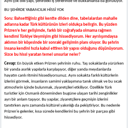
Aynı çok dilli yapı, şehirdeki iş yerlerinde ve dükkanlarda da görülüyor.
BU ŞEHİRDE YABANCILIK HİSSİ YOK
Soru: Bahsettiğiniz gibi kentte dilden dine, tabelalardan mahalle
adlarına kadar Türk kültürünün izleri oldukça belirgin. Bu yüzden
Prizren’e her gelişimde, farklı bir coğrafyada olmama rağmen
kendimi Türkiye’deymişim gibi hissediyorum. Her ayrılışımdaysa
aklımın bir köşesinde bir sonraki gelişimin planı oluyor. Bu şehrin
insana kendini hızla kabul ettiren bir yapısı olduğunu düşünüyorum.
Sizce bu hissi yaratan temel unsurlar neler?
Cevap:
En büyük etken Prizren şehrinin ruhu. Taş sokaklarda yürürken
bir yanda asırlık yapılarla karşılaşıyor, diğer yanda meydanlarda
hayatın canlı ritmini hissediyorsunuz. Aynı sokakta farklı kültürlerin
izlerini görmek, insanların samimi yaklaşımına tanık olmak ve bu sıcak
atmosferin içinde bulunmak, ziyaretçileri etkiliyor. Özellikle Türk
turistler için Osmanlı döneminden bugüne ulaşan tarihi zenginlikler
ayrı bir anlam taşıyor. Bu yapılar, ziyaretçilere geçmişin izlerini
tanıtırken aynı zamanda kültürel yakınlığı da pekiştiriyor. Bu nedenle
Prizren’e gelenler, kısa sürede kendilerini bu şehrin bir parçası gibi
hissediyor.