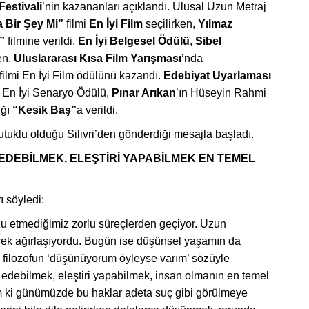
Festivali
’
nin kazananları açıklandı. Ulusal Uzun Metraj
 Bir Ş
ey Mi
”
filmi
En
İyi Film
seçilirken,
Y
ılmaz
”
filmine verildi.
En
İyi Belgesel Ödülü
,
Sibel
en,
Uluslararası Kısa Film Yarış
mas
ı
’
nda
filmi En İyi Film
ö
dülünü kazandı.
Edebiyat Uyarlaması
 En İyi Senaryo Ödülü,
Pınar Arıkan
’ın Hüseyin Rahmi
ığı
“
Kesik Baş”
a verildi.
tuklu olduğu Silivri’den gönderdiği mesajla başladı.
DEBİLMEK, ELEŞTİRİ YAPABİLMEK EN TEMEL
 söyledi:
rzu etmediğimiz zorlu süreçlerden geçiyor. Uzun
ek ağırlaşıyordu. Bugün ise düşünsel yaşamın da
r filozofun ‘düşünüyorum öyleyse varım’ sözüyle
ebilmek, eleştiri yapabilmek, insan olmanın en temel
im ki günümüzde bu haklar adeta suç gibi görülmeye