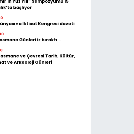
mir'in Yüz Yılı” Sempozyumu 15
lık’ta başlıyor
00
dünyasına İktisat Kongresi daveti
00
asmane Günleri iz bıraktı...
30
Basmane ve Çevresi Tarih, Kültür,
at ve Arkeoloji Günleri