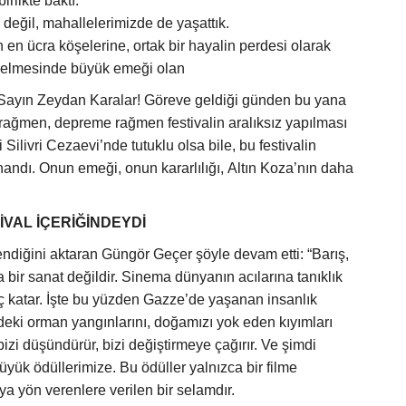
rlikte baktı.
eğil, mahallelerimizde de yaşattık.
 en ücra köşelerine, ortak bir hayalin perdesi olarak
e gelmesinde büyük emeği olan
Sayın Zeydan Karalar!
Göreve geldiği günden bu yana
e rağmen, depreme rağmen festivalin aralıksız yapılması
 Silivri Cezaevi’nde tutuklu olsa bile, bu festivalin
ndı. Onun emeği, onun kararlılığı, Altın Koza’nın daha
VAL İÇERİĞİNDEYDİ
lendiğini aktaran Güngör Geçer şöyle devam etti: “Barış,
ir sanat değildir. Sinema dünyanın acılarına tanıklık
ç katar. İşte bu yüzden Gazze’de yaşanan insanlık
ki orman yangınlarını, doğamızı yok eden kıyımları
izi düşündürür, bizi değiştirmeye çağırır. Ve şimdi
büyük ödüllerimize. Bu ödüller yalnızca bir filme
ya yön verenlere verilen bir selamdır.