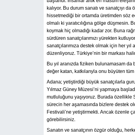
başlandı. İnsanlar artık en masum eleştiri
kalıyor. Bu durum sanatı ve sanatçıyı da
hissetmediği bir ortamda üretimden söz e
olmalı ki yaratıcılığına gölge düşmesin.
koymak hiç olmadığı kadar zor. Buna rağ
sürdüren sanatçılarımızı yürekten kutlu
sanatçılarımıza destek olmak için her yıl a
düzenliyoruz. Türkiye’nin bir markası halin
Bu yıl aranızda fiziken bulunamasam da bi
değer katan, katkılarıyla onu büyüten tüm
Adana; yetiştirdiği büyük sanatçılarla gu
Yılmaz Güney Müzesi’ni yapmaya başladık
mutluluğunu yaşıyoruz. Burada özellikle 
sürecin her aşamasında bizlere destek o
Festivali’ne yetiştirmekti. Ancak özenle ça
görebilirsiniz.
Sanatın ve sanatçının özgür olduğu, herk