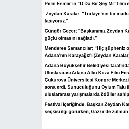
Pelin Esmer’in “O Da Bir Şey Mi” filmi e
Zeydan Karalar; “Türkiye’nin bir markası
taşıyoruz.”
Güngör Geçer; “Başkanımız Zeydan Karal
güçlü olmasını sağladı.”
Menderes Samancılar; “Hiç şüpheniz ol
Adana’nın Karayağız’ı (Zeydan Karalar
Adana Büyükşehir Belediyesi
tarafınd
Uluslararası Adana Altın Koza Film Fes
Çukurova
Ü
niversitesi Kongre Merkezi
sona erdi. Sunuculuğunu Oylum Talu il
uluslararası yarışmalarda
ö
düller sahip
Festival içeriğinde, Başkan Zeydan Kar
seçkisi ilgi görürken, Gazze’de zulmün 