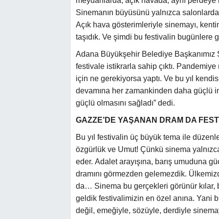
meydanlarda, açık havada, aynı perdeye bi
Sinemanın büyüsünü yalnızca salonlarda d
Açık hava gösterimleriyle sinemayı, kentin
taşıdık. Ve şimdi bu festivalin bugünler
Adana Büyükşehir Belediye Başkanımız 
festivale istikrarla sahip çıktı. Pandemiy
için ne gerekiyorsa yaptı. Ve bu yıl kendisi
devamına her zamankinden daha güçlü ina
güçlü olmasını sağladı” dedi.
GAZZE’DE YAŞANAN DRAM DA FESTİ
Bu yıl festivalin üç büyük tema ile düzen
özgürlük ve Umut!
Çünkü sinema yalnızca b
eder. Adalet arayışına, barış umuduna gü
dramını görmezden gelemezdik. Ülkemizde
da… Sinema bu gerçekleri görünür kılar, b
geldik festivalimizin en özel anına. Yani 
değil, emeğiyle, sözüyle, derdiyle sinema