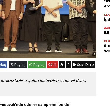
“İz
Ara
12:
İş 
23:
6.B
19:
6. 
San
A
laş
Paylaş
Paylaş
21
Sesli Dinle
A
arkası haline gelen festivalimizi her yıl daha
Festivali’nde ödüller sahiplerini buldu