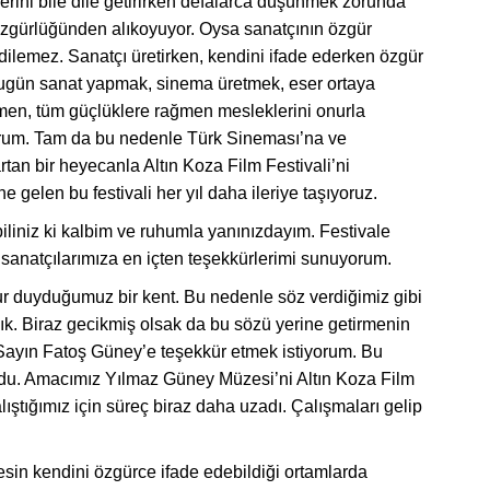
lerini bile dile getirirken defalarca düşünmek zorunda
 özgürlüğünden alıkoyuyor. Oysa sanatçının özgür
dilemez. Sanatçı üretirken, kendini ifade ederken özgür
 Bugün sanat yapmak, sinema üretmek, eser ortaya
men, tüm güçlüklere rağmen mesleklerini onurla
yorum. Tam da bu nedenle Türk Sineması’na ve
rtan bir heyecanla Altın Koza Film Festivali’ni
e gelen bu festivali her yıl daha ileriye taşıyoruz.
liniz ki kalbim ve ruhumla yanınızdayım. Festivale
 sanatçılarımıza en içten teşekkürlerimi sunuyorum.
rur duyduğumuz bir kent. Bu nedenle söz verdiğimiz gibi
. Biraz gecikmiş olsak da bu sözü yerine getirmenin
Sayın Fatoş Güney’e teşekkür etmek istiyorum. Bu
ldu. Amacımız Yılmaz Güney Müzesi’ni Altın Koza Film
lıştığımız için süreç biraz daha uzadı. Çalışmaları gelip
esin kendini özgürce ifade edebildiği ortamlarda