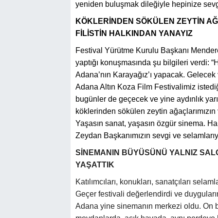
yeniden buluşmak dileğiyle hepinize sevg
KÖKLERİNDEN SÖKÜLEN ZEYTİN A
FİLİSTİN HALKINDAN YANAYIZ
Festival Yürütme Kurulu Başkanı Menderes
yaptığı konuşmasında şu bilgileri verdi: 
Adana’nın Karayağız’ı yapacak. Gelecek ve
Adana Altın Koza Film Festivalimiz istedi
bugünler de geçecek ve yine aydınlık yarı
köklerinden sökülen zeytin ağaçlarımızın 
Yaşasın sanat, yaşasın özgür sinema. Hak,
Zeydan Başkanımızın sevgi ve selamlarıy
SİNEMANIN BÜYÜSÜNÜ YALNIZ SAL
YAŞATTIK
Katılımcıları, konukları, sanatçıları se
Geçer festivali değerlendirdi ve duyguların
Adana yine sinemanın merkezi oldu.
On bi