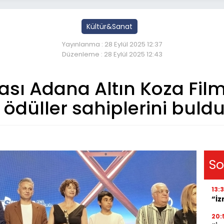
Kültür&Sanat
Yayınlanma : 28 Eylül 2025 12:37
Düzenleme : 28 Eylül 2025 12:43
ası Adana Altın Koza Film
ödüller sahiplerini buld
So
13:
“İz
20: