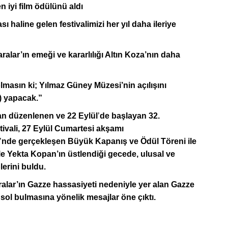
n iyi film ödülünü aldı
 haline gelen festivalimizi her yıl daha ileriye
ar’ın emeği ve kararlılığı Altın Koza’nın daha
masın ki; Yılmaz Güney Müzesi’nin açılışını
) yapacak.”
an düzenlenen ve 22 Eylül
’
de ba
şlayan 32.
tivali, 27 Eylül Cumartesi akşamı
’
nde gerçekleşen Büyük Kapanış
ve
Ödü
l T
ö
reni
ile
e Yekta Kopan’ın üstlendiği gecede, ulusal ve
lerini buldu.
alar’ın Gazze hassasiyeti nedeniyle yer alan Gazze
sol bulmasına yönelik mesajlar öne çıktı.