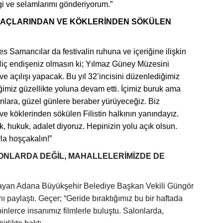
i ve selamlarımı gönderiyorum.”
ĞAÇLARINDAN VE KÖKLERİNDEN SÖKÜLEN
 Samancılar da festivalin ruhuna ve içeriğine ilişkin
“Hiç endişeniz olmasın ki; Yılmaz Güney Müzesini
 açılışı yapacak. Bu yıl 32’incisini düzenlediğimiz
ğimiz güzellikte yoluna devam etti. İçimiz buruk ama
nlara, güzel günlere beraber yürüyeceğiz. Biz
ve köklerinden sökülen Filistin halkının yanındayız.
 hukuk, adalet diyoruz. Hepinizin yolu açık olsun.
la hoşçakalın!”
ONLARDA DEĞİL, MAHALLELERİMİZDE DE
lamlayan Adana Büyükşehir Belediye Başkan Vekili Güngör
ı paylaştı. Geçer; “Geride bıraktığımız bu bir haftada
nlerce insanımız filmlerle buluştu. Salonlarda,