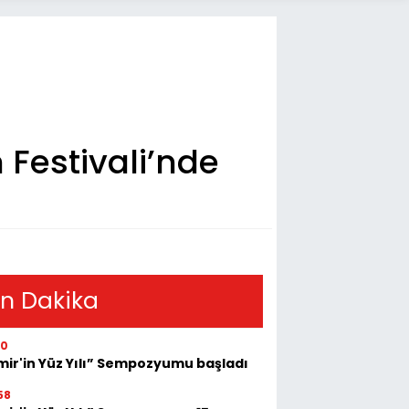
 Festivali’nde
u
n Dakika
30
mir'in Yüz Yılı” Sempozyumu başladı
58