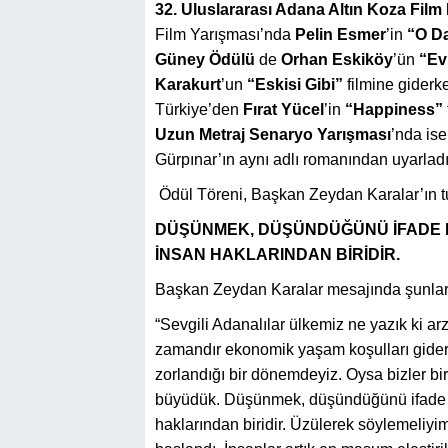
32. Uluslararası Adana Altın Koza Film 
Film Yarış
mas
ı’nda
Pelin Esmer
’in
“
O Da
Gü
ney
Ödülü
de
Orhan Eskik
ö
y
’ün
“
Ev
Karakurt
’un
“
Eskisi Gibi”
filmine giderk
Türkiye’den
Fırat Yücel
’in
“
Happiness
”
Uzun Metraj Senaryo Yarış
mas
ı
’
nda ise
Gürpınar’ın aynı adlı
roman
ından uyarlad
Ödül Töreni, Başkan Zeydan Karalar’ın tu
DÜŞÜNMEK, DÜŞÜNDÜĞÜNÜ İFADE E
İNSAN HAKLARINDAN BİRİDİR.
Başkan Zeydan Karalar mesajında şunları
“Sevgili Adanalılar ülkemiz ne yazık ki a
zamandır ekonomik yaşam koşulları gider
zorlandığı bir dönemdeyiz. Oysa bizler bi
büyüdük. Düşünmek, düşündüğünü ifade ed
haklarından biridir. Üzülerek söylemeliy