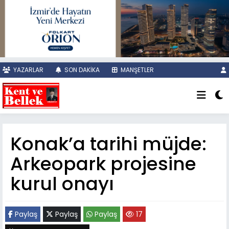
YAZARLAR
SON DAKİKA
MANŞETLER
Konak’a tarihi müjde:
Arkeopark projesine
kurul onayı
Paylaş
Paylaş
Paylaş
17