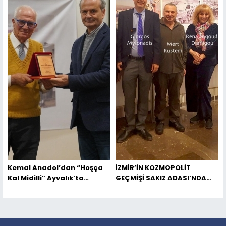
Kemal Anadol’dan “Hoşça
İZMİR’İN KOZMOPOLİT
Kal Midilli” Ayvalık’ta
GEÇMİŞİ SAKIZ ADASI’NDA
Tanıtıldı
SERGİLENDİ