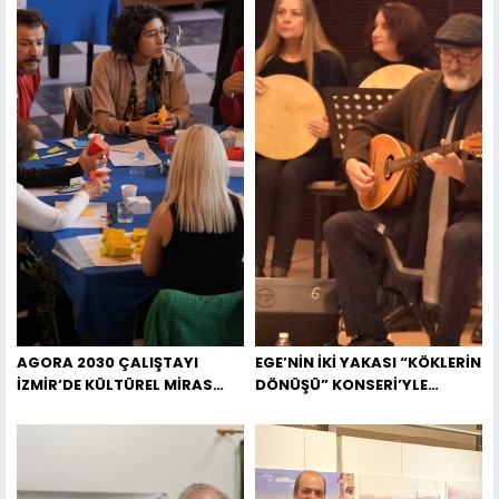
AGORA 2030 ÇALIŞTAYI
EGE’NİN İKİ YAKASI “KÖKLERİN
İZMİR’DE KÜLTÜREL MİRAS
DÖNÜŞÜ” KONSERİ’YLE
İÇİN YENİ BİR YOL HARİTASI
SAKIZ’DA BULUŞUYOR
OLUŞTURDU