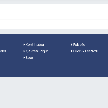
t
Kent haber
Felsefe
mler
Çevre&Sağlık
Fuar & Festival
Spor