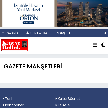
YAZARLAR
SON DAKİKA
MANŞETLER
GAZETE MANŞETLERİ
Tarih
Kültür&Sanat
Kent haber
Felsefe