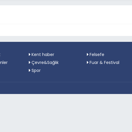
t
Kent haber
Felsefe
mler
Çevre&Sağlık
Fuar & Festival
Spor